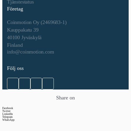
Tjänstestatus
Företag
Coinmotion Oy (2469683-1)
Kauppakatu 39
40100 Jyväskylä
Finland
info@coinmotion.com
Följ oss
Share on
Facebook
Twitter
LinkedIn
Telegram
WhatsApp