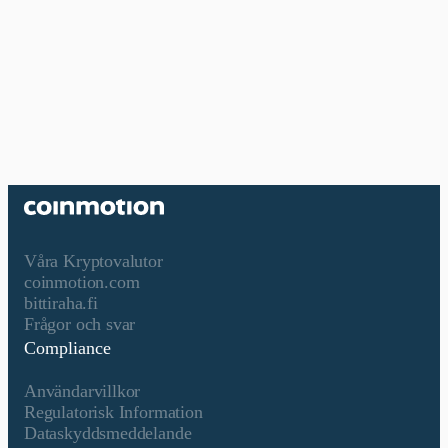
Våra Kryptovalutor
coinmotion.com
bittiraha.fi
Frågor och svar
Compliance
Användarvillkor
Regulatorisk Information
Dataskyddsmeddelande