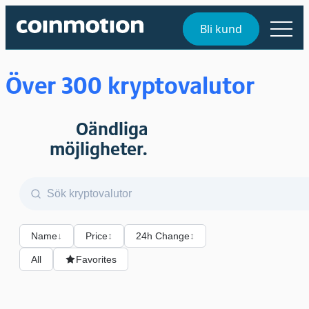
Bli kund
Över 300 kryptovalutor
Oändliga
möjligheter.
Name
↓
Price
↕
24h Change
↕
All
Favorites