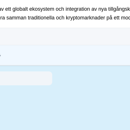
v ett globalt ekosystem och integration av nya tillgångskla
öra samman traditionella och kryptomarknader på ett mod
%
ar syftar till att hantera deras miljöpåverkan (t.ex. energiintensiv mining), främ
gar uppmuntrar efterlevnad av standarder som minskar risker och främjar förtroe
inmotion Ltd
35881-0
ntis