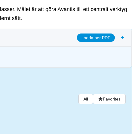
sser. Målet är att göra Avantis till ett centralt verktyg
ernt sätt.
+
Ladda ner PDF
ja transparens och säkerställa etiska styrningsrutiner för att anpassa
nde för digitala tillgångar.
All
Favorites