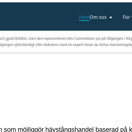
Hem
Om oss
För
ch gjord lättläst, men den representerar inte Coinmotions syn på tillgången i fråg
lgången självständigt eller diskutera med en expert innan du fattar investeringsb
m som möjliggör hävstångshandel baserad på kry