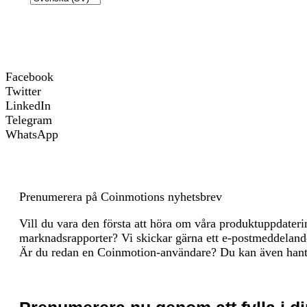
Viktiga energikällor och metoder
To 
a
cra
language
are
Wor
Rev
Facebook
Ins
Twitter
[or
LinkedIn
Telegram
Viktiga växthusgaskällor och metoder
To 
WhatsApp
dev
ter
cit
Ene
Emb
Prenumerera på Coinmotions nyhetsbrev
Ret
Vill du vara den första att höra om våra produktuppdater
marknadsrapporter? Vi skickar gärna ett e-postmeddelande 
Är du redan en Coinmotion-användare? Du kan även hant