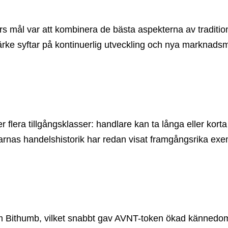
ars mål var att kombinera de bästa aspekterna av tradition
e syftar på kontinuerlig utveckling och nya marknadsmöjli
r flera tillgångsklasser: handlare kan ta långa eller kort
nas handelshistorik har redan visat framgångsrika exempel,
 som Bithumb, vilket snabbt gav AVNT-token ökad kännedom