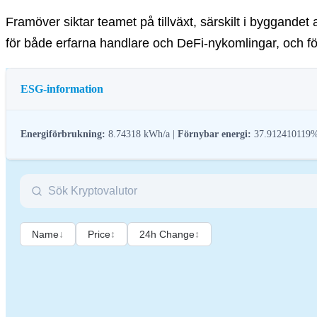
Framöver siktar teamet på tillväxt, särskilt i byggandet a
för både erfarna handlare och DeFi-nykomlingar, och f
ESG-information
Energiförbrukning:
8.74318 kWh/a |
Förnybar energi:
37.912410119
ESG-reglering (miljö, socialt ansvar och bolagsstyrning) för kryptotillgång
kryptobranschen till bredare hållbarhets- och samhällsmål. Dessa reglerin
Name
↓
Price
↕
24h Change
↕
Namn
Co
Relevant identifierare för juridisk person
21
Namn på kryptotillgången
Ava