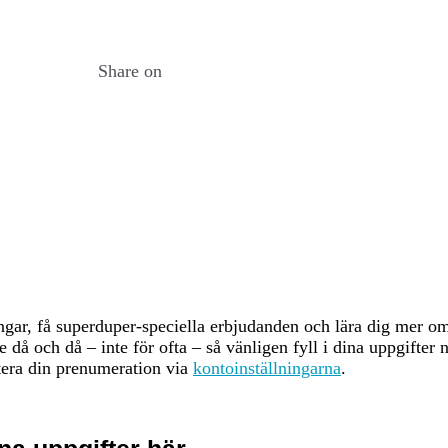
determine the proportion of renewable energy usage, the locations of the nodes
wlers and crawlers developed in-house. If no information is available on the g
 comparable in terms of their incentivization structure and consensus mechan
Share on
ld in Data, see citation. The intensity is calculated as the marginal energy cos
iew of World Energy (2024) - with major processing by Our World in Data. “S
titute” [dataset]. Ember, “Yearly Electricity Data Europe”; Ember, “Yearly Ele
iginal data]. Retrieved from https://ourworldindata.org/grapher/share-electrici
determine the GHG Emissions, the locations of the nodes are to be determined 
eloped in-house. If no information is available on the geographic distribution
ms of their incentivization structure and consensus mechanism. This geo-infor
ation. The intensity is calculated as the marginal emission wrt. one more trans
rgy (2024) - with major processing by Our World in Data. “Carbon intensity of 
er, “Yearly Electricity Data Europe”; Ember, “Yearly Electricity Data”; Energy
rieved from https://ourworldindata.org/grapher/carbon-intensity-electricity L
ingar, få superduper-speciella erbjudanden och lära dig mer 
då och då – inte för ofta – så vänligen fyll i dina uppgifter 
era din prenumeration via
kontoinställningarna
.