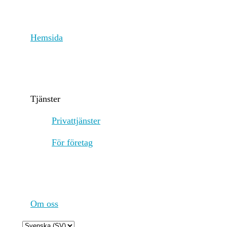
Energiförbrukningsresurser och metoder
The
con
Hemsida
att
Fun
map
of 
lar
for
Tjänster
Förnybar energiförbrukning
37
Privattjänster
Energiintensitet
0.
För företag
Scope 1 DLT växthusgasutsläpp - Kontrollerade
0.
Scope 2 DLT växthusgasutsläpp - Inköpta
0.
Om oss
Växthusgasintensitet
0.
Choose