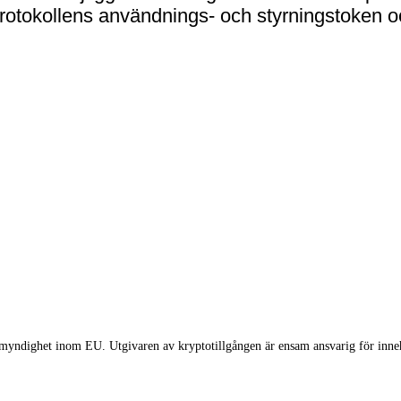
otokollens användnings- och styrningstoken oc
myndighet inom EU. Utgivaren av kryptotillgången är ensam ansvarig för innehå