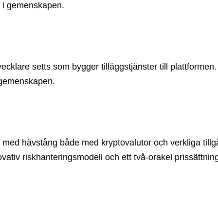
t i gemenskapen.
ecklare setts som bygger tilläggstjänster till plattformen
at gemenskapen.
 med hävstång både med kryptovalutor och verkliga tillg
vativ riskhanteringsmodell och ett två-orakel prissättni