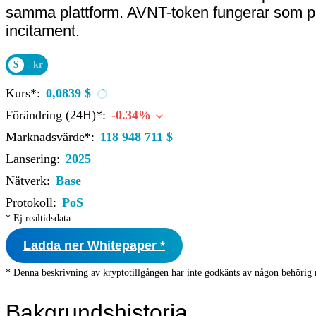
samma plattform. AVNT-token fungerar som pr
incitament.
$
kr
Kurs*:
0,0839 $
Förändring (24H)*:
-0.34%
Marknadsvärde*:
118 948 711 $
Lansering:
2025
Nätverk:
Base
Protokoll:
PoS
* Ej realtidsdata.
Ladda ner Whitepaper *
* Denna beskrivning av kryptotillgången har inte godkänts av någon behörig 
Bakgrundshistoria