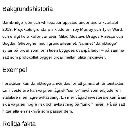
Bakgrundshistoria
BarnBridge-idén och whitepaper uppstod under andra kvartalet
2019. Projektets grundare inkluderar Troy Murray och Tyler Ward,
och enligt flera källor var även Milad Mostavi, Dragos Rizescu och
Bogdan Gheorghe med i grundarteamet. Namnet “BarnBridge”
syftar på broar som förr i tiden byggdes ovanpå lador – på samma
sätt som protokollet bygger broar mellan olika risknivåer.
Exempel
I praktiken kan BarnBridge användas för att jämna ut ränteintäkter.
En investerare kan välja en lågrisk “senior” nivå som erbjuder en
stabilare men lägre avkastning. En mer vågad investerare kan å sin
sida välja en högre risk och avkastning på “junior” nivån. På så sätt
hittar alla en risknivå som passar dem.
Roliga fakta