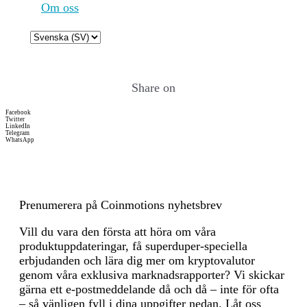
burned to reduce supply, and
Om oss
an optional priority fee (tip)
paid to validators. Validators
Choose
face slashing if they act
a
maliciously and incur
language
penalties for inactivity. This
Share on
system aims to increase
security by aligning
Facebook
incentives while making the
Twitter
LinkedIn
crypto-asset's fee structure
Telegram
WhatsApp
more predictable and
deflationary during high
network activity.
Periodens början
2025-07-27
Prenumerera på Coinmotions nyhetsbrev
Vill du vara den första att höra om våra
Periodens slut
2026-07-27
produktuppdateringar, få superduper-speciella
erbjudanden och lära dig mer om kryptovalutor
Energiförbrukning
282.00291 (kWh/a)
genom våra exklusiva marknadsrapporter? Vi skickar
gärna ett e-postmeddelande då och då – inte för ofta
Energiförbrukningsresurser
The energy consumption of
– så vänligen fyll i dina uppgifter nedan. Låt oss
och metoder
this asset is aggregated across