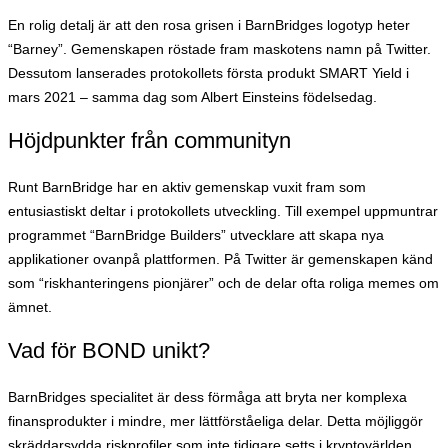
En rolig detalj är att den rosa grisen i BarnBridges logotyp heter
“Barney”. Gemenskapen röstade fram maskotens namn på Twitter.
Dessutom lanserades protokollets första produkt SMART Yield i
mars 2021 – samma dag som Albert Einsteins födelsedag.
Höjdpunkter från communityn
Runt BarnBridge har en aktiv gemenskap vuxit fram som
entusiastiskt deltar i protokollets utveckling. Till exempel uppmuntrar
programmet “BarnBridge Builders” utvecklare att skapa nya
applikationer ovanpå plattformen. På Twitter är gemenskapen känd
som “riskhanteringens pionjärer” och de delar ofta roliga memes om
ämnet.
Vad för BOND unikt?
BarnBridges specialitet är dess förmåga att bryta ner komplexa
finansprodukter i mindre, mer lättförståeliga delar. Detta möjliggör
skräddarsydda riskprofiler som inte tidigare setts i kryptovärlden.