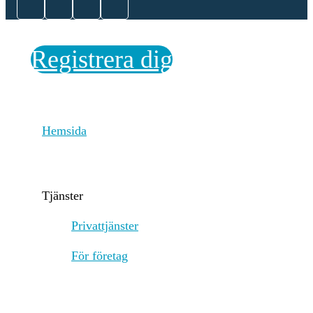
behavior or inactivity. PoS
aims to improve energy
efficiency, security, and
scalability, with future
Registrera dig
upgrades like Proto-
Danksharding enhancing
transaction efficiency.
Incitamentsmekanismer och
The crypto-asset's PoS system
Hemsida
tillämpliga avgifter
secures transactions through
validator incentives and
economic penalties.
Validators stake at least 32
Tjänster
ETH and earn rewards for
proposing blocks, attesting to
Privattjänster
valid ones, and participating
in sync committees. Rewards
För företag
are paid in newly issued ETH
and transaction fees. Under
EIP-1559, transaction fees
consist of a base fee, which is