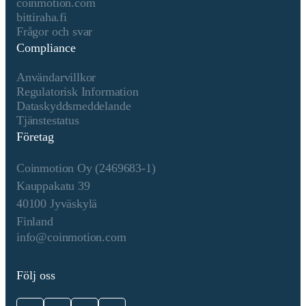
coinmotion.com
at least 32 ETH every block a
bittiraha.fi
validator is randomly chosen
Frågor och svar
to propose the next block.
Compliance
Once proposed the other
validators verify the blocks
Användarvillkor
integrity. The network
Regulatorisk Information
operates on a slot and epoch
Dataskyddsmeddelande
system, where a new block is
Tjänstestatus
proposed every 12 seconds,
Företag
and finalization occurs after
two epochs (~12.8 minutes)
Coinmotion Oy (2469683-1)
using Casper-FFG. The
Beacon Chain coordinates
Kauppakatu 39
validators, while the fork-
40100 Jyväskylä
choice rule (LMD-GHOST)
Finland
ensures the chain follows the
info@coinmotion.com
heaviest accumulated
validator votes. Validators
earn rewards for proposing
Följ oss
and verifying blocks, but face
slashing for malicious