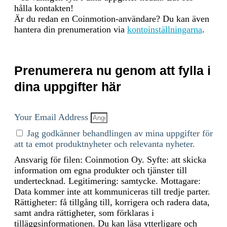
hålla kontakten!
multiple components: To
Är du redan en Coinmotion-användare? Du kan även
determine the energy
hantera din prenumeration via
kontoinställningarna
.
consumption of a token, the
energy consumption of the
network(s) ethereum is
calculated first. For the
Prenumerera nu genom att fylla i
energy consumption of the
token, a fraction of the
dina uppgifter här
energy consumption of the
network is attributed to the
token, which is determined
Your Email Address
based on the activity of the
Jag godkänner behandlingen av mina uppgifter för
crypto-asset within the
att ta emot produktnyheter och relevanta nyheter.
network. When calculating
the energy consumption, the
Ansvarig för filen: Coinmotion Oy. Syfte: att skicka
Functionally Fungible Group
information om egna produkter och tjänster till
Digital Token Identifier (FFG
undertecknad. Legitimering: samtycke. Mottagare:
DTI) is used - if available -
Data kommer inte att kommuniceras till tredje parter.
to determine all
Rättigheter: få tillgång till, korrigera och radera data,
implementations of the asset
samt andra rättigheter, som förklaras i
in scope. The mappings are
tilläggsinformationen. Du kan läsa ytterligare och