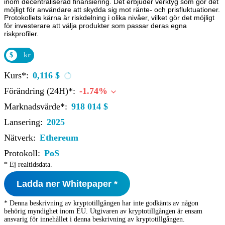
inom decentraliserad finansiering. Det erbjuder verktyg som gör det
möjligt för användare att skydda sig mot ränte- och prisfluktuationer.
Protokollets kärna är riskdelning i olika nivåer, vilket gör det möjligt
för investerare att välja produkter som passar deras egna
riskprofiler.
$
kr
Kurs*:
0,116 $
Förändring (24H)*:
-1.74%
Marknadsvärde*:
918 014 $
Lansering:
2025
Nätverk:
Ethereum
Protokoll:
PoS
* Ej realtidsdata.
Ladda ner Whitepaper *
* Denna beskrivning av kryptotillgången har inte godkänts av någon
behörig myndighet inom EU. Utgivaren av kryptotillgången är ensam
ansvarig för innehållet i denna beskrivning av kryptotillgången.