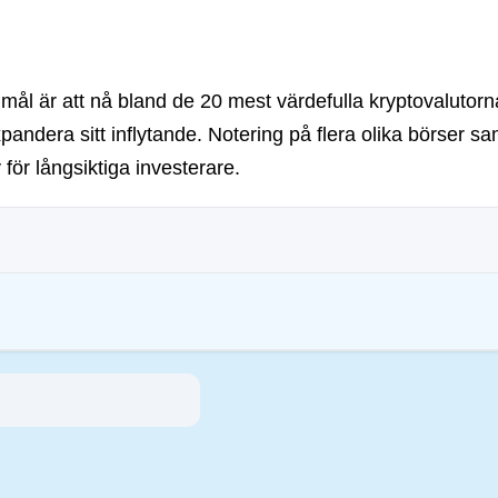
s mål är att nå bland de 20 mest värdefulla kryptovaluto
xpandera sitt inflytande. Notering på flera olika börser s
 för långsiktiga investerare.
ar syftar till att hantera deras miljöpåverkan (t.ex. energiintensiv mining), främ
gar uppmuntrar efterlevnad av standarder som minskar risker och främjar förtroe
inmotion Ltd