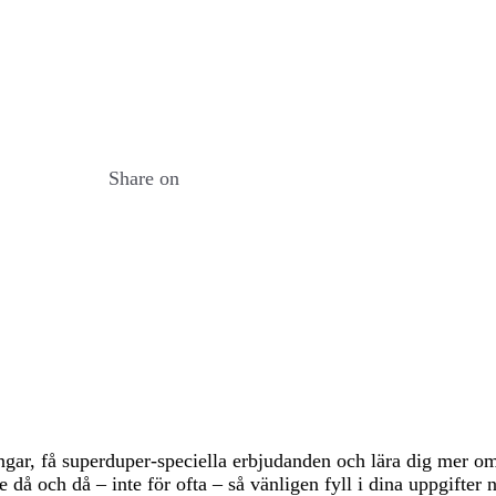
(tCO2e/a)
(kgCO2e)
Share on
ingar, få superduper-speciella erbjudanden och lära dig mer 
då och då – inte för ofta – så vänligen fyll i dina uppgifter 