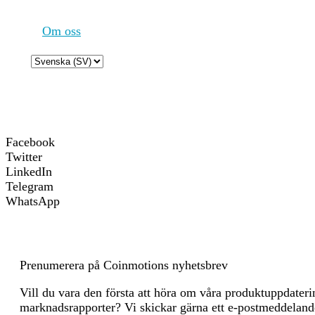
Scope 2 DLT växthusgasutsläpp - Inköpta
0 
Om oss
Växthusgasintensitet
0 
Choose
Viktiga energikällor och metoder
a
language
Viktiga växthusgaskällor och metoder
Facebook
Twitter
LinkedIn
Telegram
WhatsApp
Prenumerera på Coinmotions nyhetsbrev
Vill du vara den första att höra om våra produktuppdater
marknadsrapporter? Vi skickar gärna ett e-postmeddelande 