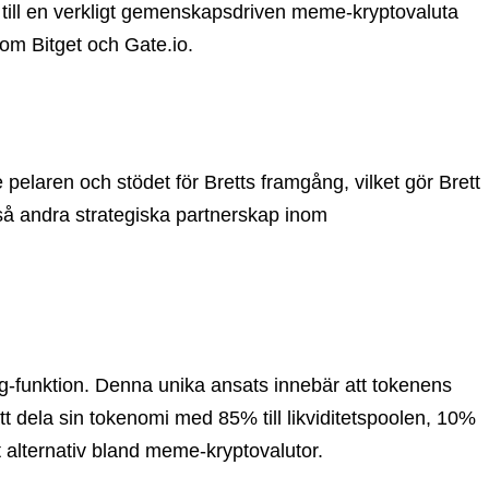
t till en verkligt gemenskapsdriven meme-kryptovaluta
som Bitget och Gate.io.
elaren och stödet för Bretts framgång, vilket gör Brett
kså andra strategiska partnerskap inom
ng-funktion. Denna unika ansats innebär att tokenens
att dela sin tokenomi med 85% till likviditetspoolen, 10%
nt alternativ bland meme-kryptovalutor.