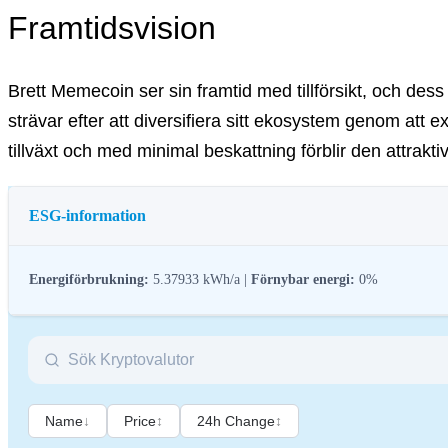
Framtidsvision
Brett Memecoin ser sin framtid med tillförsikt, och des
strävar efter att diversifiera sitt ekosystem genom att e
tillväxt och med minimal beskattning förblir den attraktiv
ESG-information
Energiförbrukning:
5.37933 kWh/a |
Förnybar energi:
0%
ESG-reglering (miljö, socialt ansvar och bolagsstyrning) för kryptotillgång
kryptobranschen till bredare hållbarhets- och samhällsmål. Dessa reglerin
Name
↓
Price
↕
24h Change
↕
Namn
Co