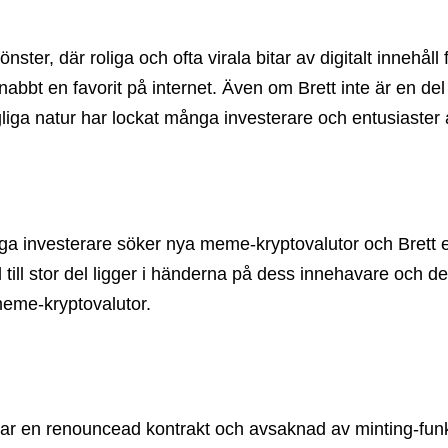
r, där roliga och ofta virala bitar av digitalt innehåll 
nabbt en favorit på internet. Även om Brett inte är en de
gliga natur har lockat många investerare och entusiaster
 investerare söker nya meme-kryptovalutor och Brett erb
ll stor del ligger i händerna på dess innehavare och de
meme-kryptovalutor.
rar en renouncead kontrakt och avsaknad av minting-funkt