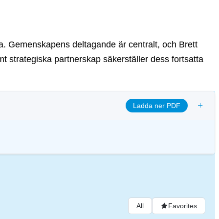
rna. Gemenskapens deltagande är centralt, och Brett
amt strategiska partnerskap säkerställer dess fortsatta
+
Ladda ner PDF
ja transparens och säkerställa etiska styrningsrutiner för att anpassa
nde för digitala tillgångar.
All
Favorites