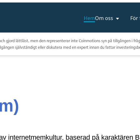
Hem
Om oss
För
ch gjord lättläst, men den representerar inte Coinmotions syn på tillgången i fråg
lgången självständigt eller diskutera med en expert innan du fattar investeringsb
om)
av internetmemkultur, baserad på karaktären Bre