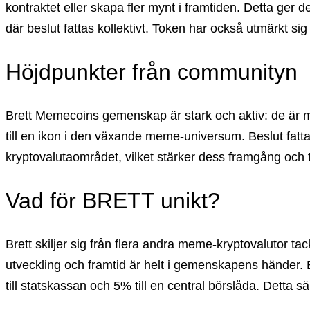
kontraktet eller skapa fler mynt i framtiden. Detta ger
där beslut fattas kollektivt. Token har också utmärkt s
Höjdpunkter från communityn
Brett Memecoins gemenskap är stark och aktiv: de är me
till en ikon i den växande meme-universum. Beslut fatt
kryptovalutaområdet, vilket stärker dess framgång och ti
Vad för BRETT unikt?
Brett skiljer sig från flera andra meme-kryptovalutor 
utveckling och framtid är helt i gemenskapens händer. Bre
till statskassan och 5% till en central börslåda. Detta s