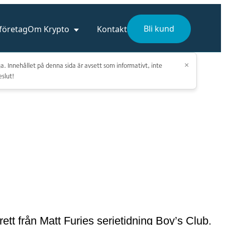
Bli kund
 företag
Om Krypto
Kontakt
a. Innehållet på denna sida är avsett som informativt, inte
×
eslut!
tt från Matt Furies serietidning Boy’s Club.