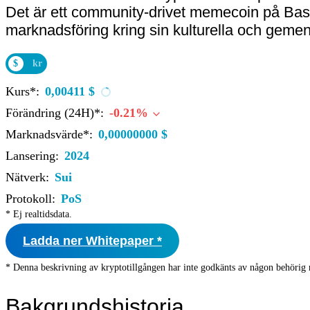
Det är ett community-drivet memecoin på Base
marknadsföring kring sin kulturella och gemen
$
kr
Kurs*:
0,00411 $
Förändring (24H)*:
-0.21%
Marknadsvärde*:
0,00000000 $
Lansering:
2024
Nätverk:
Sui
Protokoll:
PoS
* Ej realtidsdata.
Ladda ner Whitepaper *
* Denna beskrivning av kryptotillgången har inte godkänts av någon behörig 
Bakgrundshistoria