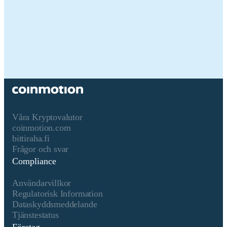
Relevant identifierare för
2135881-0
juridisk person
Namn på kryptotillgången
Dash
Konsensusmekanism
Dash is present on the following net
Dash, Tron. Dash combines Proof of
Work (PoW) for block production wi
masternode network, which adds en
services and governance. This hybri
Våra Kryptovalutor
approach enables Dash to offer both
coinmotion.com
secure transaction validation and
bittiraha.fi
additional features like fast payments
Frågor och svar
Core Components: 1. Proof of Work
Compliance
(PoW) with X11 Algorithm: Block
Production: Miners use the X11 algo
Användarvillkor
to solve cryptographic puzzles, with 
Regulatorisk Information
first to solve adding the next block 
Dataskyddsmeddelande
receiving a block reward. 2. Master
Tjänstestatus
Network – Proof of Service (PoSe):