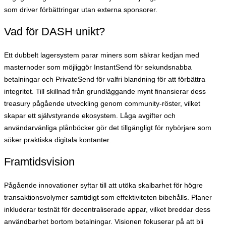
som driver förbättringar utan externa sponsorer.
Vad för DASH unikt?
Ett dubbelt lagersystem parar miners som säkrar kedjan med
masternoder som möjliggör InstantSend för sekundsnabba
betalningar och PrivateSend för valfri blandning för att förbättra
integritet. Till skillnad från grundläggande mynt finansierar dess
treasury pågående utveckling genom community-röster, vilket
skapar ett självstyrande ekosystem. Låga avgifter och
användarvänliga plånböcker gör det tillgängligt för nybörjare som
söker praktiska digitala kontanter.
Framtidsvision
Pågående innovationer syftar till att utöka skalbarhet för högre
transaktionsvolymer samtidigt som effektiviteten bibehålls. Planer
inkluderar testnät för decentraliserade appar, vilket breddar dess
användbarhet bortom betalningar. Visionen fokuserar på att bli