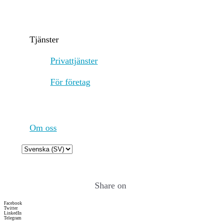
participate in the block production
process. SRs take turns producing bl
which are added to the blockchain. T
Tjänster
done on a rotational basis to ensure
decentralization and prevent control 
Privattjänster
small group of validators. 2. Block
Production: The Super Representativ
För företag
generate new blocks and confirm
transactions. The Tron blockchain
achieves block finality quickly, with
production occurring every 3 second
making it highly efficient and capabl
Om oss
processing thousands of transactions
second. 3. Voting and Governance: T
Choose
DPoS system also allows token holde
a
vote on important network decisions
language
as protocol upgrades and changes to 
Share on
system’s parameters. Voting power is
proportional to the amount of TRX
Facebook
(Tron’s native token) that a user hol
Twitter
LinkedIn
chooses to stake. This provides a
Telegram