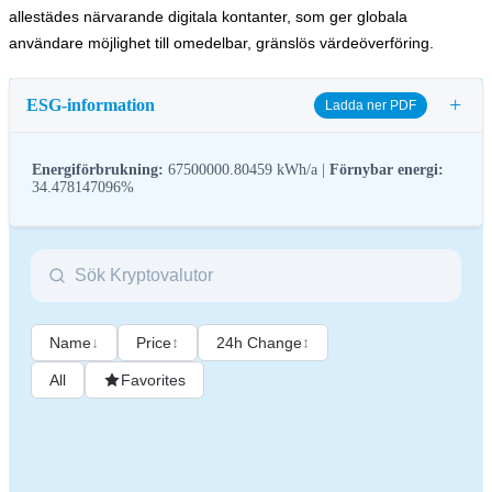
allestädes närvarande digitala kontanter, som ger globala
användare möjlighet till omedelbar, gränslös värdeöverföring.
+
ESG-information
Ladda ner PDF
Energiförbrukning:
67500000.80459 kWh/a |
Förnybar energi:
34.478147096%
ESG-reglering (miljö, socialt ansvar och bolagsstyrning) för
kryptotillgångar syftar till att hantera deras miljöpåverkan (t.ex.
energiintensiv mining), främja transparens och säkerställa etiska
Name
↓
Price
↕
24h Change
↕
styrningsrutiner för att anpassa kryptobranschen till bredare
hållbarhets- och samhällsmål. Dessa regleringar uppmuntrar
All
Favorites
efterlevnad av standarder som minskar risker och främjar förtroende
för digitala tillgångar.
Namn
Coinmotion Ltd