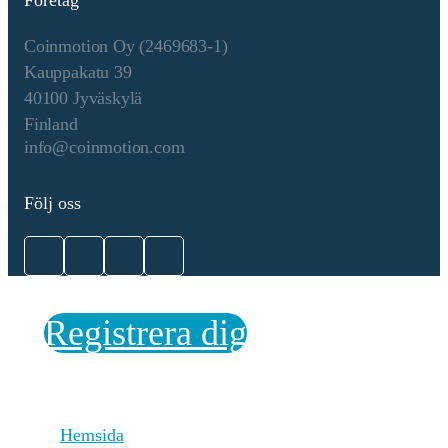
Företag
Collateral Requirement: Operating a
masternode requires locking 1,000
Coinmotion Oy (2469683-1)
which acts as collateral to secure ser
provided by the node. Network Servi
Kauppakatu 39
Masternodes support features such as
40100 Jyväskylä
InstantSend for rapid payments,
Finland
PrivateSend for enhanced privacy, a
info@coinmotion.com
governance. The Tron blockchain op
on a Delegated Proof of Stake (DPo
consensus mechanism, designed to
Följ oss
improve scalability, transaction spee
energy efficiency. Here's a breakdow
how it works: 1. Delegated Proof of
(DPoS): Tron uses DPoS, where tok
holders vote for a group of delegates
known as Super Representatives (S
Registrera dig
are responsible for validating transac
and producing new blocks on the ne
Token holders can vote for SRs base
their stake in the Tron network, and 
top 27 SRs (or more, depending on 
Hemsida
protocol version) are selected to