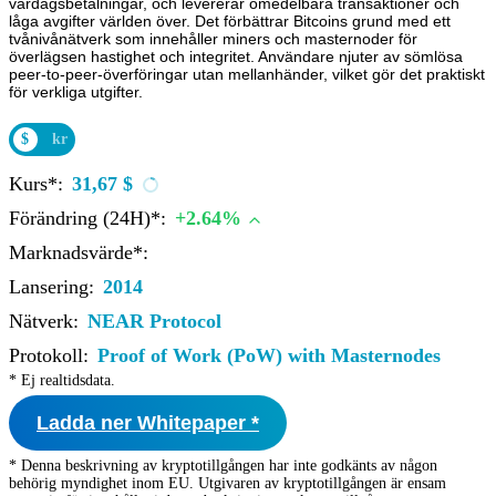
vardagsbetalningar, och levererar omedelbara transaktioner och
låga avgifter världen över. Det förbättrar Bitcoins grund med ett
tvånivånätverk som innehåller miners och masternoder för
överlägsen hastighet och integritet. Användare njuter av sömlösa
peer-to-peer-överföringar utan mellanhänder, vilket gör det praktiskt
för verkliga utgifter.
$
kr
Kurs*:
31,67 $
Förändring (24H)*:
+2.64%
Marknadsvärde*:
Lansering:
2014
Nätverk:
NEAR Protocol
Protokoll:
Proof of Work (PoW) with Masternodes
* Ej realtidsdata.
Ladda ner Whitepaper *
* Denna beskrivning av kryptotillgången har inte godkänts av någon
behörig myndighet inom EU. Utgivaren av kryptotillgången är ensam