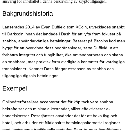
ansvarig för innehållet i denna beskrivning av kryptotillgången.
Bakgrundshistoria
Lanserades 2014 av Evan Duffield som XCoin, utvecklades snabbt
till Darkcoin innan det landade i Dash för att lyfta fram fokuset på
snabba, användarvänliga betalningar. Baserat på Bitcoins kod men
byggt för att övervinna dess begränsningar, satte Duffield ut att
förbättra integritet och fungibilitet, öka användbarheten och skapa
en snabbare, mer praktisk form av digitala kontanter för vardagliga
transaktioner. Namnet Dash fångar essensen av snabba och
tillgängliga digitala betalningar.
Exempel
Onlineåterförsäljare accepterar det för köp tack vare snabba
bekräftelser och minimala kostnader, vilket effektiviserar e-
handelskassor. Resetjänster använder det för att boka flyg och
hotell, och erbjuder ett friktionsfritt betalningsalternativ i regioner
med kostsamma traditionella metoder. Peer-to-peer-överföringar