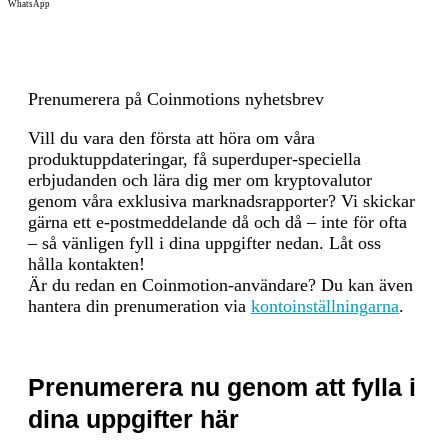
WhatsApp
governance system where the commu
can actively participate in decision-
making. 4. Super Representatives: T
Super Representatives play a crucial 
in maintaining the security and stabil
Prenumerera på Coinmotions nyhetsbrev
the Tron blockchain. They are respo
Vill du vara den första att höra om våra
for validating transactions, proposi
produktuppdateringar, få superduper-speciella
blocks, and ensuring the overall
erbjudanden och lära dig mer om kryptovalutor
functionality of the network. Super
genom våra exklusiva marknadsrapporter? Vi skickar
Representatives are incentivized with
gärna ett e-postmeddelande då och då – inte för ofta
block rewards (newly minted TRX t
– så vänligen fyll i dina uppgifter nedan. Låt oss
and transaction feesfor their work.
hålla kontakten!
Är du redan en Coinmotion-användare? Du kan även
Incitamentsmekanismer och
Dash is present on the following net
hantera din prenumeration via
kontoinställningarna
.
tillämpliga avgifter
Dash, Tron. Dash rewards both mine
and masternode operators to maintai
network security and provide service
while also supporting community
Prenumerera nu genom att fylla i
initiatives through a treasury fund.
Incentive Mechanisms: 1. Block Re
dina uppgifter här
Distribution: Miners: Receive 45% o