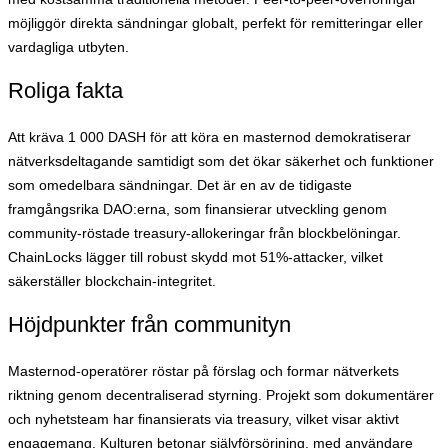
möjliggör direkta sändningar globalt, perfekt för remitteringar eller
vardagliga utbyten.
Roliga fakta
Att kräva 1 000 DASH för att köra en masternod demokratiserar
nätverksdeltagande samtidigt som det ökar säkerhet och funktioner
som omedelbara sändningar. Det är en av de tidigaste
framgångsrika DAO:erna, som finansierar utveckling genom
community-röstade treasury-allokeringar från blockbelöningar.
ChainLocks lägger till robust skydd mot 51%-attacker, vilket
säkerställer blockchain-integritet.
Höjdpunkter från communityn
Masternod-operatörer röstar på förslag och formar nätverkets
riktning genom decentraliserad styrning. Projekt som dokumentärer
och nyhetsteam har finansierats via treasury, vilket visar aktivt
engagemang. Kulturen betonar självförsörjning, med användare