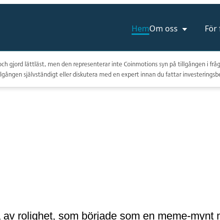
Hem
Om oss
För
ch gjord lättläst, men den representerar inte Coinmotions syn på tillgången i fråg
lgången självständigt eller diskutera med en expert innan du fattar investeringsb
a av rolighet, som började som en meme-mynt m