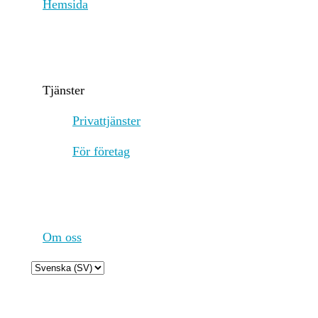
Hemsida
Lit
Incitamentsmekanismer och tillämpliga avgifter
Dog
tra
for
rew
Tjänster
rew
low
Privattjänster
min
net
För företag
tot
to 
net
imp
Dog
app
Om oss
cho
Sub
Choose
hav
a
pro
language