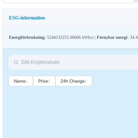
ESG-information
Energiförbrukning:
5244132253.96606 kWh/a |
Förnybar energi:
34.4
ESG-reglering (miljö, socialt ansvar och bolagsstyrning) för kryptotillgång
kryptobranschen till bredare hållbarhets- och samhällsmål. Dessa reglerin
Name
↓
Price
↕
24h Change
↕
Namn
Co
Relevant identifierare för juridisk person
21
Namn på kryptotillgången
Do
Konsensusmekanism
Do
Min