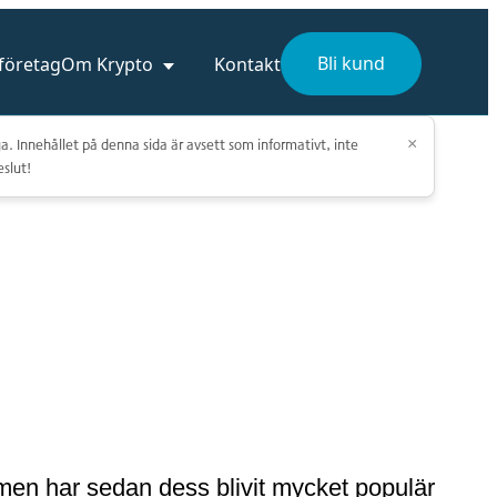
Bli kund
 företag
Om Krypto
Kontakt
a. Innehållet på denna sida är avsett som informativt, inte
×
eslut!
en har sedan dess blivit mycket populär