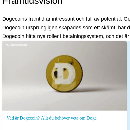
Framtidsvision
Dogecoins framtid är intressant och full av potential. 
Dogecoin ursprungligen skapades som ett skämt, har de
Dogecoin hitta nya roller i betalningssystem, och det
Vad är Dogecoin? Allt du behöver veta om Doge