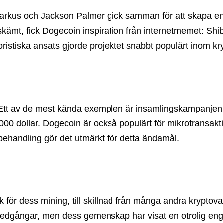
arkus och Jackson Palmer gick samman för att skapa en 
skämt, fick Dogecoin inspiration från internetmemet: Sh
istiska ansats gjorde projektet snabbt populärt inom kr
tt av de mest kända exemplen är insamlingskampanjen för
dollar. Dogecoin är också populärt för mikrotransaktion
ehandling gör det utmärkt för detta ändamål.
ak för dess mining, till skillnad från många andra kryptov
dgångar, men dess gemenskap har visat en otrolig eng