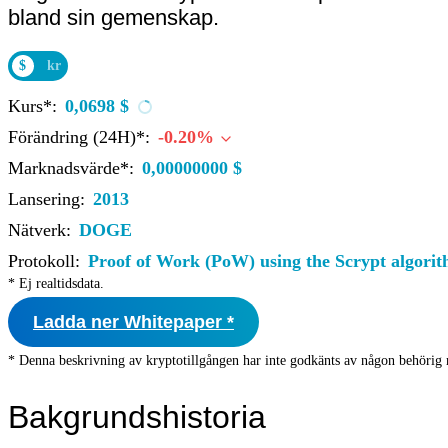
bland sin gemenskap.
$
kr
Kurs*:
0,0698 $
Förändring (24H)*:
-0.20%
Marknadsvärde*:
0,00000000 $
Lansering:
2013
Nätverk:
DOGE
Protokoll:
Proof of Work (PoW) using the Scrypt algori
* Ej realtidsdata.
Ladda ner Whitepaper *
* Denna beskrivning av kryptotillgången har inte godkänts av någon behörig 
Bakgrundshistoria