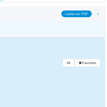
+
Ladda ner PDF
ja transparens och säkerställa etiska styrningsrutiner för att anpassa
nde för digitala tillgångar.
All
Favorites
tcoin, but with some key differences. Core Concepts 1. Nodes and
 software. They validate transactions, maintain the blockchain, and