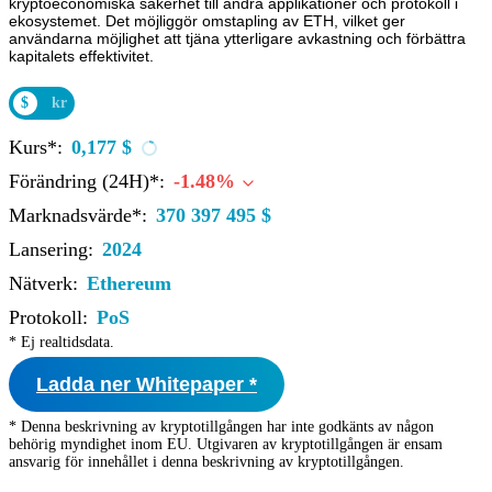
kryptoeconomiska säkerhet till andra applikationer och protokoll i
ekosystemet. Det möjliggör omstapling av ETH, vilket ger
användarna möjlighet att tjäna ytterligare avkastning och förbättra
kapitalets effektivitet.
$
kr
Kurs*:
0,177 $
Förändring (24H)*:
-1.48%
Marknadsvärde*:
370 397 495 $
Lansering:
2024
Nätverk:
Ethereum
Protokoll:
PoS
* Ej realtidsdata.
Ladda ner Whitepaper *
* Denna beskrivning av kryptotillgången har inte godkänts av någon
behörig myndighet inom EU. Utgivaren av kryptotillgången är ensam
ansvarig för innehållet i denna beskrivning av kryptotillgången.