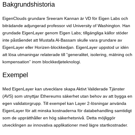
Bakgrundshistoria
EigenClouds grundare Sreeram Kannan är VD för Eigen Labs och
biträdande adjungerad professor vid University of Washington. Han
grundade EigenLayer genom Eigen Labs; tillgängliga källor stöder
inte påståendet att Mustafa Al-Bassam skulle vara grundare av
EigenLayer eller Horizen-blockkedjan. EigenLayer uppstod ur idén
att lösa utmaningar relaterade till “generalitet, isolering, mätning och
kompensation” inom blockkedjeteknologi.
Exempel
Med EigenLayer kan utvecklare skapa Aktivt Validerade Tjänster
(AVS) som utnyttjar Ethereums säkerhet utan behov av att bygga en
egen validatorgrupp. Till exempel kan Layer 2-lösningar använda
EigenLayer för att minska kostnaderna för databehandling samtidigt
som de upprätthåller en hög säkerhetsnivå. Detta möjliggör
utvecklingen av innovativa applikationer med lägre startkostnader.