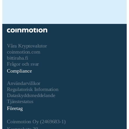
Namn på kryptotillgången
Eigen
Konsensusmekanism
The crypto-asset's Proof-of-
Stake (PoS) consensus
mechanism, introduced with
The Merge in 2022, replaces
mining with validator
Våra Kryptovalutor
staking. Validators must stake
coinmotion.com
at least 32 ETH every block a
bittiraha.fi
validator is randomly chosen
Frågor och svar
to propose the next block.
Compliance
Once proposed the other
validators verify the blocks
Användarvillkor
integrity. The network
Regulatorisk Information
operates on a slot and epoch
Dataskyddsmeddelande
system, where a new block is
Tjänstestatus
proposed every 12 seconds,
Företag
and finalization occurs after
two epochs (~12.8 minutes)
Coinmotion Oy (2469683-1)
using Casper-FFG. The
Beacon Chain coordinates