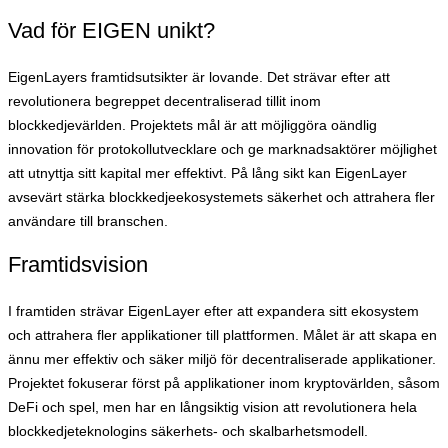
Vad för EIGEN unikt?
EigenLayers framtidsutsikter är lovande. Det strävar efter att
revolutionera begreppet decentraliserad tillit inom
blockkedjevärlden. Projektets mål är att möjliggöra oändlig
innovation för protokollutvecklare och ge marknadsaktörer möjlighet
att utnyttja sitt kapital mer effektivt. På lång sikt kan EigenLayer
avsevärt stärka blockkedjeekosystemets säkerhet och attrahera fler
användare till branschen.
Framtidsvision
I framtiden strävar EigenLayer efter att expandera sitt ekosystem
och attrahera fler applikationer till plattformen. Målet är att skapa en
ännu mer effektiv och säker miljö för decentraliserade applikationer.
Projektet fokuserar först på applikationer inom kryptovärlden, såsom
DeFi och spel, men har en långsiktig vision att revolutionera hela
blockkedjeteknologins säkerhets- och skalbarhetsmodell.