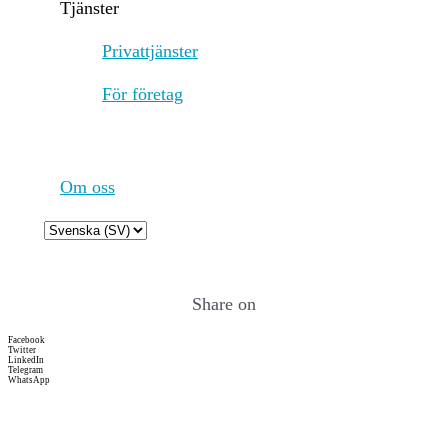
Tjänster
ETH and earn rewards for
proposing blocks, attesting to
Privattjänster
valid ones, and participating
in sync committees. Rewards
För företag
are paid in newly issued ETH
and transaction fees. Under
EIP-1559, transaction fees
consist of a base fee, which is
burned to reduce supply, and
Om oss
an optional priority fee (tip)
paid to validators. Validators
Choose
face slashing if they act
a
maliciously and incur
language
penalties for inactivity. This
Share on
system aims to increase
security by aligning
Facebook
incentives while making the
Twitter
LinkedIn
crypto-asset's fee structure
Telegram
WhatsApp
more predictable and
deflationary during high
network activity.