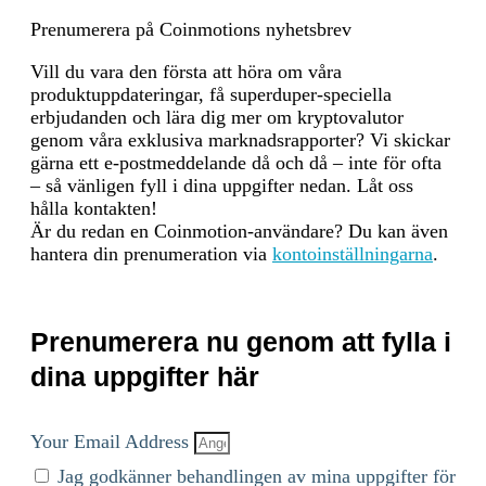
Periodens början
2025-07-27
Prenumerera på Coinmotions nyhetsbrev
Vill du vara den första att höra om våra
Periodens slut
2026-07-27
produktuppdateringar, få superduper-speciella
erbjudanden och lära dig mer om kryptovalutor
Energiförbrukning
770.93965 (kWh/a)
genom våra exklusiva marknadsrapporter? Vi skickar
gärna ett e-postmeddelande då och då – inte för ofta
Energiförbrukningsresurser
The energy consumption of
– så vänligen fyll i dina uppgifter nedan. Låt oss
och metoder
this asset is aggregated across
hålla kontakten!
multiple components: To
Är du redan en Coinmotion-användare? Du kan även
determine the energy
hantera din prenumeration via
kontoinställningarna
.
consumption of a token, the
energy consumption of the
network(s) ethereum is
calculated first. For the
Prenumerera nu genom att fylla i
energy consumption of the
token, a fraction of the
dina uppgifter här
energy consumption of the
network is attributed to the
token, which is determined
Your Email Address
based on the activity of the
Jag godkänner behandlingen av mina uppgifter för
crypto-asset within the