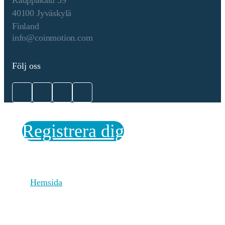
Kauppakatu 39
validators, while the fork-
40100 Jyväskylä
choice rule (LMD-GHOST)
Finland
ensures the chain follows the
info@coinmotion.com
heaviest accumulated
validator votes. Validators
earn rewards for proposing
Följ oss
and verifying blocks, but face
slashing for malicious
behavior or inactivity. PoS
aims to improve energy
efficiency, security, and
scalability, with future
Registrera dig
upgrades like Proto-
Danksharding enhancing
transaction efficiency.
Incitamentsmekanismer och
The crypto-asset's PoS system
Hemsida
tillämpliga avgifter
secures transactions through
validator incentives and
economic penalties.
Validators stake at least 32