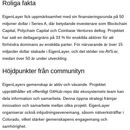
Roliga fakta
EigenLayer fick uppmärksamhet med sin finansieringsrunda på 50
miljoner dollar i Series A, där betydande investerare som Blockchain
Capital, Polychain Capital och Coinbase Ventures deltog. Projektet
har satt en deltagargräns på 33 % för enskilda aktörer för att
förhindra dominans av enskilda parter. För närvarande är över 15
miljarder dollar stakade i EigenLayer, och det stöder nio AVS:er,
medan över 50 är under utveckling.
Höjdpunkter från communityn
EigenLayers gemenskap är aktiv och växande. Projektet
upprätthåller ett offentligt GitHub-repo där ekosystemets team kan
dela information och samarbeta. Denna öppna strategi främjar
innovation och samarbete mellan olika projekt. EigenLayer
organiserar också inbjudningsevenemang, såsom nätverksträffar i
Colorado, vilket stärker gemenskapens engagemang och
samhörighet.