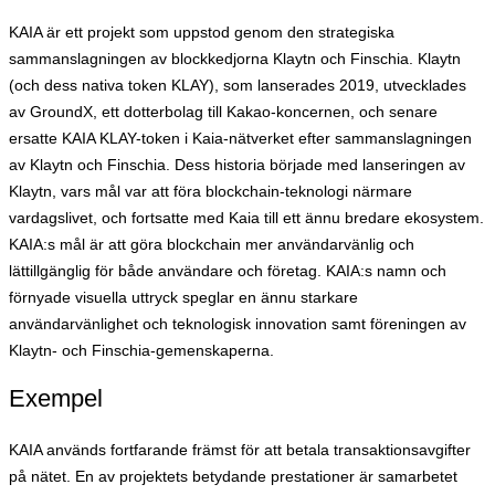
KAIA är ett projekt som uppstod genom den strategiska
sammanslagningen av blockkedjorna Klaytn och Finschia. Klaytn
(och dess nativa token KLAY), som lanserades 2019, utvecklades
av GroundX, ett dotterbolag till Kakao-koncernen, och senare
ersatte KAIA KLAY-token i Kaia-nätverket efter sammanslagningen
av Klaytn och Finschia. Dess historia började med lanseringen av
Klaytn, vars mål var att föra blockchain-teknologi närmare
vardagslivet, och fortsatte med Kaia till ett ännu bredare ekosystem.
KAIA:s mål är att göra blockchain mer användarvänlig och
lättillgänglig för både användare och företag. KAIA:s namn och
förnyade visuella uttryck speglar en ännu starkare
användarvänlighet och teknologisk innovation samt föreningen av
Klaytn- och Finschia-gemenskaperna.
Exempel
KAIA används fortfarande främst för att betala transaktionsavgifter
på nätet. En av projektets betydande prestationer är samarbetet