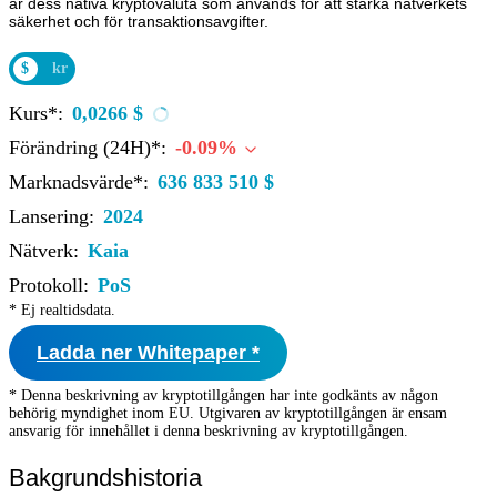
är dess nativa kryptovaluta som används för att stärka nätverkets
säkerhet och för transaktionsavgifter.
$
kr
Kurs*:
0,0266 $
Förändring (24H)*:
-0.09%
Marknadsvärde*:
636 833 510 $
Lansering:
2024
Nätverk:
Kaia
Protokoll:
PoS
* Ej realtidsdata.
Ladda ner Whitepaper *
* Denna beskrivning av kryptotillgången har inte godkänts av någon
behörig myndighet inom EU. Utgivaren av kryptotillgången är ensam
ansvarig för innehållet i denna beskrivning av kryptotillgången.
Bakgrundshistoria