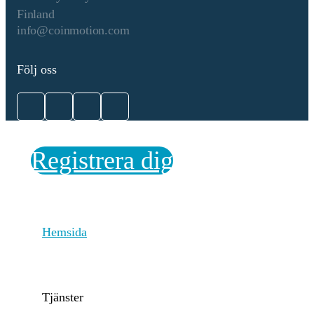
empowering its ecosystem,
Finland
growth initiatives, and
info@coinmotion.com
strategic investments. With
every new block, newly
issued KAIA tokens and the
Följ oss
sum of transaction fees used
in the block. Transaction fees
on the Kaia network are
determined by a dynamic gas
fee model, which adjusts fees
based on network congestion
Registrera dig
to maintain low costs and
protect against spam attacks.
A portion of these fees is
automatically burned to
control token supply and
Hemsida
support the token's value.
Periodens början
2025-07-27
Tjänster
Periodens slut
2026-07-27