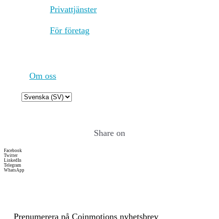
Privattjänster
Energiförbrukning
52560.00000 (kWh/a)
För företag
Energiförbrukningsresurser
For the calculation of energy
och metoder
consumptions, the so called
'bottom-up' approach is being
used. The nodes are
considered to be the central
Om oss
factor for the energy
consumption of the network.
Choose
These assumptions are made
a
on the basis of empirical
language
findings through the use of
Share on
public information sites,
open-source crawlers and
Facebook
crawlers developed in-house.
Twitter
LinkedIn
The main determinants for
Telegram
WhatsApp
estimating the hardware used
within the network are the
requirements for operating
the client software. The
energy consumption of the
Prenumerera på Coinmotions nyhetsbrev