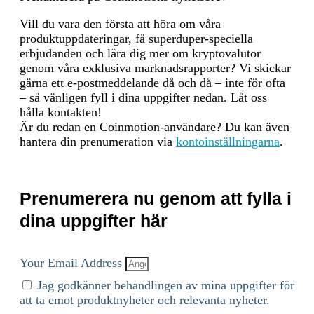
hardware devices was
Vill du vara den första att höra om våra
measured in certified test
produktuppdateringar, få superduper-speciella
laboratories. When
erbjudanden och lära dig mer om kryptovalutor
calculating the energy
genom våra exklusiva marknadsrapporter? Vi skickar
consumption, we used - if
gärna ett e-postmeddelande då och då – inte för ofta
available - the Functionally
– så vänligen fyll i dina uppgifter nedan. Låt oss
Fungible Group Digital
hålla kontakten!
Token Identifier (FFG DTI)
Är du redan en Coinmotion-användare? Du kan även
to determine all
hantera din prenumeration via
kontoinställningarna
.
implementations of the asset
of question in scope and we
update the mappings regulary,
based on data of the Digital
Prenumerera nu genom att fylla i
Token Identifier Foundation.
The information regarding
dina uppgifter här
the hardware used and the
number of participants in the
network is based on
Your Email Address
assumptions that are verified
Jag godkänner behandlingen av mina uppgifter för
with best effort using
att ta emot produktnyheter och relevanta nyheter.
empirical data. In general,