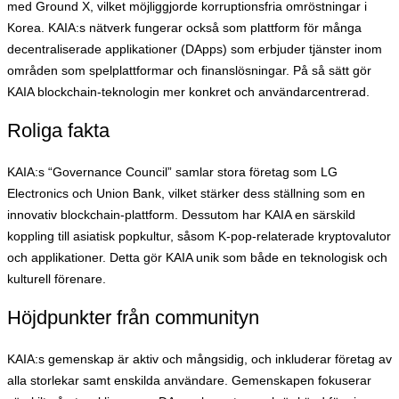
med Ground X, vilket möjliggjorde korruptionsfria omröstningar i
Korea. KAIA:s nätverk fungerar också som plattform för många
decentraliserade applikationer (DApps) som erbjuder tjänster inom
områden som spelplattformar och finanslösningar. På så sätt gör
KAIA blockchain-teknologin mer konkret och användarcentrerad.
Roliga fakta
KAIA:s “Governance Council” samlar stora företag som LG
Electronics och Union Bank, vilket stärker dess ställning som en
innovativ blockchain-plattform. Dessutom har KAIA en särskild
koppling till asiatisk popkultur, såsom K-pop-relaterade kryptovalutor
och applikationer. Detta gör KAIA unik som både en teknologisk och
kulturell förenare.
Höjdpunkter från communityn
KAIA:s gemenskap är aktiv och mångsidig, och inkluderar företag av
alla storlekar samt enskilda användare. Gemenskapen fokuserar