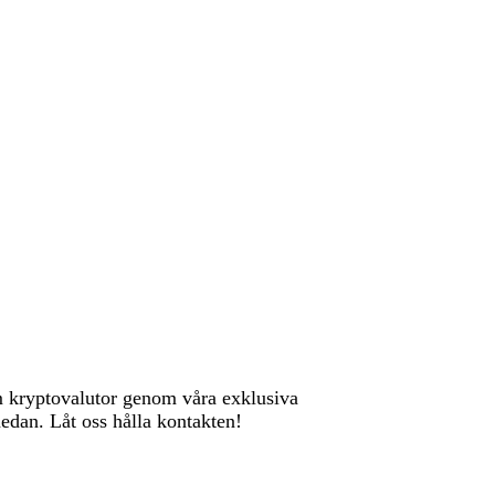
s that are verified with best effort using empirical data. In general,
principle, we make assumptions on the conservative side when in doubt,
om kryptovalutor genom våra exklusiva
nedan. Låt oss hålla kontakten!