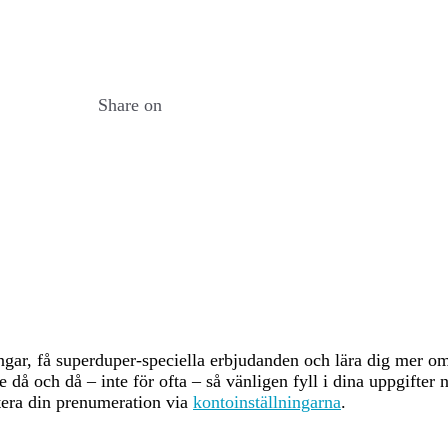
dware used and the number of participants in the network is based on assumption
ticipants are assumed to be largely economically rational. As a precautionary 
. making higher estimates for the adverse impacts.
Share on
%
(kWh)
(tCO2e/a)
(tCO2e/a)
(kgCO2e)
ingar, få superduper-speciella erbjudanden och lära dig mer 
då och då – inte för ofta – så vänligen fyll i dina uppgifter 
era din prenumeration via
kontoinställningarna
.