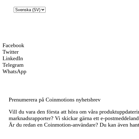
har
Choose
par
a
i.e
language
Förnybar energiförbrukning
0
Facebook
Energiintensitet
0 
Twitter
LinkedIn
Scope 1 DLT växthusgasutsläpp - Kontrollerade
0 
Telegram
WhatsApp
Scope 2 DLT växthusgasutsläpp - Inköpta
0 
Växthusgasintensitet
0 
Prenumerera på Coinmotions nyhetsbrev
Viktiga energikällor och metoder
Vill du vara den första att höra om våra produktuppdater
marknadsrapporter? Vi skickar gärna ett e-postmeddelande 
Viktiga växthusgaskällor och metoder
Är du redan en Coinmotion-användare? Du kan även hant