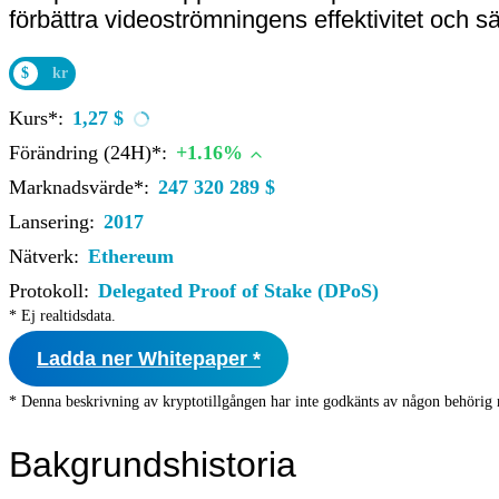
förbättra videoströmningens effektivitet och 
$
kr
Kurs*:
1,27 $
Förändring (24H)*:
+1.16%
Marknadsvärde*:
247 320 289 $
Lansering:
2017
Nätverk:
Ethereum
Protokoll:
Delegated Proof of Stake (DPoS)
* Ej realtidsdata.
Ladda ner Whitepaper *
* Denna beskrivning av kryptotillgången har inte godkänts av någon behörig 
Bakgrundshistoria