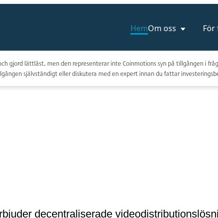
Hem
Om oss
För
ch gjord lättläst, men den representerar inte Coinmotions syn på tillgången i fråg
lgången självständigt eller diskutera med en expert innan du fattar investeringsb
juder decentraliserade videodistributionslösnin