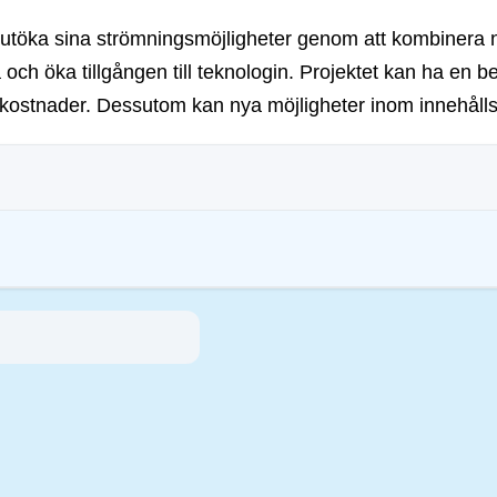
att utöka sina strömningsmöjligheter genom att kombinera
och öka tillgången till teknologin. Projektet kan ha en 
a kostnader. Dessutom kan nya möjligheter inom innehåll
ar syftar till att hantera deras miljöpåverkan (t.ex. energiintensiv mining), främ
gar uppmuntrar efterlevnad av standarder som minskar risker och främjar förtroe
inmotion Ltd
35881-0