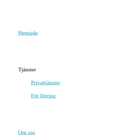
red
sys
net
fee
Rew
Hemsida
on 
sta
Low
val
Periodens början
20
Tjänster
Periodens slut
20
Privattjänster
För företag
Energiförbrukning
79
Energiförbrukningsresurser och metoder
The
con
con
the
Om oss
the