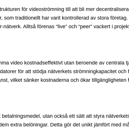
ukturen för videoströmning till att bli mer decentraliser
r, som traditionellt har varit kontrollerad av stora före
-nätverk. Alltså förenas “live” och “peer” vackert i proje
ömma video kostnadseffektivt utan beroende av centrala
torer för att stödja nätverkets strömningkapacitet och f
nst, vilket sänker kostnaderna och ökar tillgängligheten 
tt betalningsmedel, utan också ett sätt att styra nätverk
r dem extra belöningar. Detta gör det unikt jämfört med m