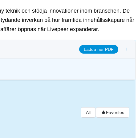
 ny teknik och stödja innovationer inom branschen. De
betydande inverkan på hur framtida innehållsskapare når
saffärer öppnas när Livepeer expanderar.
+
Ladda ner PDF
ja transparens och säkerställa etiska styrningsrutiner för att anpassa
nde för digitala tillgångar.
All
Favorites