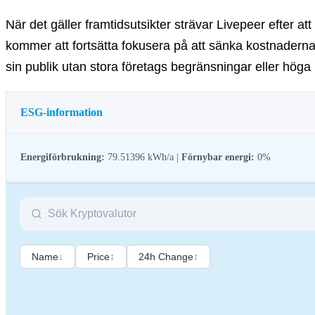
När det gäller framtidsutsikter strävar Livepeer efter 
kommer att fortsätta fokusera på att sänka kostnaderna 
sin publik utan stora företags begränsningar eller hög
ESG-information
Energiförbrukning:
79.51396 kWh/a |
Förnybar energi:
0%
ESG-reglering (miljö, socialt ansvar och bolagsstyrning) för kryptotillgång
kryptobranschen till bredare hållbarhets- och samhällsmål. Dessa reglerin
Name
↓
Price
↕
24h Change
↕
Namn
Co
Relevant identifierare för juridisk person
21