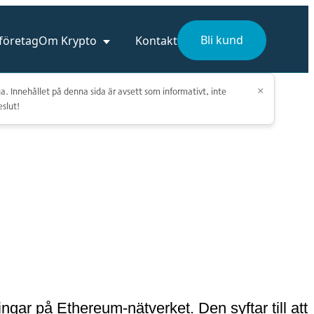
Bli kund
 företag
Om Krypto
Kontakt
a. Innehållet på denna sida är avsett som informativt, inte
×
eslut!
gar på Ethereum-nätverket. Den syftar till att