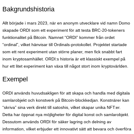
Bakgrundshistoria
Allt började i mars 2023, när en anonym utvecklare vid namn Domo
skapade ORDI som ett experiment för att testa BRC-20-tokeners
funktionalitet på Bitcoin. Namnet “ORDI” kommer från ordet
“ordinal”, vilket hänvisar till Ordinals-protokollet. Projektet startade
som ett rent experiment utan större planer, men fick snabbt fart
inom kryptosamhället. ORDI:s historia är ett klassiskt exempel på
hur ett litet experiment kan växa till något stort inom kryptovärlden.
Exempel
ORDI används huvudsakligen för att skapa och handla med digitala
samlarobjekt och konstverk på Bitcoin-blockkedjan. Konstnärer kan
“skriva” sina verk direkt till satoshis, vilket skapar unika NFT:er.
Detta har öppnat nya möjligheter för digital konst och samlarobjekt.
Dessutom används ORDI för säker lagring och delning av
information, vilket erbjuder ett innovativt sätt att bevara och överföra