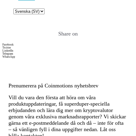
blockchain and the process starts aga
with the next block. 4. Chain Consen
Choose
The longest chain (the chain with th
a
accumulated proof of work) is consi
language
the valid chain by the network. Nod
Share on
always work to extend the longest va
chain. In the case of multiple valid c
Facebook
(forks), the network will eventually
Twitter
LinkedIn
resolve the fork by continuing to mi
Telegram
WhatsApp
extending one chain until it becomes
longer. For the calculation of the
corresponding indicators, the additio
energy consumption and the transact
of the Lightning Network have also 
Prenumerera på Coinmotions nyhetsbrev
taken into account, as this reflects th
Vill du vara den första att höra om våra
categorization of the Digital Token
produktuppdateringar, få superduper-speciella
Identifier Foundation for the respect
erbjudanden och lära dig mer om kryptovalutor
functionally fungible group (“FFG”)
genom våra exklusiva marknadsrapporter? Vi skickar
relevant for this reporting. If one w
gärna ett e-postmeddelande då och då – inte för ofta
exclude these transactions, the respec
– så vänligen fyll i dina uppgifter nedan. Låt oss
estimations regarding the “per transa
hålla kontakten!
count would be substantially higher.