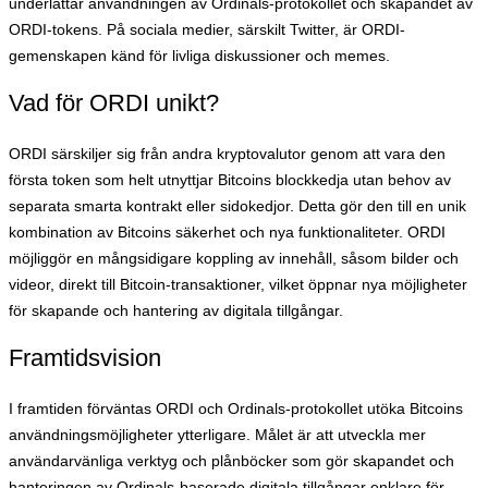
underlättar användningen av Ordinals-protokollet och skapandet av
ORDI-tokens. På sociala medier, särskilt Twitter, är ORDI-
gemenskapen känd för livliga diskussioner och memes.
Vad för ORDI unikt?
ORDI särskiljer sig från andra kryptovalutor genom att vara den
första token som helt utnyttjar Bitcoins blockkedja utan behov av
separata smarta kontrakt eller sidokedjor. Detta gör den till en unik
kombination av Bitcoins säkerhet och nya funktionaliteter. ORDI
möjliggör en mångsidigare koppling av innehåll, såsom bilder och
videor, direkt till Bitcoin-transaktioner, vilket öppnar nya möjligheter
för skapande och hantering av digitala tillgångar.
Framtidsvision
I framtiden förväntas ORDI och Ordinals-protokollet utöka Bitcoins
användningsmöjligheter ytterligare. Målet är att utveckla mer
användarvänliga verktyg och plånböcker som gör skapandet och
hanteringen av Ordinals-baserade digitala tillgångar enklare för