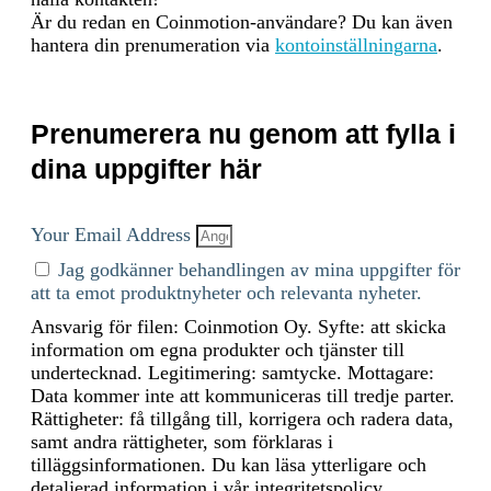
Är du redan en Coinmotion-användare? Du kan även
hantera din prenumeration via
kontoinställningarna
.
Incitamentsmekanismer och
The Bitcoin blockchain relies on a P
tillämpliga avgifter
of-Work (PoW) consensus mechanis
ensure the security and integrity of
transactions. This mechanism involv
Prenumerera nu genom att fylla i
economic incentives for miners and a
structure that supports network
dina uppgifter här
sustainability: Incentive Mechanisms
Block Rewards: Newly Minted Bitco
Miners are incentivized by block rew
Your Email Address
which consist of newly created bitco
Jag godkänner behandlingen av mina uppgifter för
awarded to the miner who successful
att ta emot produktnyheter och relevanta nyheter.
mines a new block. Initially, the blo
reward was 50 BTC, but it halves ev
Ansvarig för filen: Coinmotion Oy. Syfte: att skicka
210,000 blocks (approx. every four 
information om egna produkter och tjänster till
in an event known as the "halving."
undertecknad. Legitimering: samtycke. Mottagare:
Halving and Scarcity: The halving
Data kommer inte att kommuniceras till tredje parter.
mechanism ensures that the total sup
Rättigheter: få tillgång till, korrigera och radera data,
Bitcoin is capped at 21 million, crea
samt andra rättigheter, som förklaras i
scarcity and potentially increasing v
tilläggsinformationen. Du kan läsa ytterligare och
over time. 2. Transaction Fees: User
detaljerad information i vår integritetspolicy