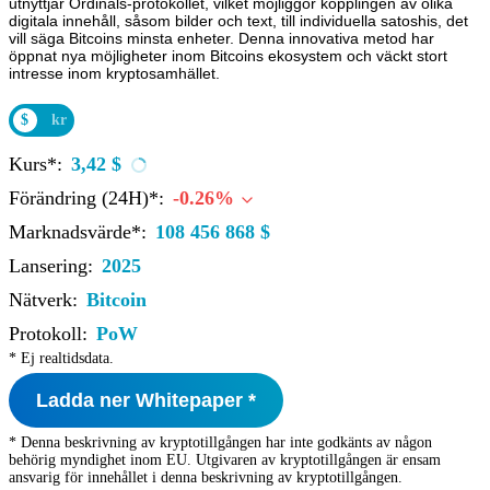
utnyttjar Ordinals-protokollet, vilket möjliggör kopplingen av olika
digitala innehåll, såsom bilder och text, till individuella satoshis, det
vill säga Bitcoins minsta enheter. Denna innovativa metod har
öppnat nya möjligheter inom Bitcoins ekosystem och väckt stort
intresse inom kryptosamhället.
$
kr
Kurs*:
3,42 $
Förändring (24H)*:
-0.26%
Marknadsvärde*:
108 456 868 $
Lansering:
2025
Nätverk:
Bitcoin
Protokoll:
PoW
* Ej realtidsdata.
Ladda ner Whitepaper *
* Denna beskrivning av kryptotillgången har inte godkänts av någon
behörig myndighet inom EU. Utgivaren av kryptotillgången är ensam
ansvarig för innehållet i denna beskrivning av kryptotillgången.