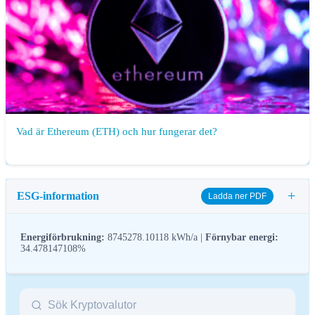
Vad är Ethereum (ETH) och hur fungerar det?
+
ESG-information
Ladda ner PDF
Energiförbrukning:
8745278.10118 kWh/a |
Förnybar energi:
34.478147108%
ESG-reglering (miljö, socialt ansvar och bolagsstyrning) för