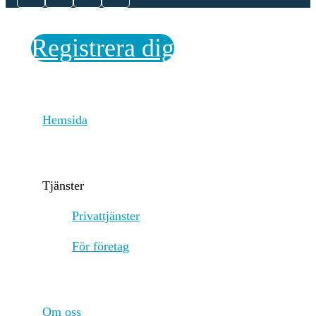
rules, such as correct signatures and
sufficient funds. 2. Mining and Bloc
Creation: Nonce and Hash Puzzle: M
Registrera dig
compete to find a nonce that, when
combined with the block's data and 
through the SHA-256 hash function,
produces a hash that is less than a tar
value. This target value is adjusted
Hemsida
periodically to ensure that blocks are
mined approximately every 10 minut
Proof of Work: The process of findi
this nonce is computationally intensi
Tjänster
and requires significant energy and
resources. Once a miner finds a vali
Privattjänster
nonce, they broadcast the newly min
block to the network. 3. Block Valid
För företag
and Addition: Other nodes in the ne
verify the new block to ensure the ha
correct and that all transactions with
block are valid. If the block is valid,
nodes add it to their copy of the
Om oss