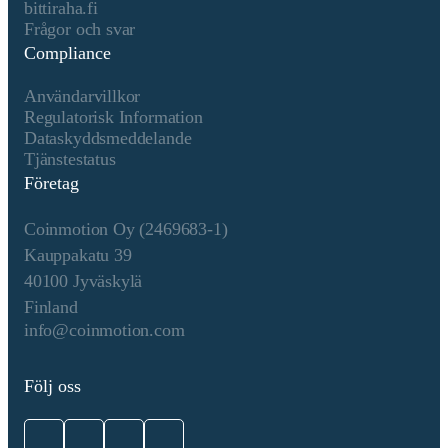
bittiraha.fi
software that participate in the netw
Frågor och svar
validating transactions and blocks. M
Compliance
Special nodes, called miners, perfor
work of creating new blocks by solv
Användarvillkor
complex cryptographic puzzles. 2.
Regulatorisk Information
Blockchain: The blockchain is a publ
Dataskyddsmeddelande
ledger that records all Bitcoin transa
Tjänstestatus
in a series of blocks. Each block con
Företag
a list of transactions, a reference to t
previous block (hash), a timestamp, 
Coinmotion Oy (2469683-1)
nonce (a random number used once).
Hash Functions: Bitcoin uses the S
Kauppakatu 39
cryptographic hash function to secur
40100 Jyväskylä
data in blocks. A hash function takes
Finland
data and produces a fixed-size string
info@coinmotion.com
characters, which appears random.
Consensus Process 1. Transaction
Validation: Transactions are broadcas
Följ oss
the network and collected by miners 
block. Each transaction must be vali
by nodes to ensure it follows the net