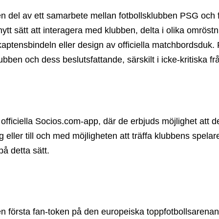
el av ett samarbete mellan fotbollsklubben PSG och fan
ytt sätt att interagera med klubben, delta i olika omröstn
ptensbindeln eller design av officiella matchbordsduk. 
bben och dess beslutsfattande, särskilt i icke-kritiska f
ficiella Socios.com-app, där de erbjuds möjlighet att delt
eller till och med möjligheten att träffa klubbens spelar
på detta sätt.
en första fan-token på den europeiska toppfotbollsarena