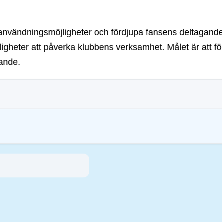
användningsmöjligheter och fördjupa fansens deltagande yt
igheter att påverka klubbens verksamhet. Målet är att 
ande.
ar syftar till att hantera deras miljöpåverkan (t.ex. energiintensiv mining), främ
gar uppmuntrar efterlevnad av standarder som minskar risker och främjar förtroe
inmotion Ltd