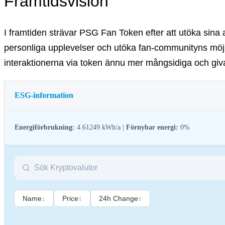
Framtidsvision
I framtiden strävar PSG Fan Token efter att utöka sina 
personliga upplevelser och utöka fan-communityns möjl
interaktionerna via token ännu mer mångsidiga och giv
ESG-information
Energiförbrukning:
4.61249 kWh/a |
Förnybar energi:
0%
ESG-reglering (miljö, socialt ansvar och bolagsstyrning) för kryptotillgång
kryptobranschen till bredare hållbarhets- och samhällsmål. Dessa reglerin
Name
↓
Price
↕
24h Change
↕
Namn
Co