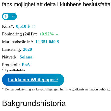
fans möjlighet att delta i klubbens beslutsfat
$
kr
Kurs*:
0,510 $
Förändring (24H)*:
+0.92%
Marknadsvärde*:
12 351 040 $
Lansering:
2020
Nätverk:
Solana
Protokoll:
PoA
* Ej realtidsdata.
Ladda ner Whitepaper *
* Denna beskrivning av kryptotillgången har inte godkänts av någon behörig 
Bakgrundshistoria