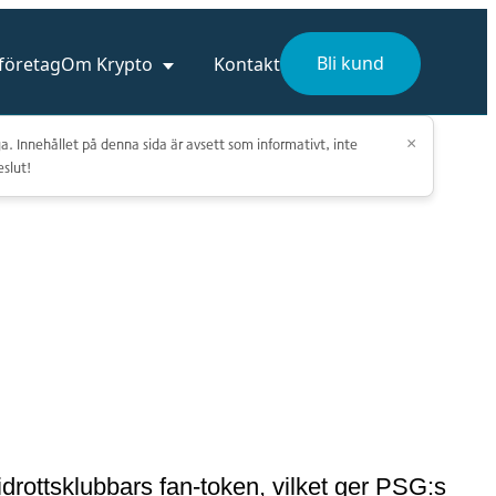
Bli kund
 företag
Om Krypto
Kontakt
a. Innehållet på denna sida är avsett som informativt, inte
×
eslut!
drottsklubbars fan-token, vilket ger PSG:s