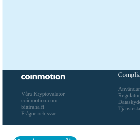
Relevant identifierare för juridisk person
21
Namn på kryptotillgången
Pa
Konsensusmekanism
The
(Po
Sel
Col
sta
Incitamentsmekanismer och tillämpliga avgifter
Chi
Compli
Sta
hol
Användarv
Fee
Våra Kryptovalutor
Regulator
cov
coinmotion.com
Dataskyd
bittiraha.fi
Tjänstest
Frågor och svar
Periodens början
20
Periodens slut
20