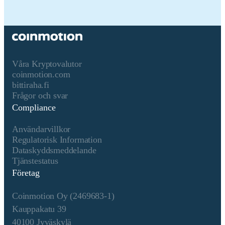
Konsensusmekanism
Solana uses a unique
combination of Proof of
History (PoH) and Proof of
Stake (PoS) to achieve high
throughput, low latency, and
Våra Kryptovalutor
robust security. Here’s a
coinmotion.com
detailed explanation of how
bittiraha.fi
these mechanisms work: Core
Frågor och svar
Concepts 1. Proof of History
Compliance
(PoH): Time-Stamped
Transactions: PoH is a
Användarvillkor
cryptographic technique that
Regulatorisk Information
timestamps transactions,
Dataskyddsmeddelande
creating a historical record
Tjänstestatus
that proves that an event has
Företag
occurred at a specific moment
in time. Verifiable Delay
Coinmotion Oy (2469683-1)
Function: PoH uses a
Verifiable Delay Function
Kauppakatu 39
(VDF) to generate a unique
40100 Jyväskylä