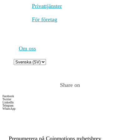
Privattjänster
while enhancing the
network's security. Consensus
För företag
Process 1. Transaction
Validation: Transactions are
broadcast to the network and
collected by validators. Each
transaction is validated to
Om oss
ensure it meets the network’s
criteria, such as having
Choose
correct signatures and
a
sufficient funds. 2. PoH
language
Sequence Generation: A
Share on
validator generates a sequence
of hashes using PoH, each
Facebook
containing a timestamp and
Twitter
LinkedIn
the previous hash. This
Telegram
WhatsApp
process creates a historical
record of transactions,
establishing a cryptographic
clock for the network. 3.
Block Production: The
Prenumerera på Coinmotions nyhetsbrev