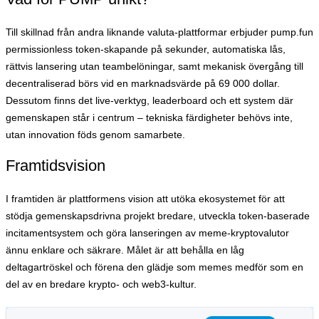
Till skillnad från andra liknande valuta-plattformar erbjuder pump.fun
permissionless token-skapande på sekunder, automatiska lås,
rättvis lansering utan teambelöningar, samt mekanisk övergång till
decentraliserad börs vid en marknadsvärde på 69 000 dollar.
Dessutom finns det live-verktyg, leaderboard och ett system där
gemenskapen står i centrum – tekniska färdigheter behövs inte,
utan innovation föds genom samarbete.
Framtidsvision
I framtiden är plattformens vision att utöka ekosystemet för att
stödja gemenskapsdrivna projekt bredare, utveckla token-baserade
incitamentsystem och göra lanseringen av meme-kryptovalutor
ännu enklare och säkrare. Målet är att behålla en låg
deltagartröskel och förena den glädje som memes medför som en
del av en bredare krypto- och web3-kultur.