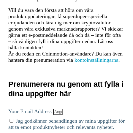
network uses PoS to select a
Vill du vara den första att höra om våra
leader validator based on
produktuppdateringar, få superduper-speciella
their stake. The leader is
erbjudanden och lära dig mer om kryptovalutor
responsible for bundling the
genom våra exklusiva marknadsrapporter? Vi skickar
validated transactions into a
gärna ett e-postmeddelande då och då – inte för ofta
block. The leader validator
– så vänligen fyll i dina uppgifter nedan. Låt oss
uses the PoH sequence to
hålla kontakten!
order transactions within the
Är du redan en Coinmotion-användare? Du kan även
block, ensuring that all
hantera din prenumeration via
kontoinställningarna
.
transactions are processed in
the correct order. 4.
Consensus and Finalization:
Other validators verify the
Prenumerera nu genom att fylla i
block produced by the leader
validator. They check the
dina uppgifter här
correctness of the PoH
sequence and validate the
transactions within the block.
Your Email Address
Once the block is verified, it
Jag godkänner behandlingen av mina uppgifter för
is added to the blockchain.
att ta emot produktnyheter och relevanta nyheter.
Validators sign off on the