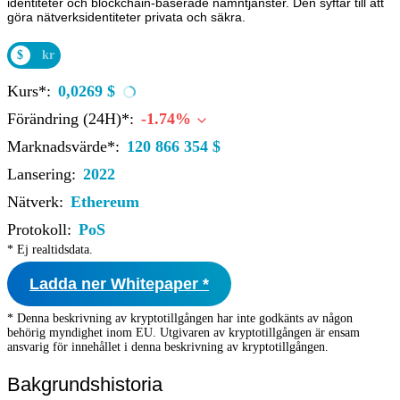
identiteter och blockchain-baserade namntjänster. Den syftar till att
göra nätverksidentiteter privata och säkra.
$
kr
Kurs*:
0,0269 $
Förändring (24H)*:
-1.74%
Marknadsvärde*:
120 866 354 $
Lansering:
2022
Nätverk:
Ethereum
Protokoll:
PoS
* Ej realtidsdata.
Ladda ner Whitepaper *
* Denna beskrivning av kryptotillgången har inte godkänts av någon
behörig myndighet inom EU. Utgivaren av kryptotillgången är ensam
ansvarig för innehållet i denna beskrivning av kryptotillgången.
Bakgrundshistoria