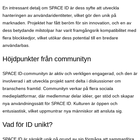
En intressant detalj om SPACE ID är dess syfte att utveckla
hanteringen av användaridentiteter, vilket gör den unik på
marknaden. Projektet har fått beröm för sin innovation, och en av
dess betydande milstolpar har varit framgångsrik kompatibilitet med
flera blockkedjor, vilket utökar dess potential till en bredare
användarbas.
Höjdpunkter från communityn
SPACE ID-communityn är aktiv och verkligen engagerad, och den är
involverad i att utveckla projekt samt delta i diskussioner om
branschens framtid. Communityn verkar på flera sociala
medieplattformar, där medlemmar delar idéer, ger stöd och skapar
nya användningssätt för SPACE ID. Kulturen är öppen och
entusiastisk, vilket uppmuntrar nya människor att ansluta sig.
Vad för ID unikt?
SPACE ID är särskilt unik på grund av sin förmåga att sammanföra