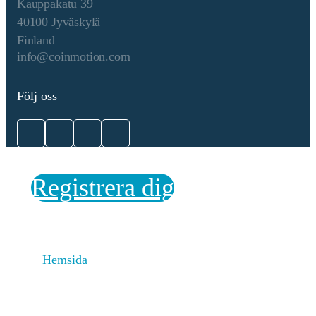
BSC are responsible for
Kauppakatu 39
producing new blocks,
40100 Jyväskylä
validating transactions, and
Finland
maintaining the network’s
info@coinmotion.com
security. To become a
validator, an entity must stake
a significant amount of BNB
Följ oss
(Binance Coin). Validators
are selected through staking
and voting by token holders.
There are 21 active validators
at any given time, rotating to
ensure decentralization and
Registrera dig
security. 2. Delegators: Token
holders who do not wish to
run validator nodes can
delegate their BNB tokens to
validators. This delegation
Hemsida
helps validators increase their
stake and improves their
chances of being selected to
produce blocks. Delegators