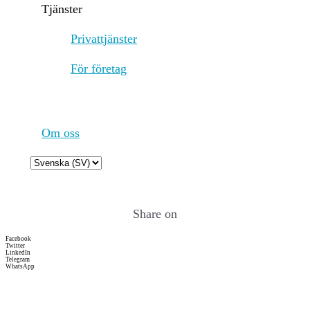
Tjänster
earn a share of the rewards
that validators receive,
Privattjänster
incentivizing broad
participation in network
För företag
security. 3. Candidates:
Candidates are nodes that
have staked the required
amount of BNB and are in
the pool waiting to become
Om oss
validators. They are
essentially potential validators
Choose
who are not currently active
a
but can be elected to the
language
validator set through
Share on
community voting.
Candidates play a crucial role
Facebook
in ensuring there is always a
Twitter
LinkedIn
sufficient pool of nodes ready
Telegram
WhatsApp
to take on validation tasks,
thus maintaining network
resilience and