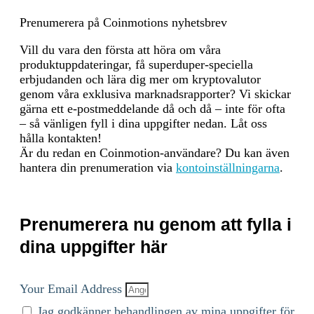
decentralization. Consensus
Process 4. Validator
Prenumerera på Coinmotions nyhetsbrev
Selection: Validators are
Vill du vara den första att höra om våra
chosen based on the amount
produktuppdateringar, få superduper-speciella
of BNB staked and votes
erbjudanden och lära dig mer om kryptovalutor
received from delegators. The
genom våra exklusiva marknadsrapporter? Vi skickar
more BNB staked and votes
gärna ett e-postmeddelande då och då – inte för ofta
received, the higher the
– så vänligen fyll i dina uppgifter nedan. Låt oss
chance of being selected to
hålla kontakten!
validate transactions and
Är du redan en Coinmotion-användare? Du kan även
produce new blocks. The
hantera din prenumeration via
kontoinställningarna
.
selection process involves
both the current validators
and the pool of candidates,
ensuring a dynamic and
Prenumerera nu genom att fylla i
secure rotation of nodes. 5.
Block Production: The
dina uppgifter här
selected validators take turns
producing blocks in a PoA-
like manner, ensuring that
Your Email Address
blocks are generated quickly
Jag godkänner behandlingen av mina uppgifter för