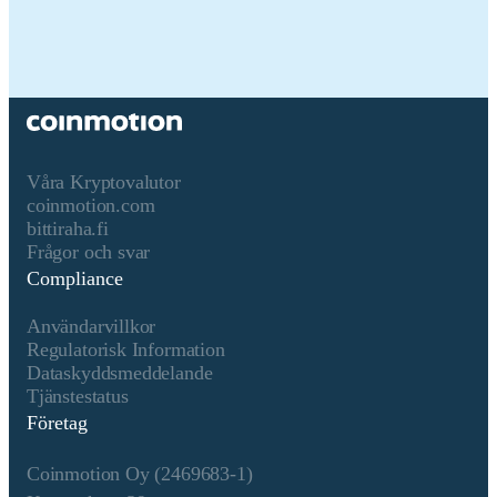
Namn på kryptotillgången
SPACE ID
Konsensusmekanism
SPACE ID is present on the
following networks: Binance
Smart Chain, Ethereum.
Binance Smart Chain (BSC)
uses a hybrid consensus
Våra Kryptovalutor
mechanism called Proof of
coinmotion.com
Staked Authority (PoSA),
bittiraha.fi
which combines elements of
Frågor och svar
Delegated Proof of Stake
Compliance
(DPoS) and Proof of
Authority (PoA). This
Användarvillkor
method ensures fast block
Regulatorisk Information
times and low fees while
Dataskyddsmeddelande
maintaining a level of
Tjänstestatus
decentralization and security.
Företag
Core Components 1.
Validators (so-called “Cabinet
Coinmotion Oy (2469683-1)
Members”): Validators on