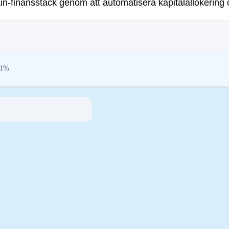
ain-finansstack genom att automatisera kapitalallokering
51%
ar syftar till att hantera deras miljöpåverkan (t.ex. energiintensiv mining), främ
gar uppmuntrar efterlevnad av standarder som minskar risker och främjar förtroe
inmotion Ltd
35881-0
ark
rk is present on the following networks: Base, Binance Smart Chain, Ethereum