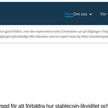
Hem
Om oss
För
ch gjord lättläst, men den representerar inte Coinmotions syn på tillgången i fråg
lgången självständigt eller diskutera med en expert innan du fattar investeringsb
ggd för att förbättra hur stablecoin-likviditet 