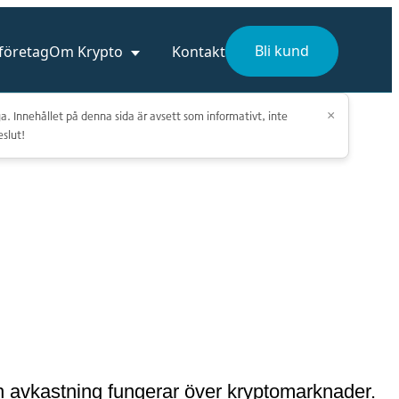
Bli kund
 företag
Om Krypto
Kontakt
a. Innehållet på denna sida är avsett som informativt, inte
×
eslut!
och avkastning fungerar över kryptomarknader.