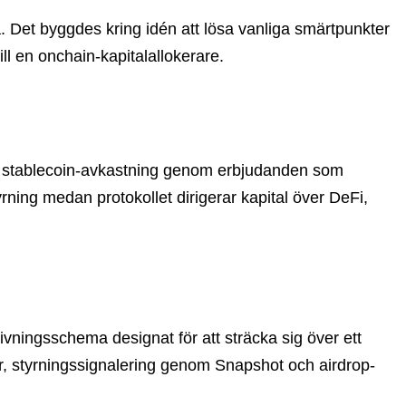
a. Det byggdes kring idén att lösa vanliga smärtpunkter
ll en onchain-kapitalallokerare.
ar stablecoin-avkastning genom erbjudanden som
rning medan protokollet dirigerar kapital över DeFi,
givningsschema designat för att sträcka sig över ett
, styrningssignalering genom Snapshot och airdrop-