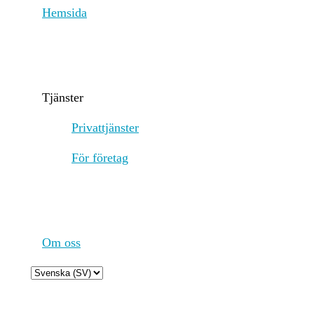
Hemsida
net
sec
col
Sta
eve
ope
Tjänster
Cas
val
Privattjänster
ene
För företag
Incitamentsmekanismer och tillämpliga avgifter
Spa
rol
sub
cos
rat
mec
Om oss
nee
per
Choose
cor
a
inc
language
of 