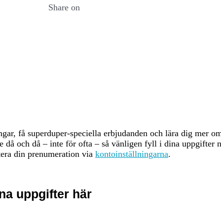
Share on
ected based on the amount of BNB staked and the votes received from delegato
ng selected to validate transactions and produce new blocks. 2. Delegators: De
s delegation increases the validator's total stake and improves their chances o
tion of the rewards that validators receive. This incentivizes token holders to p
iable validators. 3. Candidates: Pool of Potential Validators: Candidates are n
ome active validators. They ensure that there is always a sufficient pool of nod
nomic Security: Slashing: Validators can be penalized for malicious behavior or 
ir staked tokens, ensuring that validators act in the best interest of the networ
their BNB tokens, providing an economic incentive to act honestly to avoid los
s: Low Fees: BSC is known for its low transaction fees compared to other bloc
ntaining network operations and compensating validators. Dynamic Fee Structu
plexity of the transactions. However, BSC ensures that fees remain significan
entivizing Validators: Validators earn block rewards in addition to transaction fe
ingar, få superduper-speciella erbjudanden och lära dig mer 
ntaining the network and processing transactions. 7. Cross-Chain Fees: Interope
då och då – inte för ofta – så vänligen fyll i dina uppgifter 
be transferred between Binance Chain and Binance Smart Chain. These cross-chai
era din prenumeration via
kontoinställningarna
.
 improving user experience. 8. Smart Contract Fees: Deployment and Executio
olves paying fees based on the computational resources required. These fees ar
elopers to build on the BSC platform. The crypto-asset's PoS system secures tr
na uppgifter här
idators stake at least 32 ETH and earn rewards for proposing blocks, attesting 
ly issued ETH and transaction fees. Under EIP-1559, transaction fees consist of
 (tip) paid to validators. Validators face slashing if they act maliciously and in