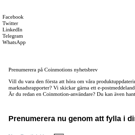
sel
bei
Facebook
Thi
Twitter
por
LinkedIn
rel
Telegram
bec
WhatsApp
Eco
the
up 
Fee
mai
Prenumerera på Coinmotions nyhetsbrev
com
Inc
Vill du vara den första att höra om våra produktuppdater
mai
marknadsrapporter? Vi skickar gärna ett e-postmeddelande 
to 
Är du redan en Coinmotion-användare? Du kan även hant
and
inv
dev
Prenumerera nu genom att fylla i di
Val
new
fee