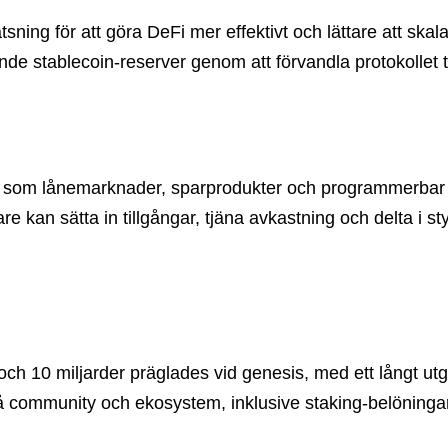
ning för att göra DeFi mer effektivt och lättare att skal
ande stablecoin-reserver genom att förvandla protokollet ti
rktyg som lånemarknader, sparprodukter och programmerb
kan sätta in tillgångar, tjäna avkastning och delta i sty
, och 10 miljarder präglades vid genesis, med ett långt ut
 community och ekosystem, inklusive staking-belöningar