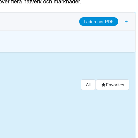
 över flera nätverk och marknader.
+
Ladda ner PDF
ja transparens och säkerställa etiska styrningsrutiner för att anpassa
nde för digitala tillgångar.
All
Favorites
. Base is a Layer-2 (L2) solution on Ethereum that was introduced by