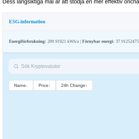
Dess långsiktiga mål är att stödja en mer effektiv onch
ESG-information
Energiförbrukning:
209.91921 kWh/a |
Förnybar energi:
37.9125247
ESG-reglering (miljö, socialt ansvar och bolagsstyrning) för kryptotillgång
kryptobranschen till bredare hållbarhets- och samhällsmål. Dessa reglerin
Name
↓
Price
↕
24h Change
↕
Namn
Co
Relevant identifierare för juridisk person
21
Namn på kryptotillgången
Sp
Konsensusmekanism
Spa