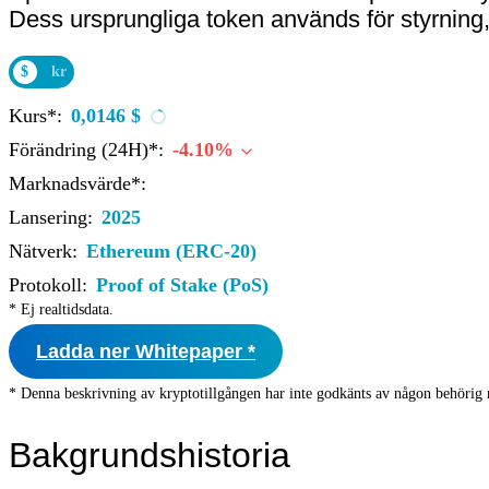
Dess ursprungliga token används för styrning, st
$
kr
Kurs*:
0,0146 $
Förändring (24H)*:
-4.10%
Marknadsvärde*:
Lansering:
2025
Nätverk:
Ethereum (ERC-20)
Protokoll:
Proof of Stake (PoS)
* Ej realtidsdata.
Ladda ner Whitepaper *
* Denna beskrivning av kryptotillgången har inte godkänts av någon behörig 
Bakgrundshistoria