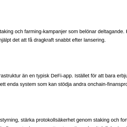
aking och farming-kampanjer som belönar deltagande. Pr
jälpt det att få dragkraft snabbt efter lansering.
rastruktur än en typisk DeFi-app. Istället för att bara erb
ll ett enda system som kan stödja andra onchain-finanspr
 styrning, stärka protokollsäkerhet genom staking och forts