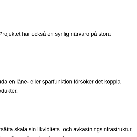
ojektet har också en synlig närvaro på stora
juda en låne- eller sparfunktion försöker det koppla
odukter.
ätta skala sin likviditets- och avkastningsinfrastruktur.