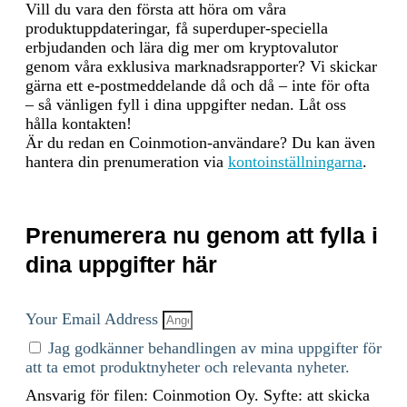
Vill du vara den första att höra om våra
produktuppdateringar, få superduper-speciella
Incitamentsmekanismer och
StarkNet Token is present on
erbjudanden och lära dig mer om kryptovalutor
tillämpliga avgifter
the following networks:
genom våra exklusiva marknadsrapporter? Vi skickar
Ethereum, Starknet. The
gärna ett e-postmeddelande då och då – inte för ofta
crypto-asset's PoS system
– så vänligen fyll i dina uppgifter nedan. Låt oss
secures transactions through
hålla kontakten!
validator incentives and
Är du redan en Coinmotion-användare? Du kan även
economic penalties.
hantera din prenumeration via
kontoinställningarna
.
Validators stake at least 32
ETH and earn rewards for
proposing blocks, attesting to
valid ones, and participating
Prenumerera nu genom att fylla i
in sync committees. Rewards
are paid in newly issued ETH
dina uppgifter här
and transaction fees. Under
EIP-1559, transaction fees
consist of a base fee, which is
Your Email Address
burned to reduce supply, and
Jag godkänner behandlingen av mina uppgifter för
an optional priority fee (tip)
att ta emot produktnyheter och relevanta nyheter.
paid to validators. Validators
face slashing if they act
Ansvarig för filen: Coinmotion Oy. Syfte: att skicka