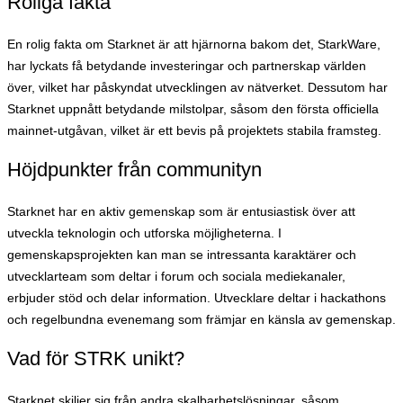
Roliga fakta
En rolig fakta om Starknet är att hjärnorna bakom det, StarkWare,
har lyckats få betydande investeringar och partnerskap världen
över, vilket har påskyndat utvecklingen av nätverket. Dessutom har
Starknet uppnått betydande milstolpar, såsom den första officiella
mainnet-utgåvan, vilket är ett bevis på projektets stabila framsteg.
Höjdpunkter från communityn
Starknet har en aktiv gemenskap som är entusiastisk över att
utveckla teknologin och utforska möjligheterna. I
gemenskapsprojekten kan man se intressanta karaktärer och
utvecklarteam som deltar i forum och sociala mediekanaler,
erbjuder stöd och delar information. Utvecklare deltar i hackathons
och regelbundna evenemang som främjar en känsla av gemenskap.
Vad för STRK unikt?
Starknet skiljer sig från andra skalbarhetslösningar, såsom