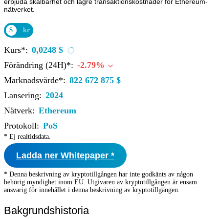
erbjuda skalbarhet och lägre transaktionskostnader för Ethereum-
nätverket.
$
kr
Kurs*:
0,0248 $
Förändring (24H)*:
-2.79%
Marknadsvärde*:
822 672 875 $
Lansering:
2024
Nätverk:
Ethereum
Protokoll:
PoS
* Ej realtidsdata.
Ladda ner Whitepaper *
* Denna beskrivning av kryptotillgången har inte godkänts av någon
behörig myndighet inom EU. Utgivaren av kryptotillgången är ensam
ansvarig för innehållet i denna beskrivning av kryptotillgången.
Bakgrundshistoria