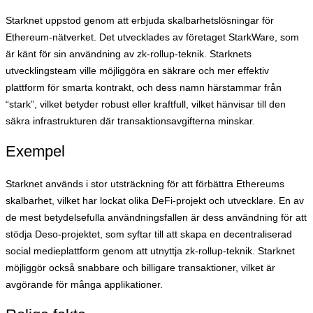
Starknet uppstod genom att erbjuda skalbarhetslösningar för
Ethereum-nätverket. Det utvecklades av företaget StarkWare, som
är känt för sin användning av zk-rollup-teknik. Starknets
utvecklingsteam ville möjliggöra en säkrare och mer effektiv
plattform för smarta kontrakt, och dess namn härstammar från
“stark”, vilket betyder robust eller kraftfull, vilket hänvisar till den
säkra infrastrukturen där transaktionsavgifterna minskar.
Exempel
Starknet används i stor utsträckning för att förbättra Ethereums
skalbarhet, vilket har lockat olika DeFi-projekt och utvecklare. En av
de mest betydelsefulla användningsfallen är dess användning för att
stödja Deso-projektet, som syftar till att skapa en decentraliserad
social medieplattform genom att utnyttja zk-rollup-teknik. Starknet
möjliggör också snabbare och billigare transaktioner, vilket är
avgörande för många applikationer.