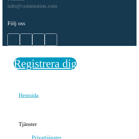
Chain coordinates validators,
info@coinmotion.com
while the fork-choice rule
(LMD-GHOST) ensures the
chain follows the heaviest
Följ oss
accumulated validator votes.
Validators earn rewards for
proposing and verifying
blocks, but face slashing for
malicious behavior or
inactivity. PoS aims to
Registrera dig
improve energy efficiency,
security, and scalability, with
future upgrades like Proto-
Danksharding enhancing
transaction efficiency.
Hemsida
Starknet employs zero-
knowledge rollups (ZK-
Rollups) for transaction
aggregation and scalability,
Tjänster
ensuring efficiency and
security through succinct
Privattjänster
proof submissions to