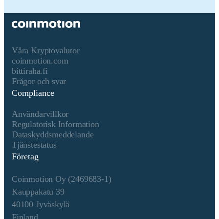
Konsensusmekanism
StarkNet Token is present on
the following networks:
Ethereum, Starknet. The
crypto-asset's Proof-of-Stake
(PoS) consensus mechanism,
Våra Kryptovalutor
introduced with The Merge in
coinmotion.com
2022, replaces mining with
bittiraha.fi
validator staking. Validators
Frågor och svar
must stake at least 32 ETH
Compliance
every block a validator is
randomly chosen to propose
Användarvillkor
the next block. Once
Regulatorisk Information
proposed the other validators
Dataskyddsmeddelande
verify the blocks integrity.
Tjänstestatus
The network operates on a
Företag
slot and epoch system, where
a new block is proposed
Coinmotion Oy (2469683-1)
every 12 seconds, and
finalization occurs after two
Kauppakatu 39
epochs (~12.8 minutes) using
40100 Jyväskylä
Casper-FFG. The Beacon
Finland