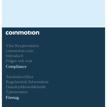
juridisk person
Namn på kryptotillgången
Walrus
Konsensusmekanism
The Sui blockchain utilizes a
Byzantine Fault Tolerant
(BFT) consensus mechanism
optimized for high
throughput and low latency.
Våra Kryptovalutor
Core Components 1. Mysten
coinmotion.com
Consensus Protocol: The Sui
bittiraha.fi
consensus is based on Mysten
Frågor och svar
Labs' Byzantine Fault
Compliance
Tolerance (BFT) protocol,
which builds on principles of
Användarvillkor
Practical Byzantine Fault
Regulatorisk Information
Tolerance (pBFT) but
Dataskyddsmeddelande
introduces key optimizations
Tjänstestatus
for performance. Leaderless
Företag
Design: Unlike traditional
BFT models, Sui does not