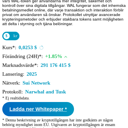
vars WAL-token ger användarna mer integritet, säkerhet och
kontroll över sina digitala tillgångar. WAL fungerar som det inhemska
betalningsmedlet online, där varje transaktion och interaktion förblir
privat om användaren så önskar. Protokollet utnyttjar avancerade
krypteringsmetoder och erbjuder stakbara tokens samt möjligheten
att delta i styrning och tjäna belöningar.
$
kr
Kurs*:
0,0253 $
Förändring (24H)*:
+1.85%
Marknadsvärde*:
291 176 415 $
Lansering:
2025
Nätverk:
Sui Network
Protokoll:
Narwhal and Tusk
* Ej realtidsdata.
Ladda ner Whitepaper *
* Denna beskrivning av kryptotillgången har inte godkänts av någon
behörig myndighet inom EU. Utgivaren av kryptotillgången är ensam