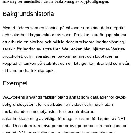
ansvarig för innehållet i denna beskrivning av kryptotillgången.
Bakgrundshistoria
Myntet föddes som en lösning på växande oro kring dataintegritet
och säkerhet i kryptovalutornas värld. Projektets utgångspunkt var
att erbjuda en skalbar och pålitlig decentraliserad lagringslösning,
särskilt för lagring av stora filer. WAL-token blev hjärtat av Walrus-
protokollet, och inspirationen bakom namnet och logotypen är
kopplad till tanken på stabilitet och en lätt igenkännbar bild som står
ut bland andra teknikprojekt.
Exempel
WAL-tokens används faktiskt bland annat som datalager för dApp-
bakgrundssystem, för distribution av videor och musik utan
mellanhänder i medietjänster, för decentraliserad
säkerhetskopiering av viktiga företagsfiler samt för lagring av NFT-
data. Dessutom kan privatpersoner bygga personliga molntjänster
ovanpå WAL-protokollet utan att kompromissa med sin egen