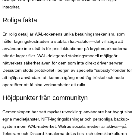
integritet.
Roliga fakta
En rolig detalj är WAL-tokenens unika betalningsmekanism, som
håller lagringskostnaderna stabila i fiat-valutor—det vill säga att
användare inte utsätts för prisfluktuationer på kryptomarknaderna
när de lagrar filer. WAL-delegerad stakningsmodell möjliggör
nätverkets säkerhet även för dem som inte direkt driver servrar.
Dessutom stöds protokollet i början av speciella “subsidy”-fonder för
att hjälpa användare att komma igång med låg tröskel och node-
operatörer att få sina verksamheter att rulla.
Höjdpunkter från communityn
Gemenskapen har sett mycket utveckling: användare har byggt sina
egna medietjänster, NFT-lagringslösningar och personliga backup-
system inom WAL-nätverket. Walrus sociala medier är aktiva—på
Telegram och Discord-kanalerna delas tips, och utvecklarkulturen