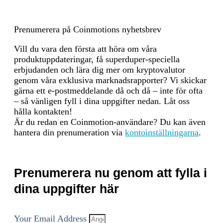
validators to finalize a
transaction. This results in
low-latency consensus and
Prenumerera på Coinmotions nyhetsbrev
rapid transaction
Vill du vara den första att höra om våra
confirmation times, achieving
produktuppdateringar, få superduper-speciella
scalability while maintaining
erbjudanden och lära dig mer om kryptovalutor
security. Fault Tolerance: The
genom våra exklusiva marknadsrapporter? Vi skickar
system can tolerate up to one-
gärna ett e-postmeddelande då och då – inte för ofta
third of validators being
– så vänligen fyll i dina uppgifter nedan. Låt oss
faulty or malicious without
hålla kontakten!
compromising the integrity of
Är du redan en Coinmotion-användare? Du kan även
the consensus process.
hantera din prenumeration via
kontoinställningarna
.
Incitamentsmekanismer och
Security and Economic
tillämpliga avgifter
Incentives: 1. Validators:
Validators stake SUI tokens to
Prenumerera nu genom att fylla i
participate in the consensus
process. They earn rewards
dina uppgifter här
for validating transactions
and securing the network.
Slashing: Validators can be
Your Email Address