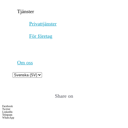
to be considered valid.
Tjänster
Validators can propose
transactions simultaneously,
Privattjänster
unlike many other networks
that require a sequential,
För företag
leader-driven process. 3.
Optimistic Execution:
Optimistic Consensus: Sui
allows validators to process
certain non-contentious,
Om oss
independent transactions
without waiting for full
Choose
consensus. This is known as
a
optimistic execution and
language
helps reduce transaction
Share on
latency for many use cases,
allowing for fast finality in
Facebook
most cases. 4. Finality and
Twitter
LinkedIn
Latency: The system only
Telegram
WhatsApp
requires three rounds of
communication between