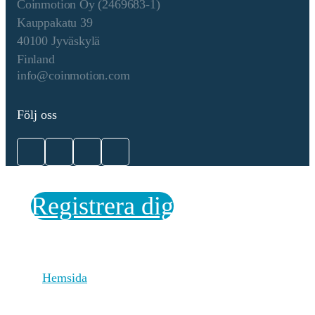
Coinmotion Oy (2469683-1)
rely on a single leader to
propose blocks. Validators
Kauppakatu 39
can propose blocks
40100 Jyväskylä
simultaneously, increasing
Finland
efficiency and reducing the
info@coinmotion.com
risks associated with leader
failure or attacks. Parallel
Processing: Transactions can
Följ oss
be processed in parallel,
maximizing network
throughput by utilizing
multiple cores and threads.
This allows for faster
confirmation of transactions
Registrera dig
and high scalability. 2.
Transaction Validation:
Validators are responsible for
receiving transaction requests
from clients and processing
Hemsida
them. Each transaction
includes digital signatures and
must meet the network’s rules