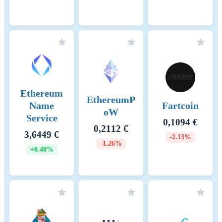
Ethereum
EthereumP
Name
Fartcoin
oW
Service
0,1094 €
0,2112 €
3,6449 €
-2.13%
-1.26%
+0.48%