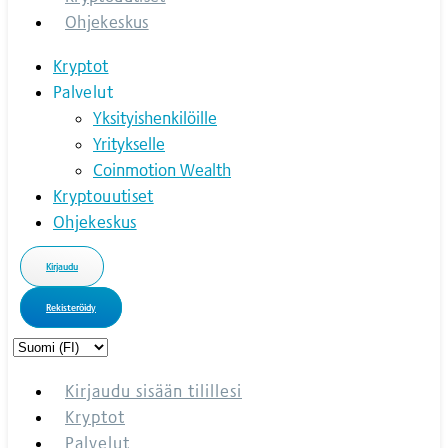
Ohjekeskus
Kryptot
Palvelut
Yksityishenkilöille
Yritykselle
Coinmotion Wealth
Kryptouutiset
Ohjekeskus
Kirjaudu
Rekisteröidy
Choose
a
language
Kirjaudu sisään tilillesi
Kryptot
Palvelut