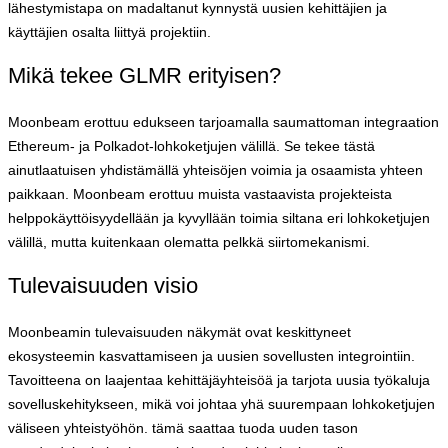
lähestymistapa on madaltanut kynnystä uusien kehittäjien ja
käyttäjien osalta liittyä projektiin.
Mikä tekee GLMR erityisen?
Moonbeam erottuu edukseen tarjoamalla saumattoman integraation
Ethereum- ja Polkadot-lohkoketjujen välillä. Se tekee tästä
ainutlaatuisen yhdistämällä yhteisöjen voimia ja osaamista yhteen
paikkaan. Moonbeam erottuu muista vastaavista projekteista
helppokäyttöisyydellään ja kyvyllään toimia siltana eri lohkoketjujen
välillä, mutta kuitenkaan olematta pelkkä siirtomekanismi.
Tulevaisuuden visio
Moonbeamin tulevaisuuden näkymät ovat keskittyneet
ekosysteemin kasvattamiseen ja uusien sovellusten integrointiin.
Tavoitteena on laajentaa kehittäjäyhteisöä ja tarjota uusia työkaluja
sovelluskehitykseen, mikä voi johtaa yhä suurempaan lohkoketjujen
väliseen yhteistyöhön. tämä saattaa tuoda uuden tason