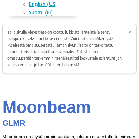
English (US)
Suomi (FI)
Tällä sivulla oleva tieto on koottu julkisista lähteistä ja tehty
×
helppolukuiseksi, mutta se ei edusta Coinmotionin näkemystä
kyseisestä omaisuuserästä. Tämän sivun sisältö on tarkoitettu
informatiiviseksi, ei sijoitusneuvonnaksi. Tutustu aina
omaisuuserään tarkemmin itsenäisesti tai keskustele asiantuntijan
kanssa ennen sijoituspäätösten tekemistä!
Moonbeam
GLMR
Moonbeam on älykäs sopimusalusta, joka on suunniteltu toimimaan