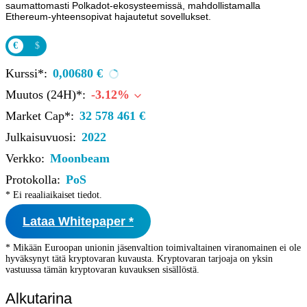
saumattomasti Polkadot-ekosysteemissä, mahdollistamalla
Ethereum-yhteensopivat hajautetut sovellukset.
€
$
Kurssi*:
0,00680 €
Muutos (24H)*:
-3.12%
Market Cap*:
32 578 461 €
Julkaisuvuosi:
2022
Verkko:
Moonbeam
Protokolla:
PoS
* Ei reaaliaikaiset tiedot.
Lataa Whitepaper *
* Mikään Euroopan unionin jäsenvaltion toimivaltainen viranomainen ei ole
hyväksynyt tätä kryptovaran kuvausta. Kryptovaran tarjoaja on yksin
vastuussa tämän kryptovaran kuvauksen sisällöstä.
Alkutarina