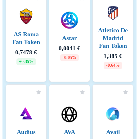
secure the network and
participate in the selection of
active collators. 3.
Governance Participation:
Voting on Network Proposals:
Atletico De
AS Roma
Moonbeam uses its native
Astar
Madrid
Fan Token
tokens to allow participants to
Fan Token
vote on governance
0,0041 €
0,7478 €
proposals, helping to
1,385 €
-0.05%
influence the future direction
+0.35%
-0.64%
of the network and
incentivizing active
involvement in network
management. Applicable
Fees: 1. Transaction Fees:
Fee Calculation: Transaction
fees on Moonbeam are
determined based on the
complexity and size of the
transaction. Users pay these
Audius
AVA
Avail
fees in the native token
(GLMR), which are