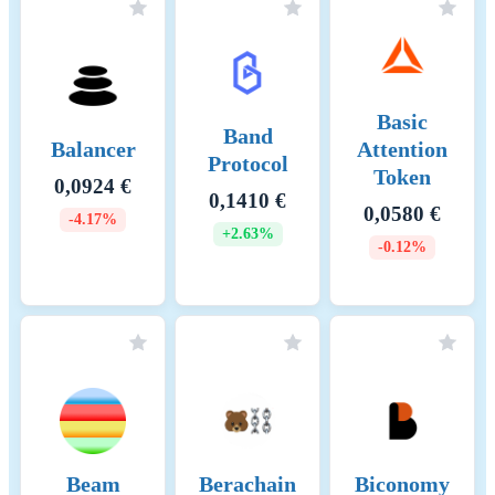
governance, such as
proposing changes or voting
on proposals. These fees
ensure governance is utilized
effectively and prevents spam
Basic
on the network.
Band
Balancer
Attention
Protocol
Token
Raportointikauden alku
2025-07-27
0,0924 €
0,1410 €
0,0580 €
-4.17%
Raportointikauden loppu
2026-07-27
+2.63%
-0.12%
Energiankulutus
65700.00000 (kWh/a)
Energiankulutuksen resurssit
For the calculation of energy
ja menetelmät
consumptions, the so called
'bottom-up' approach is being
used. The nodes are
considered to be the central
factor for the energy
consumption of the network.
These assumptions are made
Beam
Berachain
Biconomy