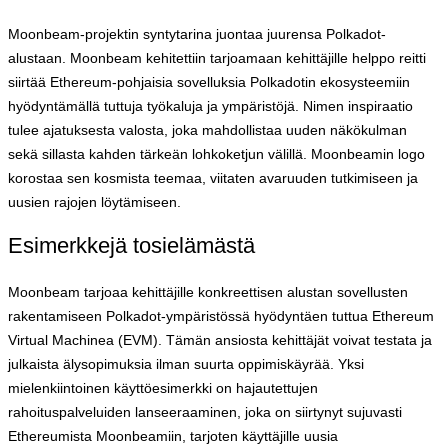
Moonbeam-projektin syntytarina juontaa juurensa Polkadot-
alustaan. Moonbeam kehitettiin tarjoamaan kehittäjille helppo reitti
siirtää Ethereum-pohjaisia sovelluksia Polkadotin ekosysteemiin
hyödyntämällä tuttuja työkaluja ja ympäristöjä. Nimen inspiraatio
tulee ajatuksesta valosta, joka mahdollistaa uuden näkökulman
sekä sillasta kahden tärkeän lohkoketjun välillä. Moonbeamin logo
korostaa sen kosmista teemaa, viitaten avaruuden tutkimiseen ja
uusien rajojen löytämiseen.
Esimerkkejä tosielämästä
Moonbeam tarjoaa kehittäjille konkreettisen alustan sovellusten
rakentamiseen Polkadot-ympäristössä hyödyntäen tuttua Ethereum
Virtual Machinea (EVM). Tämän ansiosta kehittäjät voivat testata ja
julkaista älysopimuksia ilman suurta oppimiskäyrää. Yksi
mielenkiintoinen käyttöesimerkki on hajautettujen
rahoituspalveluiden lanseeraaminen, joka on siirtynyt sujuvasti
Ethereumista Moonbeamiin, tarjoten käyttäjille uusia