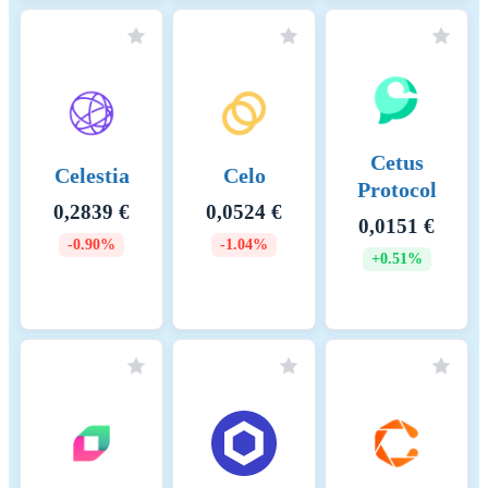
KHK-intensiteetti
0 (kgCO2e)
Keskeiset energialähteet ja
menetelmät
Keskeiset KHK-lähteet ja
Cetus
menetelmät
Celestia
Celo
Protocol
0,2839 €
0,0524 €
0,0151 €
-0.90%
-1.04%
+0.51%