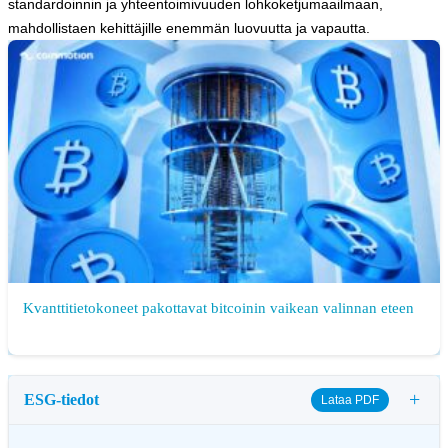
standardoinnin ja yhteentoimivuuden lohkoketjumaailmaan,
mahdollistaen kehittäjille enemmän luovuutta ja vapautta.
Kvanttitietokoneet pakottavat bitcoinin vaikean valinnan eteen
+
ESG-tiedot
Lataa PDF