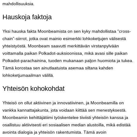
mahdollisuuksia.
Hauskoja faktoja
Yksi hauska fakta Moonbeamista on sen kyky mahdollistaa “cross-
chain”-siirrot, jotka ovat mainio esimerkki lohkoketjujen välisestä
yhteistyöstä. Moonbeam saavutti merkittävän virstanpylvään
voittamalla paikan Polkadot-auksioonissa, mikä avasi sille paikan
Polkadot-parachainina, tuoden mukanaan paljon huomiota ja tukea.
Tämä korostaa sen ainutlaatuista asemaa siltana kahden
lohkoketjumaailman välillä.
Yhteisön kohokohdat
Yhteisö on ollut aktiivinen ja innovatiivinen, ja Moonbeamilla on
vankka kannattajakunta, jota voidaan kiittää sen menestyksestä.
Moonbeamin kehittäjätiimi työskentelee tiiviisti yhteisön kanssa ja
osallistuu aktiivisesti eri sosiaalisen median alustoilla, mikä edistää
avointa dialogia ja yhteisön rakentumista. Tämä avoin