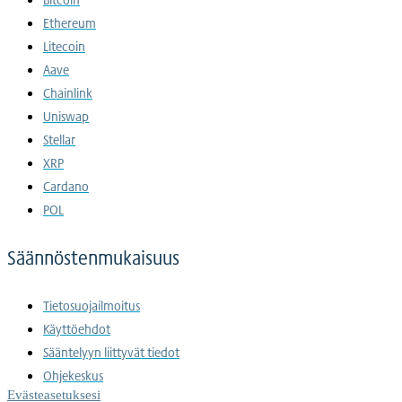
Ethereum
Litecoin
Aave
Chainlink
Uniswap
Stellar
XRP
Cardano
POL
Säännöstenmukaisuus
Tietosuojailmoitus
Käyttöehdot
Sääntelyyn liittyvät tiedot
Ohjekeskus
Evästeasetuksesi