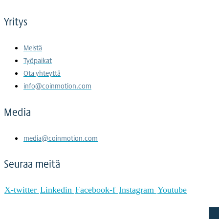
Yritys
Meistä
Työpaikat
Ota yhteyttä
info@coinmotion.com
Media
media@coinmotion.com
Seuraa meitä
X-twitter
Linkedin
Facebook-f
Instagram
Youtube