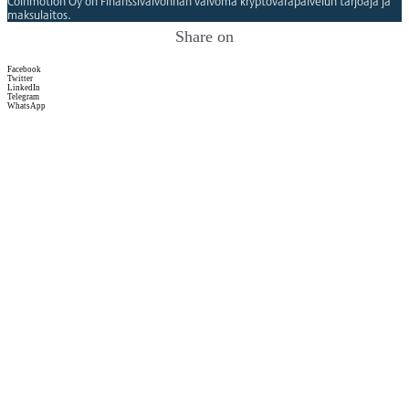
Coinmotion Oy on Finanssivalvonnan valvoma kryptovarapalvelun tarjoaja ja
maksulaitos.
Share on
Facebook
Twitter
LinkedIn
Telegram
WhatsApp