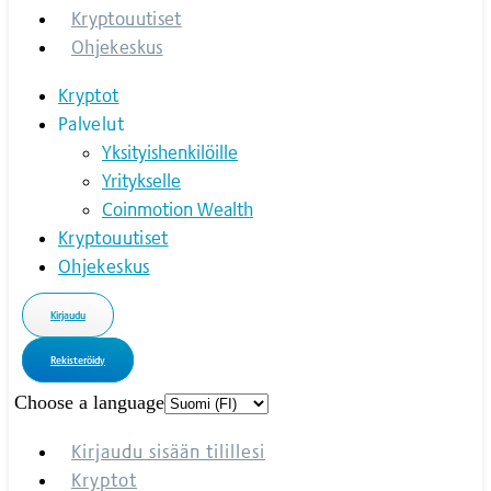
Kryptouutiset
Ohjekeskus
Kryptot
Palvelut
Yksityishenkilöille
Yritykselle
Coinmotion Wealth
Kryptouutiset
Ohjekeskus
Kirjaudu
Rekisteröidy
Choose a language
Kirjaudu sisään tilillesi
Kryptot