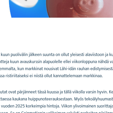
uun puolivälin jälkeen suunta on ollut yleisesti alaviistoon ja k
tteja kuun avauskurssin alapuolelle ellei viikonloppuna nähdä 
aremmalta, kun markkinat nousivat Lähi-idän rauhan edistymisest
sa ristiriitaiseksi ei niistä ollut kannattelemaan markkinaa.
utat ovat pärjänneet tässä kuussa ja tällä viikolla varsin hyvin. 
joittaessa kaukana huippunoteerauksestaan. Myös tekoälyhuumast
 vuoden 2025 korkeimpia hintoja. Viikon ylivoimainen suorittaja
lkeen. Se on Coinmotionin valikoiman selvästi parhaiten pärjänn