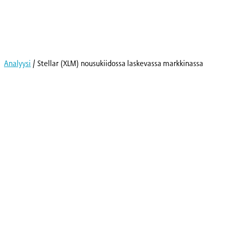
Skip
to
content
Analyysi
/
Stellar (XLM) nousukiidossa laskevassa markkinassa
Kryptot
Palvelut
Yksityishenkilöille
Yritykselle
Coinmotion Wealth
Kryptouutiset