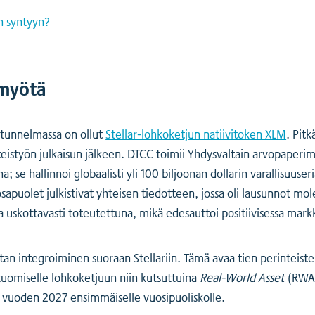
n syntyyn?
 myötä
stunnelmassa on ollut
Stellar-lohkoketjun natiivitoken XLM
. Pitk
eistyön julkaisun jälkeen. DTCC toimii Yhdysvaltain arvopaper
; se hallinnoi globaalisti yli 100 biljoonan dollarin varallisuuser
apuolet julkistivat yhteisen tiedotteen, jossa oli lausunnot m
lla uskottavasti toteutettuna, mikä edesauttoi positiivisessa mark
an integroiminen suoraan Stellariin. Tämä avaa tien perinteiste
 tuomiselle lohkoketjuun niin kutsuttuina
Real-World Asset
(RWA)
 vuoden 2027 ensimmäiselle vuosipuoliskolle.