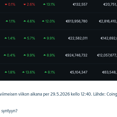
viimeisen viikon aikana per 29.5.2026 kello 12:40. Lähde: Coin
n syntyyn?