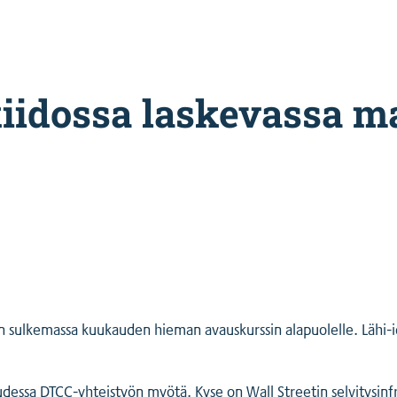
kiidossa laskevassa m
on sulkemassa kuukauden hieman avauskurssin alapuolelle. Lähi-i
udessa DTCC-yhteistyön myötä. Kyse on Wall Streetin selvitysin