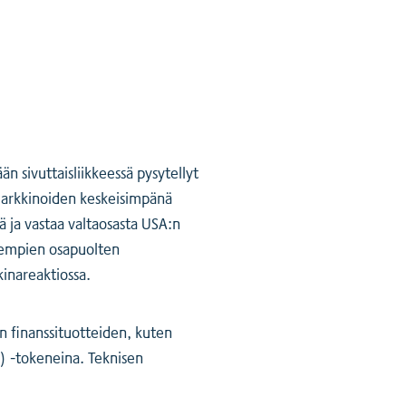
ään sivuttaisliikkeessä pysytellyt
imarkkinoiden keskeisimpänä
iä ja vastaa valtaosasta USA:n
olempien osapuolten
kinareaktiossa.
n finanssituotteiden, kuten
 -tokeneina. Teknisen