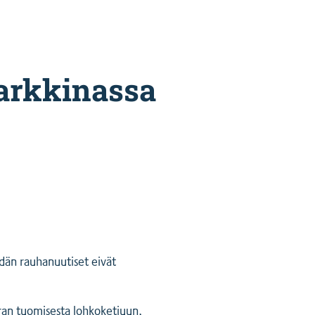
arkkinassa
dän rauhanuutiset eivät
fran tuomisesta lohkoketjuun,