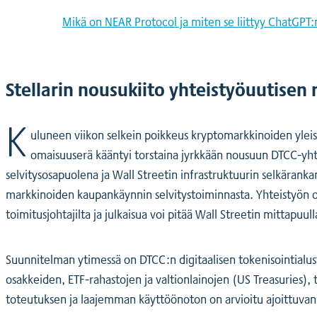
Mikä on NEAR Protocol ja miten se liittyy ChatGPT:
Stellarin nousukiito yhteistyöuutisen
K
uluneen viikon selkein poikkeus kryptomarkkinoiden ylei
omaisuuserä kääntyi torstaina jyrkkään nousuun DTCC-yht
selvitysosapuolena ja Wall Streetin infrastruktuurin selkärankana
markkinoiden kaupankäynnin selvitystoiminnasta. Yhteistyön os
toimitusjohtajilta ja julkaisua voi pitää Wall Streetin mittapuu
Suunnitelman ytimessä on DTCC:n digitaalisen tokenisointialust
osakkeiden, ETF-rahastojen ja valtionlainojen (US Treasuries),
toteutuksen ja laajemman käyttöönoton on arvioitu ajoittuvan