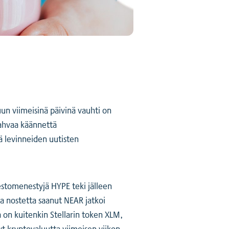
uun viimeisinä päivinä vauhti on
vahvaa käännettä
ä levinneiden uutisten
Kestomenestyjä HYPE teki jälleen
a nostetta saanut NEAR jatkoi
 on kuitenkin Stellarin token XLM,
yt kryptovaluutta viimeisen viikon