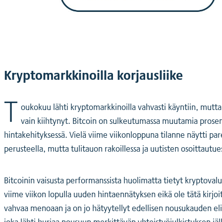
Kryptomarkkinoilla korjausliike
T
oukokuu lähti kryptomarkkinoilla vahvasti käyntiin, mutta k
vain kiihtynyt. Bitcoin on sulkeutumassa muutamia prosen
hintakehityksessä. Vielä viime viikonloppuna tilanne näytti p
perusteella, mutta tulitauon rakoillessa ja uutisten osoittautues
Bitcoinin vaisusta performanssista huolimatta tietyt kryptovalu
viime viikon lopulla uuden hintaennätyksen eikä ole tätä kir
vahvaa menoaan ja on jo hätyytellyt edellisen nousukauden eli
joka lähti hurjaa nousuun merkittävän yhteistyöjulkistuksen jä