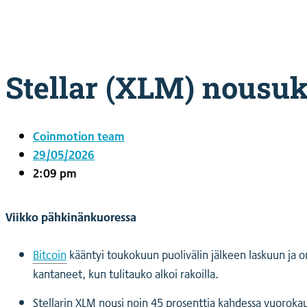
Yksityisille
Coinmotion Wealth ★
Kryptouutiset
Ohjekeskus
Stellar (XLM) nousu
Suomi (FI)
Suomi (FI)
Kirjaudu sisään tilillesi
Coinmotion team
Kryptot
29/05/2026
Palvelut
2:09 pm
Yksityisille
Coinmotion Wealth ★
Viikko pähkinänkuoressa
Kryptouutiset
Ohjekeskus
Bitcoin
kääntyi toukokuun puolivälin jälkeen laskuun ja 
Suomi (FI)
kantaneet, kun tulitauko alkoi rakoilla.
Suomi (FI)
Stellarin XLM nousi noin 45 prosenttia kahdessa vuoroka