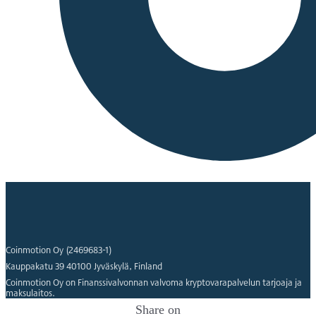
Coinmotion Oy (2469683-1)
Kauppakatu 39 40100 Jyväskylä, Finland
Coinmotion Oy on Finanssivalvonnan valvoma kryptovarapalvelun tarjoaja ja
maksulaitos.
Share on