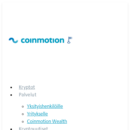
Skip
to
content
Kryptot
Palvelut
Yksityishenkilöille
Yritykselle
Coinmotion Wealth
Kryptouutiset