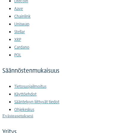
Litecoin
Aave
Chainlink
Uniswap
Stellar
XRP
Cardano
POL
Säännöstenmukaisuus
Tietosuojailmoitus
Käyttöehdot
Sääntelyyn liittyvät tiedot
Ohjekeskus
Evästeasetuksesi
Yritys