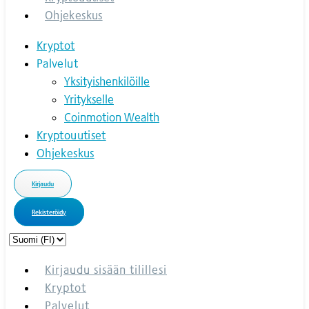
Ohjekeskus
Kryptot
Palvelut
Yksityishenkilöille
Yritykselle
Coinmotion Wealth
Kryptouutiset
Ohjekeskus
Kirjaudu
Rekisteröidy
Choose
a
language
Kirjaudu sisään tilillesi
Kryptot
Palvelut