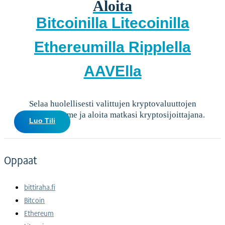
Aloita
Bitcoinilla
Litecoinilla
Ethereumilla
Ripplella
AAVElla
Selaa huolellisesti valittujen kryptovaluuttojen
valikoimaamme ja aloita matkasi kryptosijoittajana.
Luo Tili
Oppaat
bittiraha.fi
Bitcoin
Ethereum