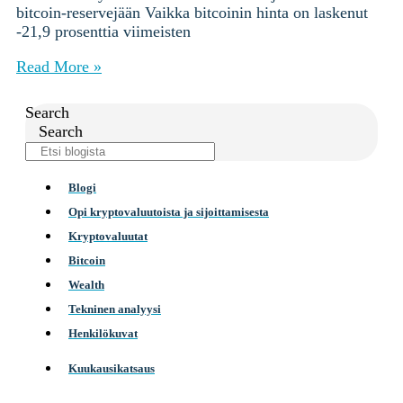
bitcoin-reservejään Vaikka bitcoinin hinta on laskenut
-21,9 prosenttia viimeisten
Read More »
Search
Search
Blogi
Opi kryptovaluutoista ja sijoittamisesta
Kryptovaluutat
Bitcoin
Wealth
Tekninen analyysi
Henkilökuvat
Kuukausikatsaus