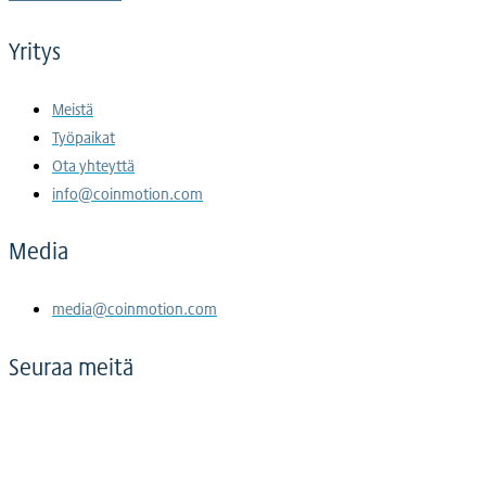
Yritys
Meistä
Työpaikat
Ota yhteyttä
info@coinmotion.com
Media
media@coinmotion.com
Seuraa meitä