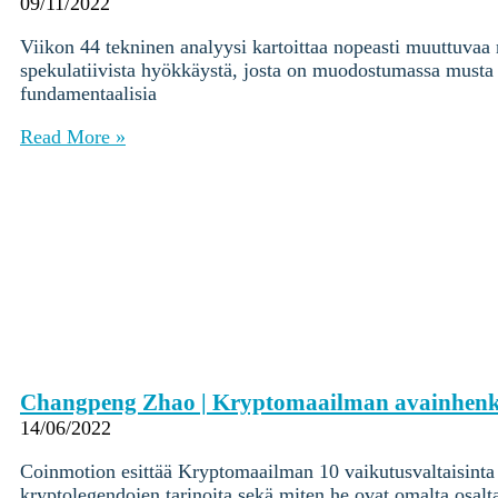
Ohjekeskus
09/11/2022
Viikon 44 tekninen analyysi kartoittaa nopeasti muuttuva
Kryptot
spekulatiivista hyökkäystä, josta on muodostumassa musta jo
Palvelut
fundamentaalisia
Yksityishenkilöille
Read More »
Yritykselle
Coinmotion Wealth
Kryptouutiset
Ohjekeskus
Kirjaudu
Rekisteröidy
Choose
a
Changpeng Zhao | Kryptomaailman avainhenki
language
Kirjaudu sisään tilillesi
14/06/2022
Kryptot
Coinmotion esittää Kryptomaailman 10 vaikutusvaltaisinta 
Palvelut
kryptolegendojen tarinoita sekä miten he ovat omalta osalt