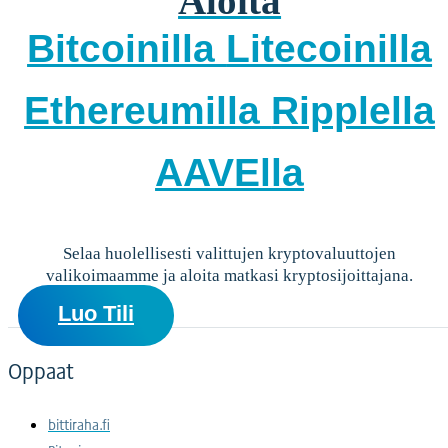
Aloita
Bitcoinilla
Litecoinilla
Ethereumilla
Ripplella
AAVElla
Selaa huolellisesti valittujen kryptovaluuttojen
valikoimaamme ja aloita matkasi kryptosijoittajana.
Luo Tili
Oppaat
bittiraha.fi