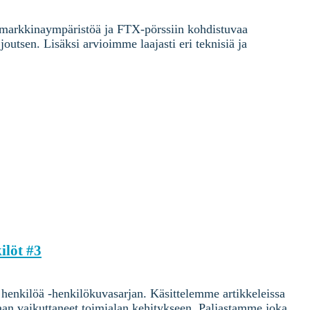
a markkinaympäristöä ja FTX-pörssiin kohdistuvaa
utsen. Lisäksi arvioimme laajasti eri teknisiä ja
löt #3
henkilöä -henkilökuvasarjan. Käsittelemme artikkeleissa
aan vaikuttaneet toimialan kehitykseen. Paljastamme joka