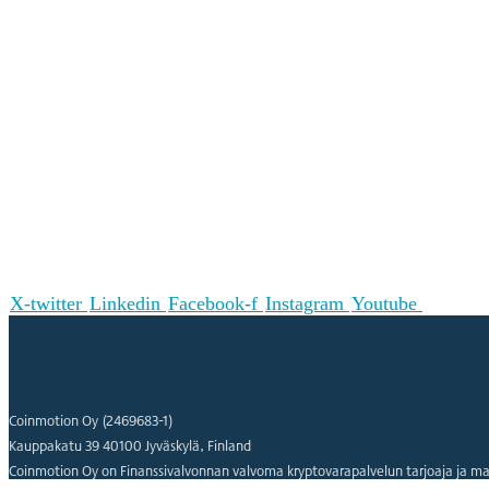
X-twitter
Linkedin
Facebook-f
Instagram
Youtube
Coinmotion Oy (2469683-1)
Kauppakatu 39 40100 Jyväskylä, Finland
Coinmotion Oy on Finanssivalvonnan valvoma kryptovarapalvelun tarjoaja ja ma