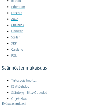
Bitcoin
Ethereum
Litecoin
Aave
Chainlink
Uniswap
Stellar
XRP
Cardano
POL
Säännöstenmukaisuus
Tietosuojailmoitus
Käyttöehdot
Sääntelyyn liittyvät tiedot
Ohjekeskus
Evästeasetuksesi