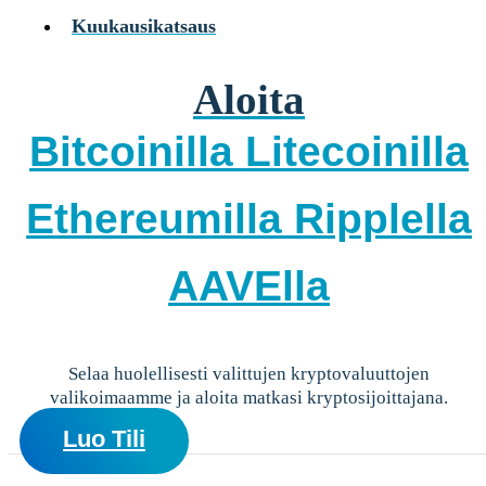
Yksityisille
Kuukausikatsaus
Coinmotion Wealth ★
Kryptouutiset
Aloita
Ohjekeskus
Suomi (FI)
Bitcoinilla
Litecoinilla
Suomi (FI)
Kirjaudu sisään tilillesi
Ethereumilla
Ripplella
Kryptot
Palvelut
AAVElla
Yksityisille
Coinmotion Wealth ★
Kryptouutiset
Selaa huolellisesti valittujen kryptovaluuttojen
Ohjekeskus
valikoimaamme ja aloita matkasi kryptosijoittajana.
Suomi (FI)
Suomi (FI)
Luo Tili