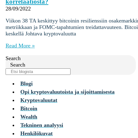
Ohjekeskus
korrelaatiosta?
28/09/2022
Kryptot
Viikon 38 TA keskittyy bitcoinin resilienssiin osakemark
Palvelut
metriikkaan ja FOMC-tapahtumien treidattavuuteen. Bitcoi
Yksityishenkilöille
keskellä Johtava kryptovaluutta
Yritykselle
Read More »
Coinmotion Wealth
Kryptouutiset
Search
Ohjekeskus
Search
Kirjaudu
Blogi
Rekisteröidy
Opi kryptovaluutoista ja sijoittamisesta
Kryptovaluutat
Choose
Bitcoin
a
language
Kirjaudu sisään tilillesi
Wealth
Kryptot
Tekninen analyysi
Palvelut
Henkilökuvat