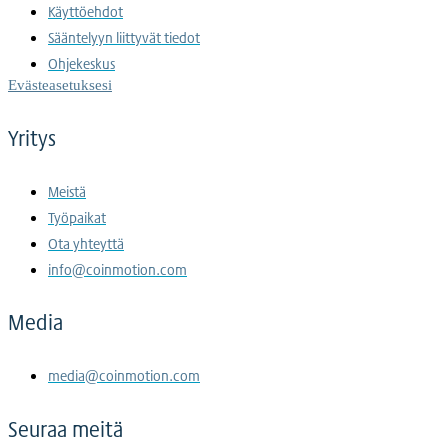
Käyttöehdot
Sääntelyyn liittyvät tiedot
Ohjekeskus
Evästeasetuksesi
Yritys
Meistä
Työpaikat
Ota yhteyttä
info@coinmotion.com
Media
media@coinmotion.com
Seuraa meitä