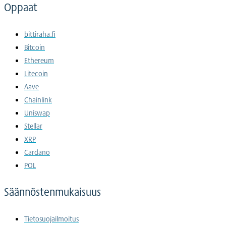
Oppaat
bittiraha.fi
Bitcoin
Ethereum
Litecoin
Aave
Chainlink
Uniswap
Stellar
XRP
Cardano
POL
Säännöstenmukaisuus
Tietosuojailmoitus