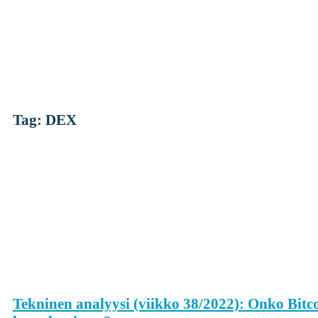
Skip
to
content
Tag: DEX
Kryptot
Palvelut
Yksityishenkilöille
Yritykselle
Coinmotion Wealth
Kryptouutiset
Tekninen analyysi (viikko 38/2022): Onko Bit