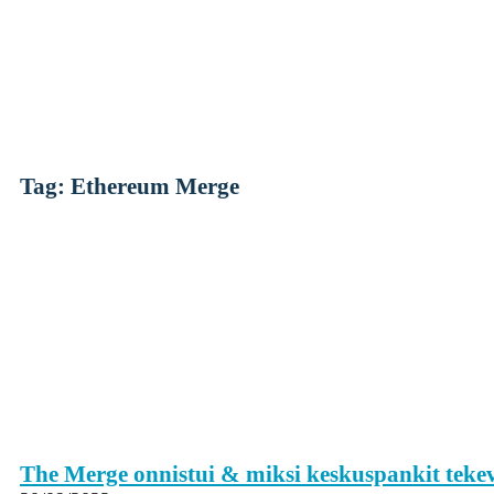
Skip
to
content
Tag: Ethereum Merge
Kryptot
Palvelut
Yksityishenkilöille
Yritykselle
Coinmotion Wealth
Kryptouutiset
The Merge onnistui & miksi keskuspankit tekev