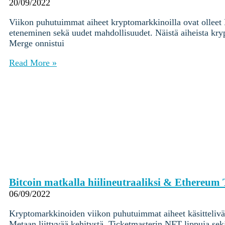
Ohjekeskus
20/09/2022
Viikon puhutuimmat aiheet kryptomarkkinoilla ovat ollee
Kryptot
eteneminen sekä uudet mahdollisuudet. Näistä aiheista kr
Palvelut
Merge onnistui
Yksityishenkilöille
Yritykselle
Read More »
Coinmotion Wealth
Kryptouutiset
Ohjekeskus
Kirjaudu
Rekisteröidy
Choose
a
Bitcoin matkalla hiilineutraaliksi & Ethereum
language
Kirjaudu sisään tilillesi
06/09/2022
Kryptot
Kryptomarkkinoiden viikon puhutuimmat aiheet käsittelivä
Palvelut
Metaan liittyvää kehitystä, Ticketmasterin NFT lippuja sekä