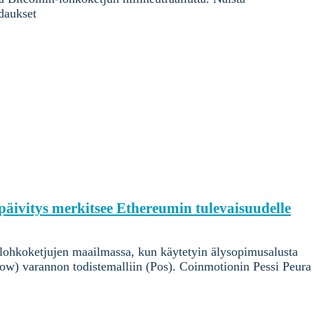
idaukset
vitys merkitsee Ethereumin tulevaisuudelle
 lohkoketjujen maailmassa, kun käytetyin älysopimusalusta
(Pow) varannon todistemalliin (Pos). Coinmotionin Pessi Peura