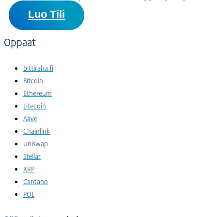
Luo Tili
Oppaat
bittiraha.fi
Bitcoin
Ethereum
Litecoin
Aave
Chainlink
Uniswap
Stellar
XRP
Cardano
POL