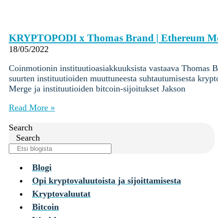
KRYPTOPODI x Thomas Brand | Ethereum Merge 
18/05/2022
Coinmotionin instituutioasiakkuuksista vastaava Thomas Br
suurten instituutioiden muuttuneesta suhtautumisesta krypt
Merge ja instituutioiden bitcoin-sijoitukset Jakson
Read More »
Search
Search
Blogi
Opi kryptovaluutoista ja sijoittamisesta
Kryptovaluutat
Bitcoin