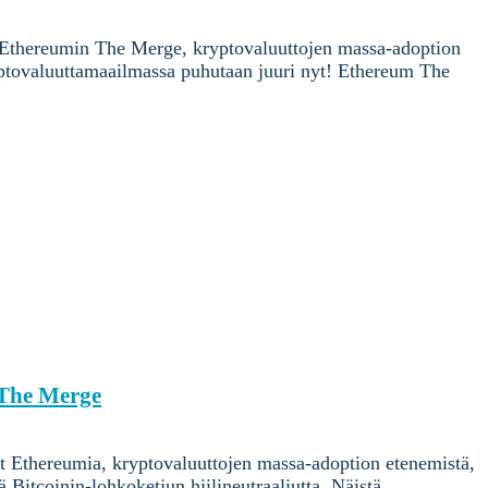
t Ethereumin The Merge, kryptovaluuttojen massa-adoption
yptovaluuttamaailmassa puhutaan juuri nyt! Ethereum The
 The Merge
t Ethereumia, kryptovaluuttojen massa-adoption etenemistä,
 Bitcoinin-lohkoketjun hiilineutraaliutta. Näistä