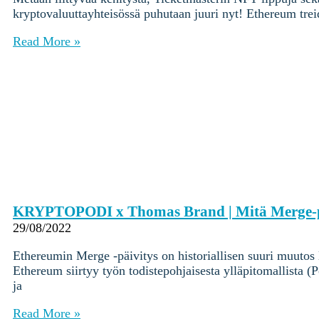
Yksityisille
kryptovaluuttayhteisössä puhutaan juuri nyt! Ethereum tre
Coinmotion Wealth ★
Read More »
Kryptouutiset
Ohjekeskus
Suomi (FI)
Suomi (FI)
Kirjaudu sisään tilillesi
Kryptot
Palvelut
Yksityisille
Coinmotion Wealth ★
KRYPTOPODI x Thomas Brand | Mitä Merge-päi
Kryptouutiset
29/08/2022
Ohjekeskus
Ethereumin Merge -päivitys on historiallisen suuri muutos
Suomi (FI)
Ethereum siirtyy työn todistepohjaisesta ylläpitomallista 
Suomi (FI)
ja
Read More »