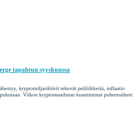
rge tapahtuu syyskuussa
tyy, kryptomiljardöörit tekevät peliliikkeitä, inflaatio
sa puhutaan. Viikon kryptomaailman kuumimmat puheenaiheet