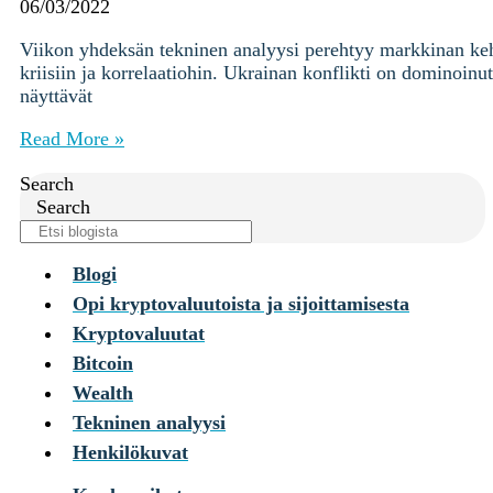
Ohjekeskus
06/03/2022
Viikon yhdeksän tekninen analyysi perehtyy markkinan keh
Kryptot
kriisiin ja korrelaatiohin. Ukrainan konflikti on dominoin
Palvelut
näyttävät
Yksityishenkilöille
Yritykselle
Read More »
Coinmotion Wealth
Search
Kryptouutiset
Search
Ohjekeskus
Kirjaudu
Blogi
Opi kryptovaluutoista ja sijoittamisesta
Rekisteröidy
Kryptovaluutat
Bitcoin
Choose
a
Wealth
language
Kirjaudu sisään tilillesi
Tekninen analyysi
Kryptot
Henkilökuvat
Palvelut