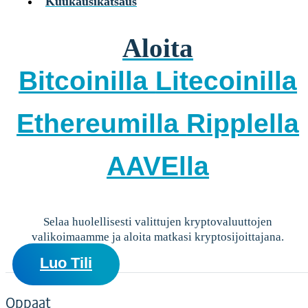
Kuukausikatsaus
Yksityisille
Coinmotion Wealth ★
Aloita
Kryptouutiset
Ohjekeskus
Bitcoinilla
Litecoinilla
Suomi (FI)
Suomi (FI)
Ethereumilla
Ripplella
Kirjaudu sisään tilillesi
Kryptot
AAVElla
Palvelut
Yksityisille
Coinmotion Wealth ★
Kryptouutiset
Selaa huolellisesti valittujen kryptovaluuttojen
valikoimaamme ja aloita matkasi kryptosijoittajana.
Ohjekeskus
Suomi (FI)
Luo Tili
Suomi (FI)
Oppaat