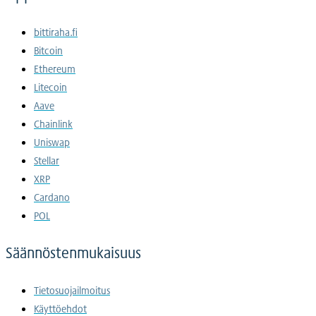
bittiraha.fi
Bitcoin
Ethereum
Litecoin
Aave
Chainlink
Uniswap
Stellar
XRP
Cardano
POL
Säännöstenmukaisuus
Tietosuojailmoitus
Käyttöehdot