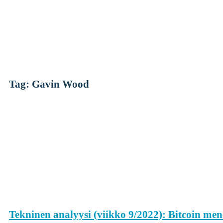
Skip
to
content
Tag: Gavin Wood
Kryptot
Palvelut
Yksityishenkilöille
Yritykselle
Coinmotion Wealth
Kryptouutiset
Tekninen analyysi (viikko 9/2022): Bitcoin m