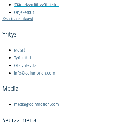
Sääntelyyn liittyvät tiedot
Ohjekeskus
Evästeasetuksesi
Yritys
Meistä
Työpaikat
Ota yhteyttä
info@coinmotion.com
Media
media@coinmotion.com
Seuraa meitä