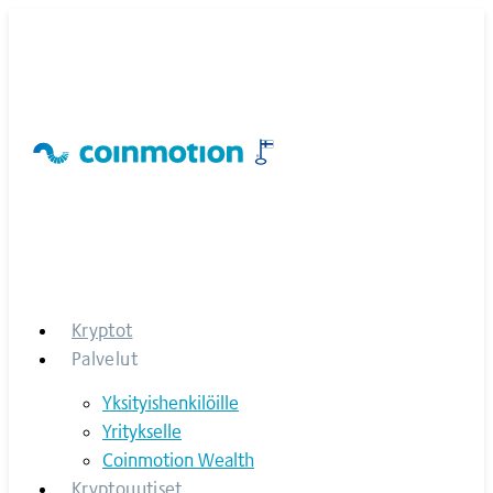
Skip
to
content
Kryptot
Palvelut
Yksityishenkilöille
Yritykselle
Coinmotion Wealth
Kryptouutiset