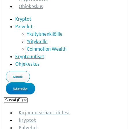
Ohjekeskus
Kryptot
Palvelut
Yksityishenkilöille
Yritykselle
Coinmotion Wealth
Kryptouutiset
Ohjekeskus
Kirjaudu
Rekisteröidy
Choose
a
language
Kirjaudu sisään tilillesi
Kryptot
Palvelut