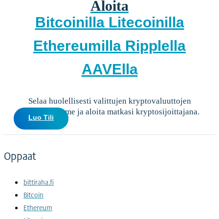
Aloita
Bitcoinilla
Litecoinilla
Ethereumilla
Ripplella
AAVElla
Selaa huolellisesti valittujen kryptovaluuttojen
valikoimaamme ja aloita matkasi kryptosijoittajana.
Luo Tili
Oppaat
bittiraha.fi
Bitcoin
Ethereum