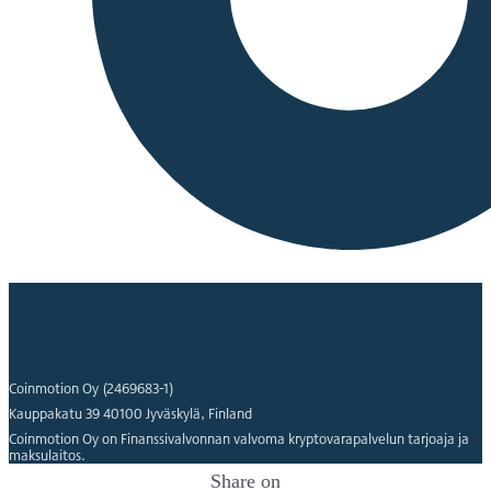
Coinmotion Oy (2469683-1)
Kauppakatu 39 40100 Jyväskylä, Finland
Coinmotion Oy on Finanssivalvonnan valvoma kryptovarapalvelun tarjoaja ja
maksulaitos.
Share on