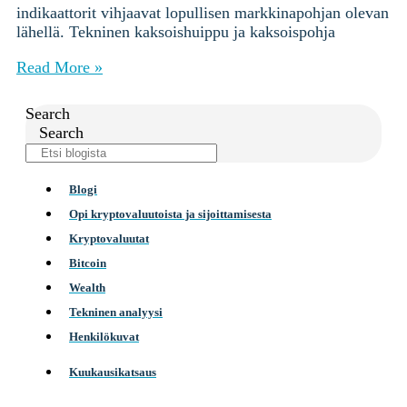
indikaattorit vihjaavat lopullisen markkinapohjan olevan
lähellä. Tekninen kaksoishuippu ja kaksoispohja
Read More »
Search
Search
Blogi
Opi kryptovaluutoista ja sijoittamisesta
Kryptovaluutat
Bitcoin
Wealth
Tekninen analyysi
Henkilökuvat
Kuukausikatsaus