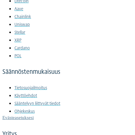
Litecoin
Aave
Chainlink
Uniswap
Stellar
XRP
Cardano
POL
Säännöstenmukaisuus
Tietosuojailmoitus
Käyttöehdot
Sääntelyyn liittyvät tiedot
Ohjekeskus
Evästeasetuksesi
Yritys