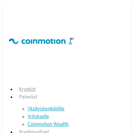
Skip
to
content
Kryptot
Palvelut
Yksityishenkilöille
Yritykselle
Coinmotion Wealth
Kryptouutiset