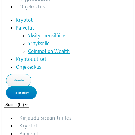
Ohjekeskus
Kryptot
Palvelut
Yksityishenkilöille
Yritykselle
Coinmotion Wealth
Kryptouutiset
Ohjekeskus
Kirjaudu
Rekisteröidy
Choose
a
language
Kirjaudu sisään tilillesi
Kryptot
Palvelut