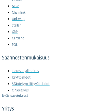
Aave
Chainlink
Uniswap
Stellar
XRP
Cardano
POL
Säännöstenmukaisuus
Tietosuojailmoitus
Käyttöehdot
Sääntelyyn liittyvät tiedot
Ohjekeskus
Evästeasetuksesi
Yritys