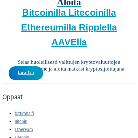
Aloita
Bitcoinilla
Litecoinilla
Ethereumilla
Ripplella
AAVElla
Selaa huolellisesti valittujen kryptovaluuttojen
valikoimaamme ja aloita matkasi kryptosijoittajana.
Luo Tili
Oppaat
bittiraha.fi
Bitcoin
Ethereum
Litecoin