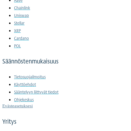
Aave
Chainlink
Uniswap
Stellar
XRP
Cardano
POL
Säännöstenmukaisuus
Tietosuojailmoitus
Käyttöehdot
Sääntelyyn liittyvät tiedot
Ohjekeskus
Evästeasetuksesi
Yritys