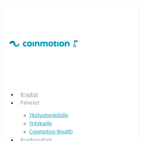
Skip
to
content
Kryptot
Palvelut
Yksityishenkilöille
Yritykselle
Coinmotion Wealth
Kryptouutiset