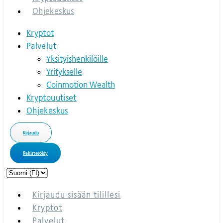
Ohjekeskus
Kryptot
Palvelut
Yksityishenkilöille
Yritykselle
Coinmotion Wealth
Kryptouutiset
Ohjekeskus
Kirjaudu
Rekisteröidy
Choose
a
language
Kirjaudu sisään tilillesi
Kryptot
Palvelut