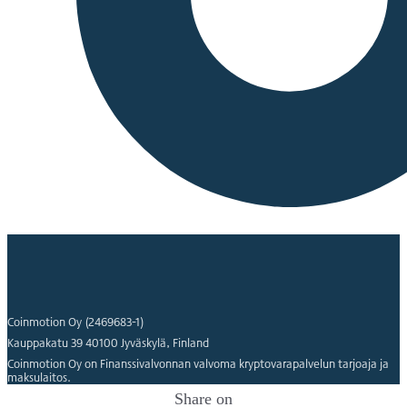
Coinmotion Oy (2469683-1)
Kauppakatu 39 40100 Jyväskylä, Finland
Coinmotion Oy on Finanssivalvonnan valvoma kryptovarapalvelun tarjoaja ja
maksulaitos.
Share on