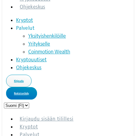
Ohjekeskus
Kryptot
Palvelut
Yksityishenkilöille
Yritykselle
Coinmotion Wealth
Kryptouutiset
Ohjekeskus
Kirjaudu
Rekisteröidy
Choose
a
language
Kirjaudu sisään tilillesi
Kryptot
Palvelut