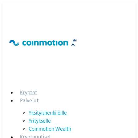
Skip
to
content
Kryptot
Palvelut
Yksityishenkilöille
Yritykselle
Coinmotion Wealth
Kryptouutiset