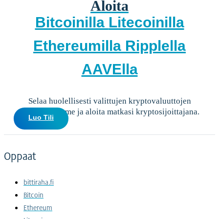
Aloita
Bitcoinilla
Litecoinilla
Ethereumilla
Ripplella
AAVElla
Selaa huolellisesti valittujen kryptovaluuttojen
valikoimaamme ja aloita matkasi kryptosijoittajana.
Luo Tili
Oppaat
bittiraha.fi
Bitcoin
Ethereum