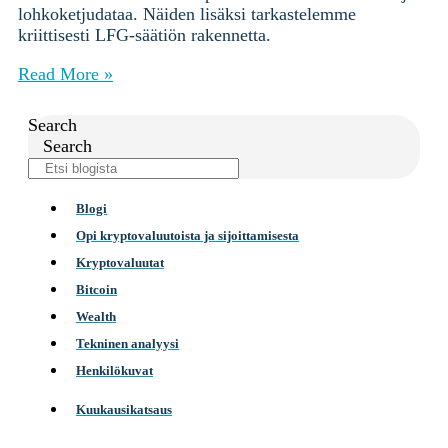
lohkoketjudataa. Näiden lisäksi tarkastelemme
kriittisesti LFG-säätiön rakennetta.
Read More »
Search
Search
Blogi
Opi kryptovaluutoista ja sijoittamisesta
Kryptovaluutat
Bitcoin
Wealth
Tekninen analyysi
Henkilökuvat
Kuukausikatsaus