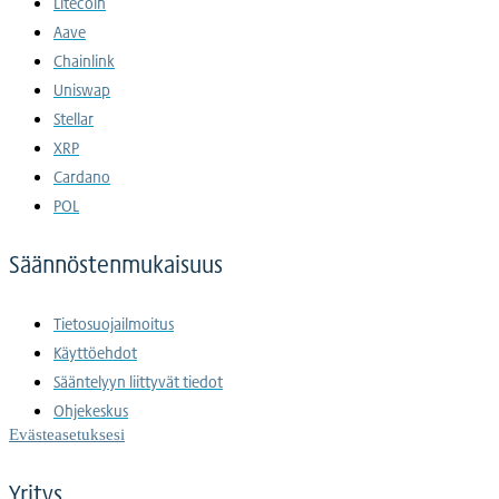
Litecoin
Aave
Chainlink
Uniswap
Stellar
XRP
Cardano
POL
Säännöstenmukaisuus
Tietosuojailmoitus
Käyttöehdot
Sääntelyyn liittyvät tiedot
Ohjekeskus
Evästeasetuksesi
Yritys