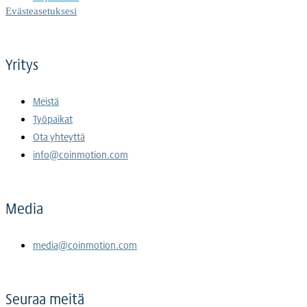
Evästeasetuksesi
Yritys
Meistä
Työpaikat
Ota yhteyttä
info@coinmotion.com
Media
media@coinmotion.com
Seuraa meitä