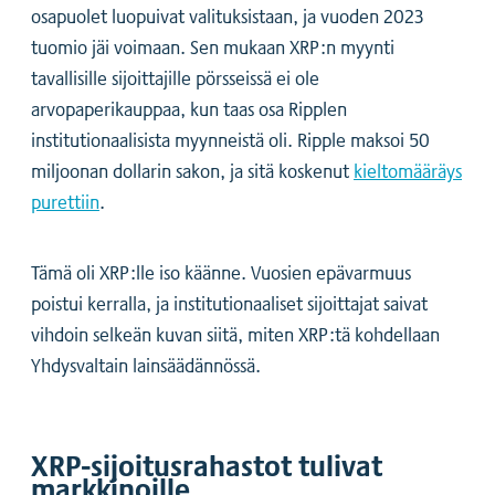
osapuolet luopuivat valituksistaan, ja vuoden 2023
tuomio jäi voimaan. Sen mukaan XRP:n myynti
tavallisille sijoittajille pörsseissä ei ole
arvopaperikauppaa, kun taas osa Ripplen
institutionaalisista myynneistä oli. Ripple maksoi 50
miljoonan dollarin sakon, ja sitä koskenut
kieltomääräys
purettiin
.
Tämä oli XRP:lle iso käänne. Vuosien epävarmuus
poistui kerralla, ja institutionaaliset sijoittajat saivat
vihdoin selkeän kuvan siitä, miten XRP:tä kohdellaan
Yhdysvaltain lainsäädännössä.
XRP-sijoitusrahastot tulivat
markkinoille