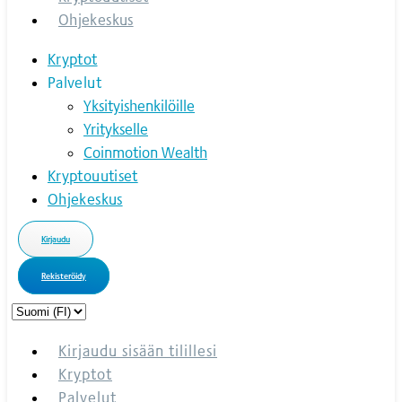
Ohjekeskus
Kryptot
Palvelut
Yksityishenkilöille
Yritykselle
Coinmotion Wealth
Kryptouutiset
Ohjekeskus
Kirjaudu
Rekisteröidy
Choose
a
language
Kirjaudu sisään tilillesi
Kryptot
Palvelut