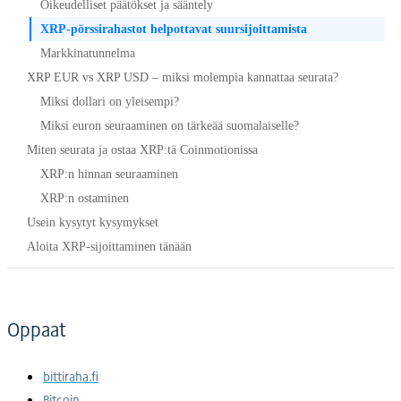
Oikeudelliset päätökset ja sääntely
XRP-pörssirahastot helpottavat suursijoittamista
Markkinatunnelma
XRP EUR vs XRP USD – miksi molempia kannattaa seurata?
Miksi dollari on yleisempi?
Miksi euron seuraaminen on tärkeää suomalaiselle?
Miten seurata ja ostaa XRP:tä Coinmotionissa
XRP:n hinnan seuraaminen
XRP:n ostaminen
Usein kysytyt kysymykset
Aloita XRP-sijoittaminen tänään
Oppaat
bittiraha.fi
Bitcoin