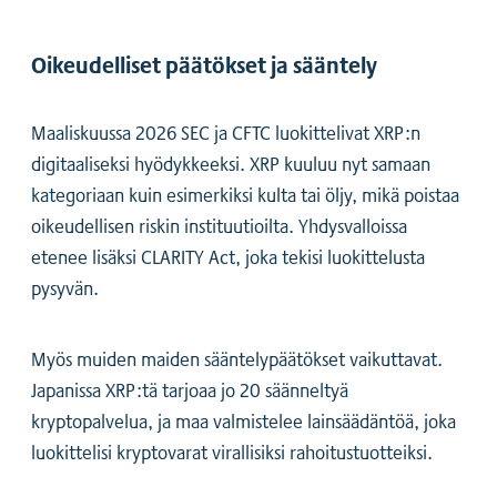
Oikeudelliset päätökset ja sääntely
Maaliskuussa 2026 SEC ja CFTC luokittelivat XRP:n
digitaaliseksi hyödykkeeksi. XRP kuuluu nyt samaan
kategoriaan kuin esimerkiksi kulta tai öljy, mikä poistaa
oikeudellisen riskin instituutioilta. Yhdysvalloissa
etenee lisäksi CLARITY Act, joka tekisi luokittelusta
pysyvän.
Myös muiden maiden sääntelypäätökset vaikuttavat.
Japanissa XRP:tä tarjoaa jo 20 säänneltyä
kryptopalvelua, ja maa valmistelee lainsäädäntöä, joka
luokittelisi kryptovarat virallisiksi rahoitustuotteiksi.