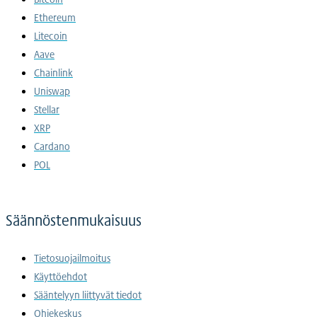
Ethereum
Litecoin
Aave
Chainlink
Uniswap
Stellar
XRP
Cardano
POL
Säännöstenmukaisuus
Tietosuojailmoitus
Käyttöehdot
Sääntelyyn liittyvät tiedot
Ohjekeskus