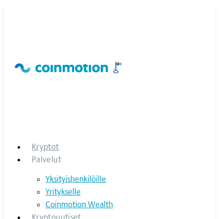
Skip
to
content
Kryptot
Palvelut
Yksityishenkilöille
Yritykselle
Coinmotion Wealth
Kryptouutiset