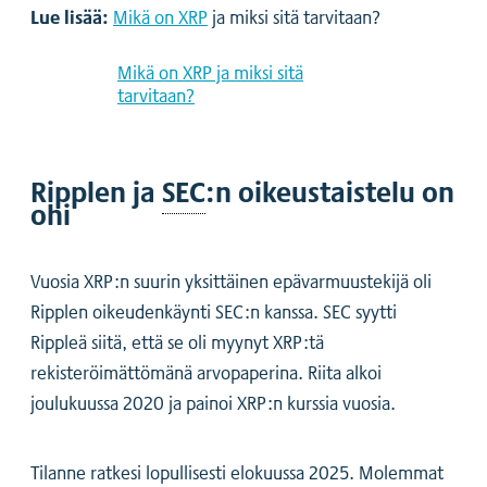
Lue lisää:
Mikä on XRP
ja miksi sitä tarvitaan?
Mikä on XRP ja miksi sitä
tarvitaan?
Ripplen ja
SEC
:n oikeustaistelu on
ohi
Vuosia XRP:n suurin yksittäinen epävarmuustekijä oli
Ripplen oikeudenkäynti SEC:n kanssa. SEC syytti
Rippleä siitä, että se oli myynyt XRP:tä
rekisteröimättömänä arvopaperina. Riita alkoi
joulukuussa 2020 ja painoi XRP:n kurssia vuosia.
Tilanne ratkesi lopullisesti elokuussa 2025. Molemmat