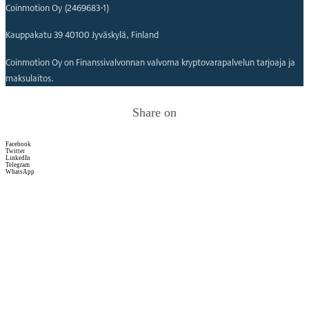
Coinmotion Oy (2469683-1)
Kauppakatu 39 40100 Jyväskylä, Finland
Coinmotion Oy on Finanssivalvonnan valvoma kryptovarapalvelun tarjoaja ja
maksulaitos.
Share on
Facebook
Twitter
LinkedIn
Telegram
WhatsApp