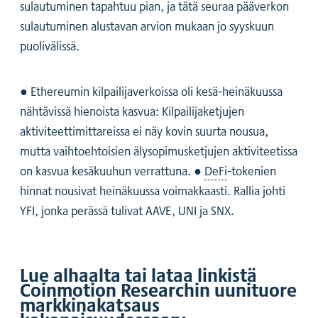
sulautuminen tapahtuu pian, ja tätä seuraa pääverkon
sulautuminen alustavan arvion mukaan jo syyskuun
puolivälissä.
● Ethereumin kilpailijaverkoissa oli kesä-heinäkuussa
nähtävissä hienoista kasvua: Kilpailijaketjujen
aktiviteettimittareissa ei näy kovin suurta nousua,
mutta vaihtoehtoisien älysopimusketjujen aktiviteetissa
on kasvua kesäkuuhun verrattuna. ●
DeFi
-tokenien
hinnat nousivat heinäkuussa voimakkaasti. Rallia johti
YFI, jonka perässä tulivat AAVE, UNI ja SNX.
Lue alhaalta tai lataa linkistä
Coinmotion Researchin uunituore
markkinakatsaus