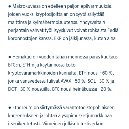
● Makrokuvassa on edelleen paljon epävarmuuksia,
joiden vuoksi kryptosijoittajan on syytä säilyttää
malttinsa ja kylmähermoisuutensa. Yhdysvaltain
perjantain vahvat työllisyysluvut voivat rohkaista Fediä
koronnostojen kanssa. EKP on jälkijunassa, kuten aina
● Heinäkuu oli vuoden tähän mennessä paras kuukausi
BTC:n, ETH:n ja käytännössä koko
kryptovaramarkkinoiden kannalta. ETH nousi ~60 %,
jonka vanavedessä tulivat AVAX ~50 %, SOL ~30 % ja
DOT ~30 % nousuilla. BTC nousi heinäkuussa ~20 %.
●
Ethereum
on siirtymässä varantotodistepohjaiseen
konsensukseen ja johtaa älysopimusketjumarkkinaa
itseoikeutetusti. Viimeinen julkisen testiverkon