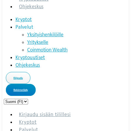
Ohjekeskus
Kryptot
Palvelut
Yksityishenkilöille
Yritykselle
Coinmotion Wealth
Kryptouutiset
Ohjekeskus
Kirjaudu
Rekisteröidy
Choose
a
language
Kirjaudu sisään tilillesi
Kryptot
Palvelut