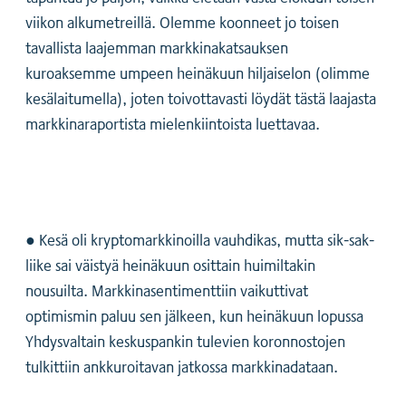
viikon alkumetreillä. Olemme koonneet jo toisen
tavallista laajemman markkinakatsauksen
kuroaksemme umpeen heinäkuun hiljaiselon (olimme
kesälaitumella), joten toivottavasti löydät tästä laajasta
markkinaraportista mielenkiintoista luettavaa.
● Kesä oli kryptomarkkinoilla vauhdikas, mutta sik-sak-
liike sai väistyä heinäkuun osittain huimiltakin
nousuilta. Markkinasentimenttiin vaikuttivat
optimismin paluu sen jälkeen, kun heinäkuun lopussa
Yhdysvaltain keskuspankin tulevien koronnostojen
tulkittiin ankkuroitavan jatkossa markkinadataan.