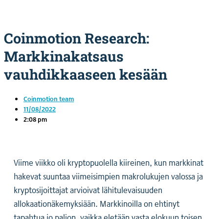
Coinmotion Research:
Markkinakatsaus
vauhdikkaaseen kesään
Coinmotion team
11/08/2022
2:08 pm
Viime viikko oli kryptopuolella kiireinen, kun markkinat
hakevat suuntaa viimeisimpien makrolukujen valossa ja
kryptosijoittajat arvioivat lähitulevaisuuden
allokaationäkemyksiään. Markkinoilla on ehtinyt
tapahtua jo paljon, vaikka eletään vasta elokuun toisen