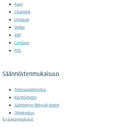
Aave
Chainlink
Uniswap
Stellar
XRP
Cardano
POL
Säännöstenmukaisuus
Tietosuojailmoitus
Käyttöehdot
Sääntelyyn liittyvät tiedot
Ohjekeskus
Evästeasetuksesi