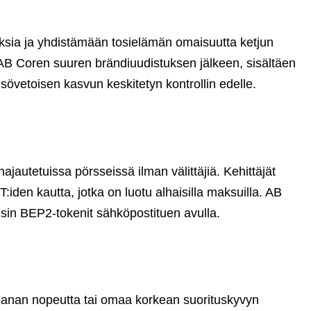
uksia ja yhdistämään tosielämän omaisuutta ketjun
AB Coren suuren brändiuudistuksen jälkeen, sisältäen
övetoisen kasvun keskitetyn kontrollin edelle.
ajautetuissa pörsseissä ilman välittäjiä. Kehittäjät
iden kautta, jotka on luotu alhaisilla maksuilla. AB
aisin BEP2-tokenit sähköpostituen avulla.
Solanan nopeutta tai omaa korkean suorituskyvyn