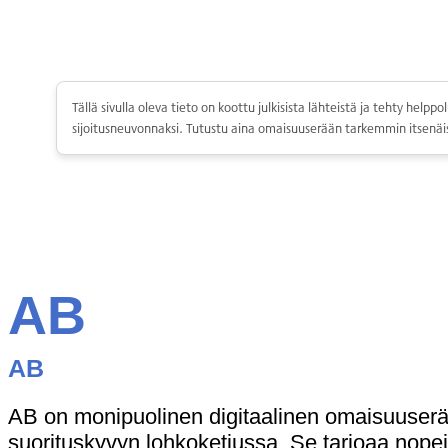
Skip
to
content
Tällä sivulla oleva tieto on koottu julkisista lähteistä ja tehty hel
sijoitusneuvonnaksi. Tutustu aina omaisuuserään tarkemmin itsenäis
Kryptot
AB
Palvelut
Yksityishenkilöille
AB
Yritykselle
Coinmotion Wealth
AB on monipuolinen digitaalinen omaisuuserä,
Kryptouutiset
suorituskyvyn lohkoketjussa. Se tarjoaa nopeit