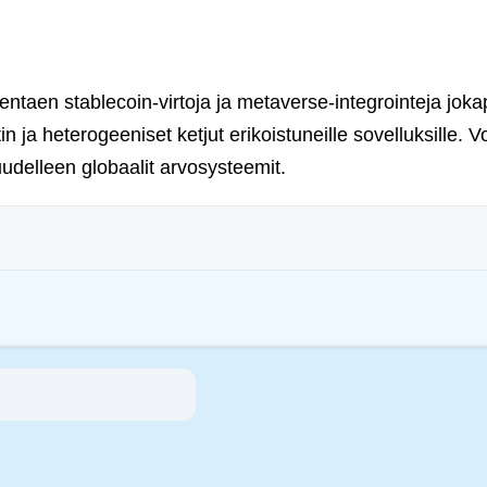
entaen stablecoin-virtoja ja metaverse-integrointeja joka
ja heterogeeniset ketjut erikoistuneille sovelluksille. Vo
uudelleen globaalit arvosysteemit.
apa) pyritään puuttumaan niiden ympäristövaikutuksiin (esim. energiaintensiivi
tävyys- ja yhteiskunnallisia tavoitteita. Nämä säännökset kannustavat noudattama