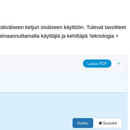
päiväiseen ketjun sisäiseen käyttöön. Tulevat tavoitteet
imaannuttamalla käyttäjiä ja kehittäjiä ‘teknologia +
+
Lataa PDF
nen louhinta), edistämään läpinäkyvyyttä ja varmistamaan eettiset
an standardeja, jotka vähentävät riskejä ja lisäävät luottamusta
Kaikki
Suosikit