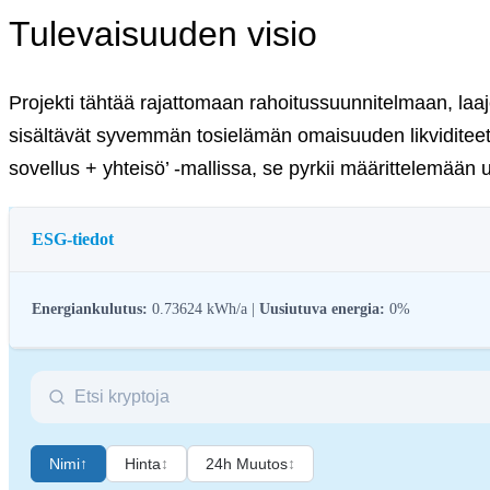
Tulevaisuuden visio
Projekti tähtää rajattomaan rahoitussuunnitelmaan, laaj
sisältävät syvemmän tosielämän omaisuuden likviditeetin 
sovellus + yhteisö’ -mallissa, se pyrkii määrittelemään 
ESG-tiedot
Energiankulutus:
0.73624 kWh/a |
Uusiutuva energia:
0%
Kryptovarojen ESG-sääntelyllä (ympäristö, sosiaalinen vastuu ja hallintot
hallintokäytännöt, jotta kryptoteollisuus saadaan vastaamaan laajempia kes
digitaalisiin varoihin.
Nimi
↑
Hinta
↕
24h Muutos
↕