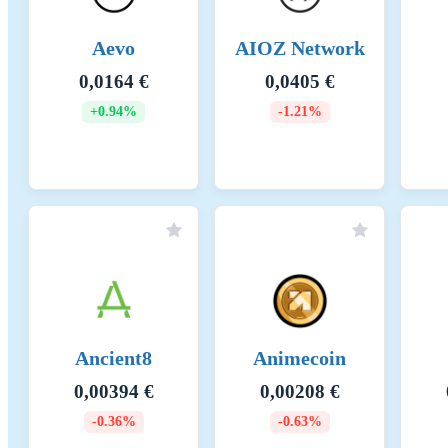
eff
fas
rap
Aevo
AIOZ Network
col
0,0164 €
0,0405 €
net
Thi
+0.94%
-1.21%
whi
pai
tra
Kannustinmekanismit ja sovellettavat palkkiot
Bin
fro
in 
amo
val
inc
rew
Ancient8
Animecoin
val
act
0,00394 €
0,00208 €
Eco
-0.36%
-0.63%
the
up 