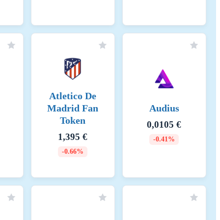
kchain networks. These fees are paid in BNB and are essential for
re: Transaction fees can vary based on network congestion and the
tly lower than those on the Ethereum mainnet. 6. Block Rewards:
es. These rewards are distributed to validators for their role in
rability Costs: BSC supports cross-chain compatibility, allowing assets
n operations incur minimal fees, facilitating seamless asset transfers
n Costs: Deploying and interacting with smart contracts on BSC
e also paid in BNB and are designed to be cost-effective, encouraging
Atletico De
Madrid Fan
Audius
Token
0,0105 €
1,395 €
-0.41%
-0.66%
o determine the energy consumption of a token, the energy
ergy consumption of the token, a fraction of the energy consumption of
of the crypto-asset within the network. When calculating the energy
s used - if available - to determine all implementations of the asset