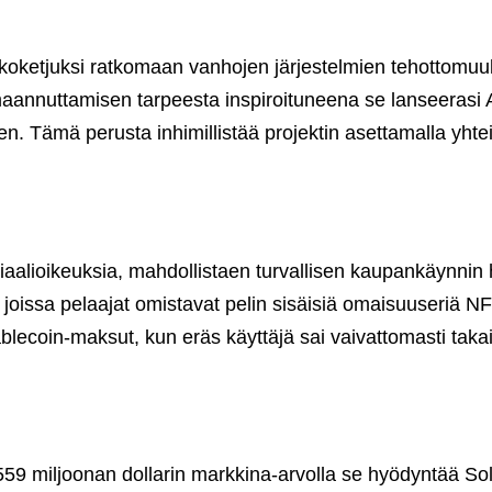
ohkoketjuksi ratkomaan vanhojen järjestelmien tehottomu
maannuttamisen tarpeesta inspiroituneena se lanseerasi 
 Tämä perusta inhimillistää projektin asettamalla yhteis
riaalioikeuksia, mahdollistaen turvallisen kaupankäynnin h
oissa pelaajat omistavat pelin sisäisiä omaisuuseriä NFT:
tablecoin-maksut, kun eräs käyttäjä sai vaivattomasti tak
n 559 miljoonan dollarin markkina-arvolla se hyödyntää 