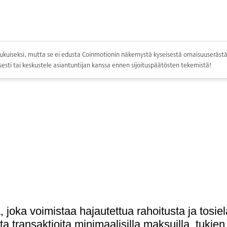
ppolukuiseksi, mutta se ei edusta Coinmotionin näkemystä kyseisestä omaisuuserästä.
esti tai keskustele asiantuntijan kanssa ennen sijoituspäätösten tekemistä!
 joka voimistaa hajautettua rahoitusta ja tos
a transaktioita minimaalisilla maksuilla, tukie