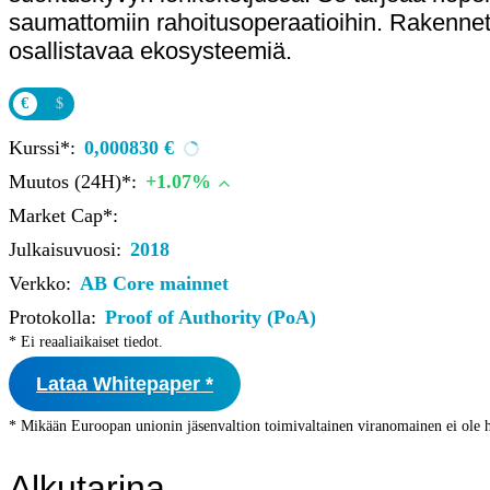
Ohjekeskus
saumattomiin rahoitusoperaatioihin. Rakennett
osallistavaa ekosysteemiä.
Kryptot
Palvelut
€
$
Yksityishenkilöille
Yritykselle
Kurssi*:
0,000830 €
Coinmotion Wealth
Muutos (24H)*:
+1.07%
Kryptouutiset
Market Cap*:
Ohjekeskus
Julkaisuvuosi:
2018
Kirjaudu
Verkko:
AB Core mainnet
Protokolla:
Proof of Authority (PoA)
Rekisteröidy
* Ei reaaliaikaiset tiedot.
Choose
Lataa Whitepaper *
a
language
Kirjaudu sisään tilillesi
* Mikään Euroopan unionin jäsenvaltion toimivaltainen viranomainen ei ole h
Kryptot
Palvelut
Alkutarina