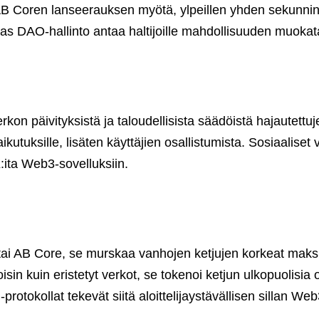
n’ AB Coren lanseerauksen myötä, ylpeillen yhden sekunnin
taas DAO-hallinto antaa haltijoille mahdollisuuden muokata
rkon päivityksistä ja taloudellisista säädöistä hajautettu
tuksille, lisäten käyttäjien osallistumista. Sosiaaliset vi
K:ita Web3-sovelluksiin.
tai AB Core, se murskaa vanhojen ketjujen korkeat maksu
in kuin eristetyt verkot, se tokenoi ketjun ulkopuolisia o
in-protokollat tekevät siitä aloittelijaystävällisen sillan 