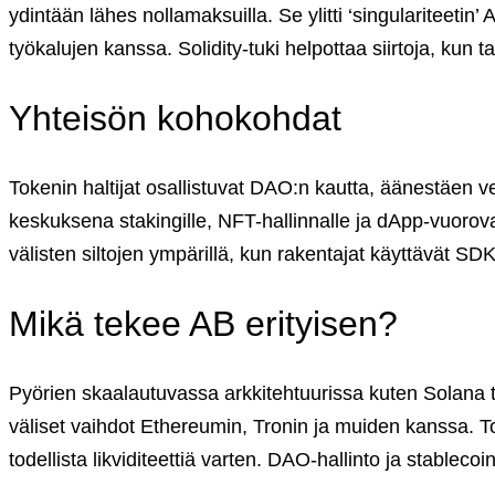
English (US)
ydintään lähes nollamaksuilla. Se ylitti ‘singulariteeti
Suomi (FI)
työkalujen kanssa. Solidity-tuki helpottaa siirtoja, kun 
Svenska (SV)
Yhteisön kohokohdat
Tokenin haltijat osallistuvat DAO:n kautta, äänestäen ve
keskuksena stakingille, NFT-hallinnalle ja dApp-vuorovaiku
välisten siltojen ympärillä, kun rakentajat käyttävät SD
Mikä tekee AB erityisen?
Pyörien skaalautuvassa arkkitehtuurissa kuten Solana 
väliset vaihdot Ethereumin, Tronin ja muiden kanssa. Tois
todellista likviditeettiä varten. DAO-hallinto ja stableco