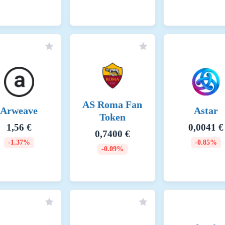
s: Low Fees: BSC is known for its low transaction fees compared to other bloc
ntaining network operations and compensating validators. Dynamic Fee Structu
plexity of the transactions. However, BSC ensures that fees remain significan
entivizing Validators: Validators earn block rewards in addition to transaction fe
ntaining the network and processing transactions. 7. Cross-Chain Fees: Interope
be transferred between Binance Chain and Binance Smart Chain. These cross-chai
 improving user experience. 8. Smart Contract Fees: Deployment and Executio
olves paying fees based on the computational resources required. These fees ar
elopers to build on the BSC platform.
AS Roma Fan
Arweave
Astar
Token
25-07-27
1,56 €
0,0041 €
0,7400 €
26-07-27
-1.37%
-0.85%
-0.09%
73624 (kWh/a)
 energy consumption of this asset is aggregated across multiple components: T
sumption of the network(s) binance_smart_chain is calculated first. For the en
 network is attributed to the token, which is determined based on the activity 
sumption, the Functionally Fungible Group Digital Token Identifier (FFG DTI) i