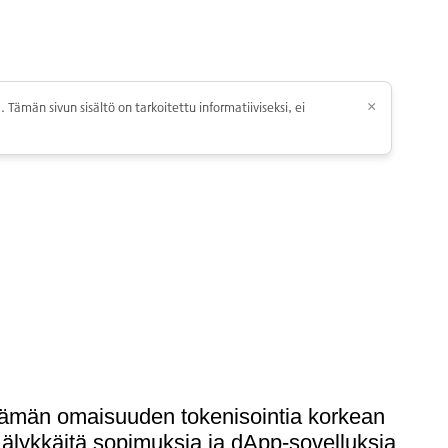
 Tämän sivun sisältö on tarkoitettu informatiiviseksi, ei
×
ielämän omaisuuden tokenisointia korkean
n älykkäitä sopimuksia ja dApp-sovelluksia