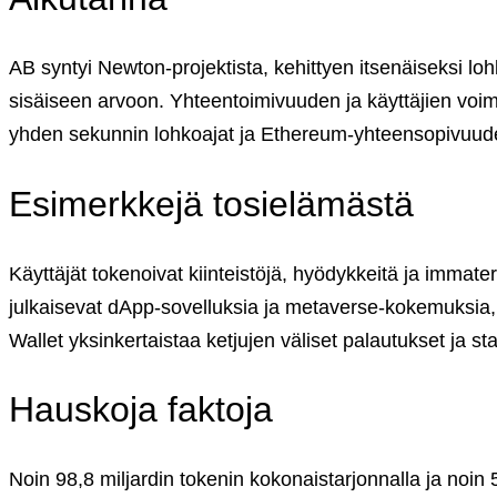
Yksityisille
Coinmotion Wealth ★
AB syntyi Newton-projektista, kehittyen itsenäiseksi l
Kryptouutiset
Ohjekeskus
sisäiseen arvoon. Yhteentoimivuuden ja käyttäjien voi
Suomi (FI)
yhden sekunnin lohkoajat ja Ethereum-yhteensopivuuden.
English (US)
Suomi (FI)
Esimerkkejä tosielämästä
Svenska (SV)
Kirjaudu sisään tilillesi
Käyttäjät tokenoivat kiinteistöjä, hyödykkeitä ja immate
Kryptot
julkaisevat dApp-sovelluksia ja metaverse-kokemuksia, j
Palvelut
Wallet yksinkertaistaa ketjujen väliset palautukset ja s
Yksityisille
Coinmotion Wealth ★
Hauskoja faktoja
Kryptouutiset
Ohjekeskus
Suomi (FI)
Noin 98,8 miljardin tokenin kokonaistarjonnalla ja noi