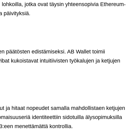
 lohkoilla, jotka ovat täysin yhteensopivia Ethereum-
 päivityksiä.
jen päätösten edistämiseksi. AB Wallet toimii
bat kukoistavat intuitiivisten työkalujen ja ketjujen
t ja hitaat nopeudet samalla mahdollistaen ketjujen
maisuuseriä identiteettiin sidotuilla älysopimuksilla
Web3:een menettämättä kontrollia.