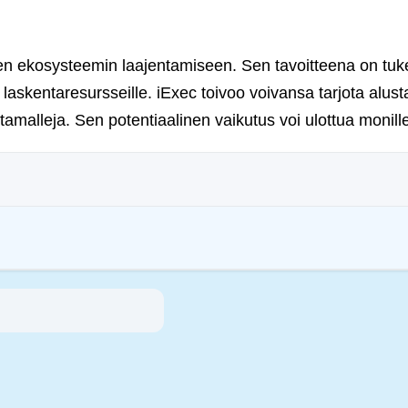
een ekosysteemin laajentamiseen. Sen tavoitteena on tuk
 laskentaresursseille. iExec toivoo voivansa tarjota alus
tamalleja. Sen potentiaalinen vaikutus voi ulottua monille
apa) pyritään puuttumaan niiden ympäristövaikutuksiin (esim. energiaintensiivi
tävyys- ja yhteiskunnallisia tavoitteita. Nämä säännökset kannustavat noudattama
inmotion Ltd