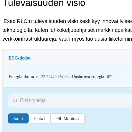
Tulevaisuuden visio
iExec RLC:n tulevaisuuden visio keskittyy innovatiivis
teknologioita, kuten lohkoketjupohjaiset markkinapaikat
verkkoinfrastruktuureja, vaan myös luo uusia liiketoimin
ESG-tiedot
Energiankulutus:
22.22440 kWh/a |
Uusiutuva energia:
0%
Kryptovarojen ESG-sääntelyllä (ympäristö, sosiaalinen vastuu ja hallintot
hallintokäytännöt, jotta kryptoteollisuus saadaan vastaamaan laajempia kes
digitaalisiin varoihin.
Nimi
↑
Hinta
↕
24h Muutos
↕
Nimi
Co