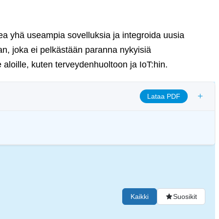
ea yhä useampia sovelluksia ja integroida uusia
tan, joka ei pelkästään paranna nykyisiä
 aloille, kuten terveydenhuoltoon ja IoT:hin.
+
Lataa PDF
nen louhinta), edistämään läpinäkyvyyttä ja varmistamaan eettiset
an standardeja, jotka vähentävät riskejä ja lisäävät luottamusta
Kaikki
Suosikit