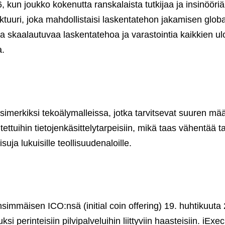
un joukko kokenutta ranskalaista tutkijaa ja insinööriä p
ktuuri, joka mahdollistaisi laskentatehon jakamisen globaa
ta skaalautuvaa laskentatehoa ja varastointia kaikkien ul
a.
erkiksi tekoälymalleissa, jotka tarvitsevat suuren määrä
tuihin tietojenkäsittelytarpeisiin, mikä taas vähentää tarv
suja lukuisille teollisuudenaloille.
ensimmäisen ICO:nsä (initial coin offering) 19. huhtikuuta
suksi perinteisiin pilvipalveluihin liittyviin haasteisiin.