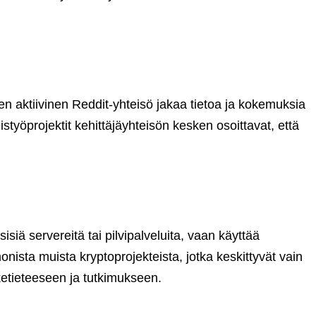
en aktiivinen Reddit-yhteisö jakaa tietoa ja kokemuksia
eistyöprojektit kehittäjäyhteisön kesken osoittavat, että
siä servereitä tai pilvipalveluita, vaan käyttää
sta muista kryptoprojekteista, jotka keskittyvät vain
ketieteeseen ja tutkimukseen.