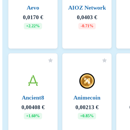
Raportointikauden loppu
20
Aevo
AIOZ Network
0,0170 €
0,0403 €
Energiankulutus
22
+2.22%
-0.71%
Energiankulutuksen resurssit ja menetelmät
The
con
net
con
in 
and
ass
hig
Uusiutuvan energian kulutus
0
Ancient8
Animecoin
Energiaintensiteetti
0 
0,00408 €
0,00213 €
Scope 1 DLT KHK-päästöt - Hallinnoidut
0 
+1.60%
+0.85%
Scope 2 DLT KHK-päästöt - Ostetut
0 