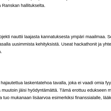
a Ranskan hallitukselta.
ojekti nauttii laajasta kannatuksesta ympäri maailmaa. S
n tasalla uusimmista kehityksistä. Useat hackathonit ja yht
.
ajautettua laskentatehoa tavalla, joka ei vaadi omia fyysi
muutoin jäisi hyödyntämättä. Tämä erottuu edukseen moni
a tuo mukanaan lisäarvoa esimerkiksi finanssialalle, lää