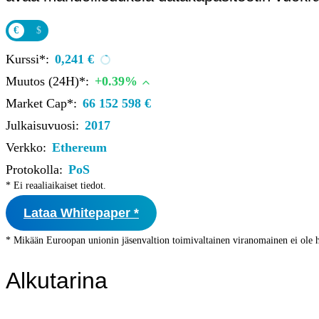
Ohjekeskus
€
$
Kryptot
Palvelut
Kurssi*:
0,241 €
Yksityishenkilöille
Muutos (24H)*:
+0.39%
Yritykselle
Market Cap*:
66 152 598 €
Coinmotion Wealth
Julkaisuvuosi:
Kryptouutiset
2017
Ohjekeskus
Verkko:
Ethereum
Protokolla:
PoS
Kirjaudu
* Ei reaaliaikaiset tiedot.
Rekisteröidy
Lataa Whitepaper *
Choose
* Mikään Euroopan unionin jäsenvaltion toimivaltainen viranomainen ei ole h
a
language
Kirjaudu sisään tilillesi
Alkutarina
Kryptot
Palvelut