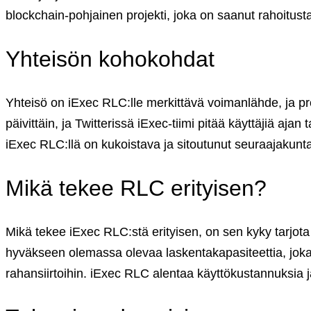
English (US)
blockchain-pohjainen projekti, joka on saanut rahoitust
Suomi (FI)
Svenska (SV)
Yhteisön kohokohdat
Yhteisö on iExec RLC:lle merkittävä voimanlähde, ja pr
päivittäin, ja Twitterissä iExec-tiimi pitää käyttäjiä aja
iExec RLC:llä on kukoistava ja sitoutunut seuraajakunta
Mikä tekee RLC erityisen?
Mikä tekee iExec RLC:stä erityisen, on sen kyky tarjota h
hyväkseen olemassa olevaa laskentakapasiteettia, joka 
rahansiirtoihin. iExec RLC alentaa käyttökustannuksia j