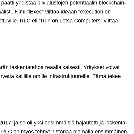
äätti yhdistää pilvialustojen potentiaalin blockchain-
listi. Nimi “iExec” viittaa ideaan “execution on
ottuville. RLC eli “Run on Lotsa Computers” viittaa
n laskentatehoa reaaliaikaisesti. Yritykset voivat
etta kalliille omille infrastruktuureille. Tämä tekee
 2017, ja se oli yksi ensimmäisiä hajautettuja laskenta-
 iExec RLC on myös tehnyt historiaa olemalla ensimmäinen