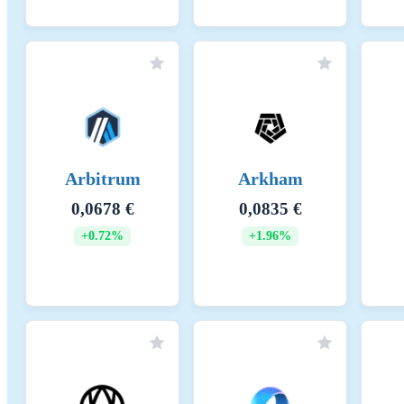
KHK-intensiteetti
0 
Keskeiset energialähteet ja menetelmät
Keskeiset KHK-lähteet ja menetelmät
Arbitrum
Arkham
0,0678 €
0,0835 €
+0.72%
+1.96%