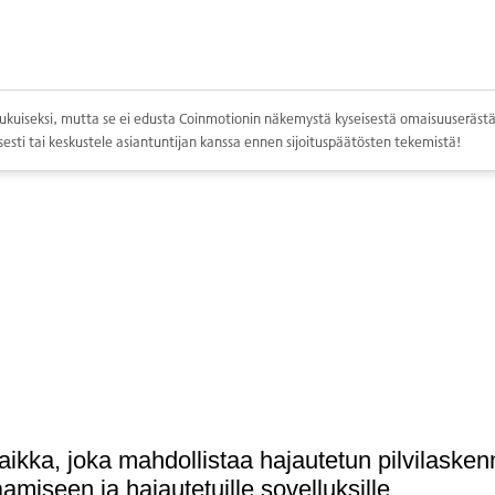
ppolukuiseksi, mutta se ei edusta Coinmotionin näkemystä kyseisestä omaisuuserästä.
esti tai keskustele asiantuntijan kanssa ennen sijoituspäätösten tekemistä!
ikka, joka mahdollistaa hajautetun pilvilaske
miseen ja hajautetuille sovelluksille.