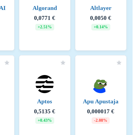
AI
Algorand
Altlayer
0,0771 €
0,0050 €
+2.51%
+0.14%
o determine the energy consumption of a token, the energy
ption of the token, a fraction of the energy consumption of the
he crypto-asset within the network. When calculating the energy
s used - if available - to determine all implementations of the asset
 Identifier Foundation. The information regarding the hardware used
ied with best effort using empirical data. In general, participants are
ke assumptions on the conservative side when in doubt, i.e. making
Aptos
Apu Apustaja
0,5135 €
0,000017 €
+0.43%
-2.08%