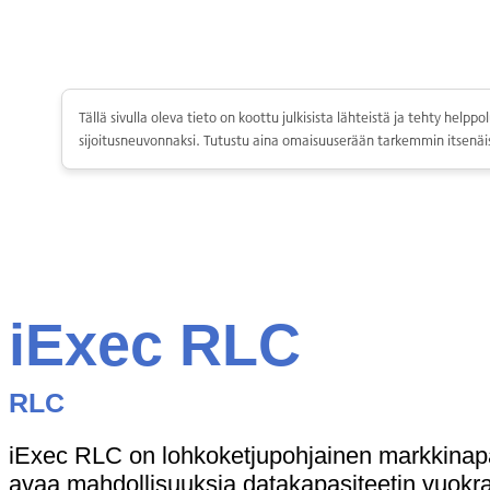
Skip
to
content
Tällä sivulla oleva tieto on koottu julkisista lähteistä ja tehty hel
sijoitusneuvonnaksi. Tutustu aina omaisuuserään tarkemmin itsenäis
Kryptot
iExec RLC
Palvelut
Yksityishenkilöille
RLC
Yritykselle
Coinmotion Wealth
iExec RLC on lohkoketjupohjainen markkinapa
Kryptouutiset
avaa mahdollisuuksia datakapasiteetin vuokraa