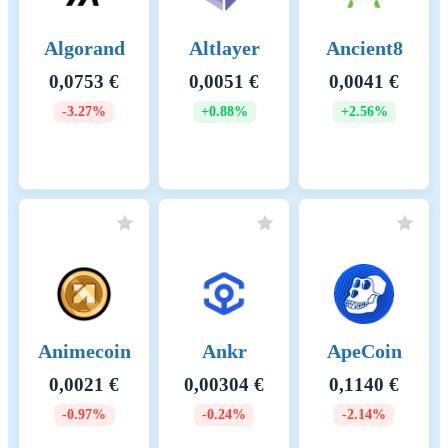
smart contracts use a gas fee
model similar to Ethereum’s.
Algorand
Altlayer
Ancient8
Gas fees are required for
executing computational
0,0753 €
0,0051 €
0,0041 €
steps, calculated based on
-3.27%
+0.88%
+2.56%
resource consumption like
storage and processing
complexity. Applicable Fees:
1. Smart Contract Fees: Gas
Model for Contracts: Smart
contracts on IOTA incur gas
fees, aligning with the
resource requirements of each
operation to ensure efficient
network utilization.
Raportointikauden alku
2025-07-27
Animecoin
Ankr
ApeCoin
0,0021 €
0,00304 €
0,1140 €
Raportointikauden loppu
2026-07-27
-0.97%
-0.24%
-2.14%
Energiankulutus
65700.00000 (kWh/a)