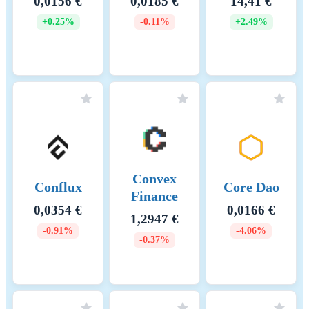
0,0156 €
0,0185 €
14,41 €
+0.25%
-0.11%
+2.49%
Convex
Conflux
Core Dao
Finance
0,0354 €
0,0166 €
1,2947 €
-0.91%
-4.06%
-0.37%