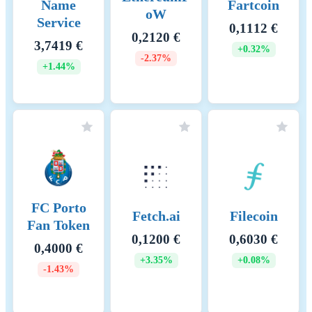
Name
Fartcoin
oW
Service
0,1112 €
0,2120 €
3,7419 €
+0.32%
-2.37%
+1.44%
FC Porto
Fetch.ai
Filecoin
Fan Token
0,1200 €
0,6030 €
0,4000 €
+3.35%
+0.08%
-1.43%