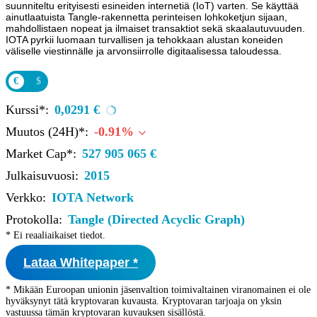
suunniteltu erityisesti esineiden internetiä (IoT) varten. Se käyttää
ainutlaatuista Tangle-rakennetta perinteisen lohkoketjun sijaan,
mahdollistaen nopeat ja ilmaiset transaktiot sekä skaalautuvuuden.
IOTA pyrkii luomaan turvallisen ja tehokkaan alustan koneiden
väliselle viestinnälle ja arvonsiirrolle digitaalisessa taloudessa.
€
$
Kurssi*:
0,0291 €
Muutos (24H)*:
-0.91%
Market Cap*:
527 905 065 €
Julkaisuvuosi:
2015
Verkko:
IOTA Network
Protokolla:
Tangle (Directed Acyclic Graph)
* Ei reaaliaikaiset tiedot.
Lataa Whitepaper *
* Mikään Euroopan unionin jäsenvaltion toimivaltainen viranomainen ei ole
hyväksynyt tätä kryptovaran kuvausta. Kryptovaran tarjoaja on yksin
vastuussa tämän kryptovaran kuvauksen sisällöstä.