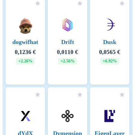
dogwifhat
Drift
Dusk
0,1236 €
0,0110 €
0,0565 €
+2.26%
+2.56%
+6.92%
dYdX
Dymension
EigenLayer