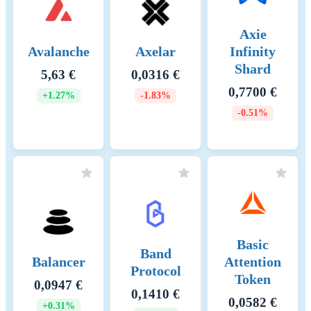
Keskeiset KHK-lähteet ja
menetelmät
Axie
Avalanche
Axelar
Infinity
Shard
5,63 €
0,0316 €
0,7700 €
+1.27%
-1.83%
-0.51%
Basic
Band
Balancer
Attention
Protocol
Token
0,0947 €
0,1410 €
0,0582 €
+0.31%