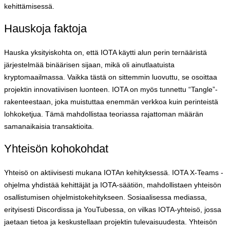
kehittämisessä.
Hauskoja faktoja
Hauska yksityiskohta on, että IOTA käytti alun perin ternääristä
järjestelmää binäärisen sijaan, mikä oli ainutlaatuista
kryptomaailmassa. Vaikka tästä on sittemmin luovuttu, se osoittaa
projektin innovatiivisen luonteen. IOTA on myös tunnettu “Tangle”-
rakenteestaan, joka muistuttaa enemmän verkkoa kuin perinteistä
lohkoketjua. Tämä mahdollistaa teoriassa rajattoman määrän
samanaikaisia transaktioita.
Yhteisön kohokohdat
Yhteisö on aktiivisesti mukana IOTAn kehityksessä. IOTA X-Teams -
ohjelma yhdistää kehittäjät ja IOTA-säätiön, mahdollistaen yhteisön
osallistumisen ohjelmistokehitykseen. Sosiaalisessa mediassa,
erityisesti Discordissa ja YouTubessa, on vilkas IOTA-yhteisö, jossa
jaetaan tietoa ja keskustellaan projektin tulevaisuudesta. Yhteisön