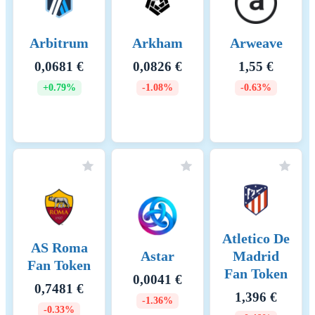
laboratories. When
calculating the energy
Arbitrum
Arkham
Arweave
consumption, we used - if
available - the Functionally
0,0681 €
0,0826 €
1,55 €
Fungible Group Digital
Token Identifier (FFG DTI)
+0.79%
-1.08%
-0.63%
to determine all
implementations of the asset
of question in scope and we
update the mappings regulary,
based on data of the Digital
Token Identifier Foundation.
The information regarding
the hardware used and the
number of participants in the
network is based on
Atletico De
AS Roma
assumptions that are verified
Astar
Madrid
Fan Token
with best effort using
Fan Token
empirical data. In general,
0,0041 €
0,7481 €
participants are assumed to be
1,396 €
-1.36%
largely economically rational.
-0.33%