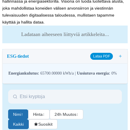
hallinnassa ja energiasektorilla. Visiona on luoda luotettava alusta,
joka mahdollistaa koneiden välisen arvonsiirron ja viestinnän
tulevaisuuden digitaalisessa taloudessa, mullistaen tapamme
käyttää ja hallita dataa.
Ladataan aiheeseen liittyviä artikkeleita...
+
ESG-tiedot
Lataa PDF
Energiankulutus:
65700.00000 kWh/a |
Uusiutuva energia:
0%
Kryptovarojen ESG-sääntelyllä (ympäristö, sosiaalinen vastuu ja
hallintotapa) pyritään puuttumaan niiden ympäristövaikutuksiin
(esim. energiaintensiivinen louhinta), edistämään läpinäkyvyyttä ja
Nimi
↑
Hinta
↕
24h Muutos
↕
varmistamaan eettiset hallintokäytännöt, jotta kryptoteollisuus
saadaan vastaamaan laajempia kestävyys- ja yhteiskunnallisia
Kaikki
Suosikit
tavoitteita. Nämä säännökset kannustavat noudattamaan standardeja,