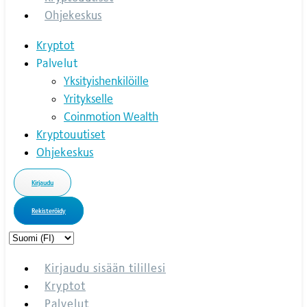
Ohjekeskus
Kryptot
Palvelut
Yksityishenkilöille
Yritykselle
Coinmotion Wealth
Kryptouutiset
Ohjekeskus
Kirjaudu
Rekisteröidy
Choose
a
language
Kirjaudu sisään tilillesi
Kryptot
Palvelut