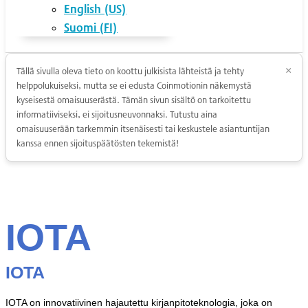
English (US)
Suomi (FI)
Tällä sivulla oleva tieto on koottu julkisista lähteistä ja tehty
×
helppolukuiseksi, mutta se ei edusta Coinmotionin näkemystä
kyseisestä omaisuuserästä. Tämän sivun sisältö on tarkoitettu
informatiiviseksi, ei sijoitusneuvonnaksi. Tutustu aina
omaisuuserään tarkemmin itsenäisesti tai keskustele asiantuntijan
kanssa ennen sijoituspäätösten tekemistä!
IOTA
IOTA
IOTA on innovatiivinen hajautettu kirjanpitoteknologia, joka on