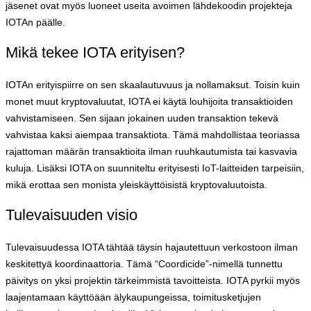
jäsenet ovat myös luoneet useita avoimen lähdekoodin projekteja
IOTAn päälle.
Mikä tekee IOTA erityisen?
IOTAn erityispiirre on sen skaalautuvuus ja nollamaksut. Toisin kuin
monet muut kryptovaluutat, IOTA ei käytä louhijoita transaktioiden
vahvistamiseen. Sen sijaan jokainen uuden transaktion tekevä
vahvistaa kaksi aiempaa transaktiota. Tämä mahdollistaa teoriassa
rajattoman määrän transaktioita ilman ruuhkautumista tai kasvavia
kuluja. Lisäksi IOTA on suunniteltu erityisesti IoT-laitteiden tarpeisiin,
mikä erottaa sen monista yleiskäyttöisistä kryptovaluutoista.
Tulevaisuuden visio
Tulevaisuudessa IOTA tähtää täysin hajautettuun verkostoon ilman
keskitettyä koordinaattoria. Tämä “Coordicide”-nimellä tunnettu
päivitys on yksi projektin tärkeimmistä tavoitteista. IOTA pyrkii myös
laajentamaan käyttöään älykaupungeissa, toimitusketjujen