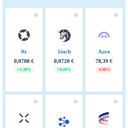
jotka vähentävät riskejä ja lisäävät luottamusta digitaalisiin varoihin.
Nimi
Coinmotion Ltd
Oikeushenkilötunnus
2135881-0
Kryptovaran nimi
IOTA
0x
1inch
Aave
Konsensusmekanismi
IOTA employs a unique
0,0708 €
0,0720 €
78,39 €
consensus model based on a
Directed Acyclic Graph
+1.20%
+0.29%
-0.08%
(DAG) known as the Tangle,
which removes the need for
traditional blockchain mining
and centralized validators. In
this system, every transaction
contributes directly to
network consensus. Core
Components: 1. Tangle (DAG
Structure): Transaction