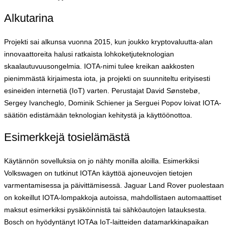
Alkutarina
Projekti sai alkunsa vuonna 2015, kun joukko kryptovaluutta-alan
innovaattoreita halusi ratkaista lohkoketjuteknologian
skaalautuvuusongelmia. IOTA-nimi tulee kreikan aakkosten
pienimmästä kirjaimesta iota, ja projekti on suunniteltu erityisesti
esineiden internetiä (IoT) varten. Perustajat David Sønstebø,
Sergey Ivancheglo, Dominik Schiener ja Serguei Popov loivat IOTA-
säätiön edistämään teknologian kehitystä ja käyttöönottoa.
Esimerkkejä tosielämästä
Käytännön sovelluksia on jo nähty monilla aloilla. Esimerkiksi
Volkswagen on tutkinut IOTAn käyttöä ajoneuvojen tietojen
varmentamisessa ja päivittämisessä. Jaguar Land Rover puolestaan
on kokeillut IOTA-lompakkoja autoissa, mahdollistaen automaattiset
maksut esimerkiksi pysäköinnistä tai sähköautojen latauksesta.
Bosch on hyödyntänyt IOTAa IoT-laitteiden datamarkkinapaikan