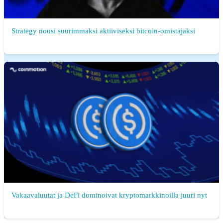
Strategy nousi suurimmaksi aktiiviseksi bitcoin-omistajaksi
Vakaavaluutat ja DeFi dominoivat kryptomarkkinoilla juuri nyt