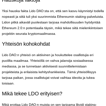
Yksi hauska fakta Lido DAO:sta on, että sen kasvu käynnistyi todella
nopeasti ja siitä tuli yksi suurimmista Ethereumin staking-palveluista.
Lidon pitkä aikaväli puolestaan tarjoaa mahdollisuuden hyödyntää
Ethereum 2.0:n potentiaalia täysin, mikä tekee siitä mielenkiintoisen
projektin seurata kryptomaailmassa.
Yhteisön kohokohdat
Lido DAO:n yhteisö on aktiivinen ja houkuttelee osallistujia eri
puolilta maailmaa. Yhteisöllä on vahva jalansija sosiaalisessa
mediassa, ja se tunnetaan aktiviisesti suunnittelemistaan
projekteista ja erilaisista kehityshankkeista. Tämä yhteisöllisyys
tarjoaa paikan, jossa osallistujat voivat vaihtaa ideoita ja tukea
toisiaan.
Mikä tekee LDO erityisen?
Mikä erottaa Lido DAO:n muista on sen tarjoama likvidi staking-