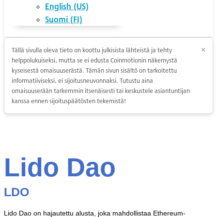
English (US)
Suomi (FI)
Tällä sivulla oleva tieto on koottu julkisista lähteistä ja tehty
×
helppolukuiseksi, mutta se ei edusta Coinmotionin näkemystä
kyseisestä omaisuuserästä. Tämän sivun sisältö on tarkoitettu
informatiiviseksi, ei sijoitusneuvonnaksi. Tutustu aina
omaisuuserään tarkemmin itsenäisesti tai keskustele asiantuntijan
kanssa ennen sijoituspäätösten tekemistä!
Lido Dao
LDO
Lido Dao on hajautettu alusta, joka mahdollistaa Ethereum-