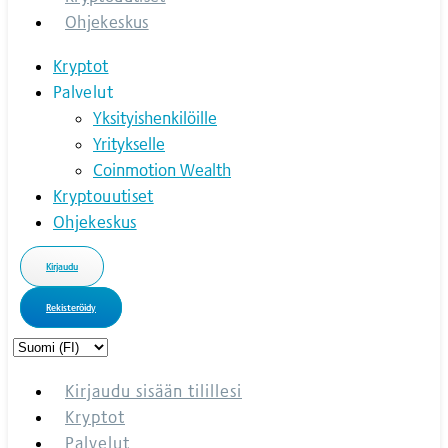
Ohjekeskus
Kryptot
Palvelut
Yksityishenkilöille
Yritykselle
Coinmotion Wealth
Kryptouutiset
Ohjekeskus
Kirjaudu
Rekisteröidy
Choose
a
language
Kirjaudu sisään tilillesi
Kryptot
Palvelut