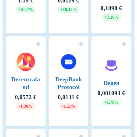
1,19 €
0,0129 €
0,1898 €
+2.34%
+16.45%
+7.16%
Decentrala
DeepBook
Degen
nd
Protocol
0,001093 €
0,0572 €
0,0131 €
+1.79%
-1.36%
-1.11%