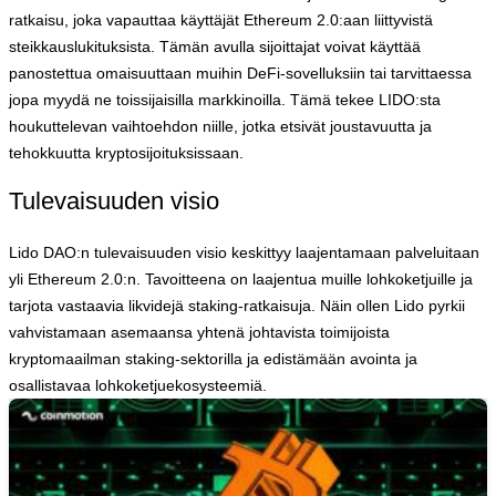
ratkaisu, joka vapauttaa käyttäjät Ethereum 2.0:aan liittyvistä
steikkauslukituksista. Tämän avulla sijoittajat voivat käyttää
panostettua omaisuuttaan muihin DeFi-sovelluksiin tai tarvittaessa
jopa myydä ne toissijaisilla markkinoilla. Tämä tekee LIDO:sta
houkuttelevan vaihtoehdon niille, jotka etsivät joustavuutta ja
tehokkuutta kryptosijoituksissaan.
Tulevaisuuden visio
Lido DAO:n tulevaisuuden visio keskittyy laajentamaan palveluitaan
yli Ethereum 2.0:n. Tavoitteena on laajentua muille lohkoketjuille ja
tarjota vastaavia likvidejä staking-ratkaisuja. Näin ollen Lido pyrkii
vahvistamaan asemaansa yhtenä johtavista toimijoista
kryptomaailman staking-sektorilla ja edistämään avointa ja
osallistavaa lohkoketjuekosysteemiä.