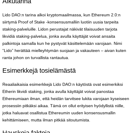
Alkutarina
Lido DAO:n tarina alkoi kryptomaailmassa, kun Ethereum 2.0:n
siirtymä Proof of Stake -konsensusmalliin luotiin uusia tarpeita
staking-palveluille. Lidon perustajat näkivät tilaisuuden tarjota
likvidiä staking-palvelua, jonka avulla käyttäjät voivat ansaita
palkintoja samalla kun he pystyvät käsittelemään varojaan. Nimi
“Lido” herättää mielleyhtymän suojaan ja vakauteen – aivan kuten
ranta johon on turvallista rantautua.
Esimerkkejä tosielämästä
Reaaliaikaisia esimerkkejä Lido DAO:n käytöstä ovat esimerkiksi
Etherin likvidi staking, jonka avulla käyttäjät voivat panostaa
Ethereumiaan ilman, että heidän tarvitsee lukita varojaan kyseiseen
prosessiin pitkäksi aikaa. Tämä on ollut erityisen hyödyllistä niille,
jotka haluavat osallistua Ethereumin uuden konsensusmallin
kehittämiseen, mutta ilman pitkää sitoutumista.
Hauskoja faktoja