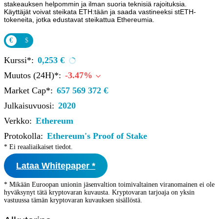
stakeauksen helpommin ja ilman suoria teknisiä rajoituksia.
Käyttäjät voivat steikata ETH:tään ja saada vastineeksi stETH-
tokeneita, jotka edustavat steikattua Ethereumia.
€
$
Kurssi*:
0,253 €
Muutos (24H)*:
-3.47%
Market Cap*:
657 569 372 €
Julkaisuvuosi:
2020
Verkko:
Ethereum
Protokolla:
Ethereum's Proof of Stake
* Ei reaaliaikaiset tiedot.
Lataa Whitepaper *
* Mikään Euroopan unionin jäsenvaltion toimivaltainen viranomainen ei ole
hyväksynyt tätä kryptovaran kuvausta. Kryptovaran tarjoaja on yksin
vastuussa tämän kryptovaran kuvauksen sisällöstä.