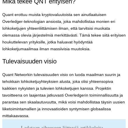
Mikä tekee QNT erityisen?
Quant erottuu muista kryptovaluutoista sen ainutlaatuisen
Overledger-teknologian ansiosta, joka mahdollistaa monien eri
lohkoketjujen yhteenliittämisen ilman, että tarvitsisi muokata
olemassa olevia järjestelmiä merkittävästi. Tämä tekee siitä erityisen
houkuttelevan yrityksille, jotka haluavat hyödyntää
lohkoketjumaailmaa ilman massiivisia muutoksia.
Tulevaisuuden visio
Quant Networkin tulevaisuuden visio on luoda maailman suurin ja
tehokkain lohkoketjuyhteyksien alusta, joka olisi yhteensopiva
kaikkien nykyisten ja tulevien lohkoketjujen kanssa. Projektin
tavoitteena on laajentaa jatkuvasti Overledgerin toiminnallisuutta ja
parantaa sen skaalautuvuutta, mikä voisi mahdollistaa täysin uusien
liiketoimintamallien ja innovaatioiden syntymisen globaalissa
mittakaavassa.
Ladataan aiheeseen liittyviä artikkeleita...