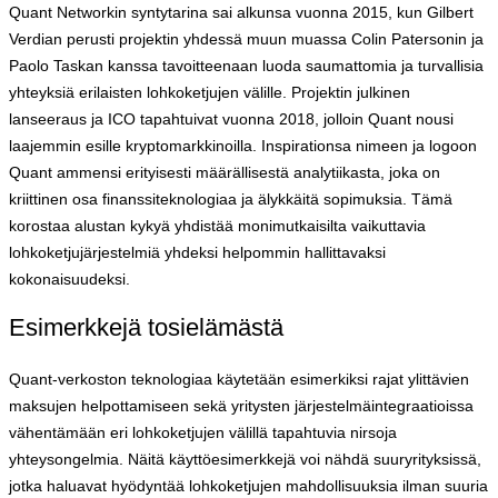
Quant Networkin syntytarina sai alkunsa vuonna 2015, kun Gilbert
Verdian perusti projektin yhdessä muun muassa Colin Patersonin ja
Paolo Taskan kanssa tavoitteenaan luoda saumattomia ja turvallisia
yhteyksiä erilaisten lohkoketjujen välille. Projektin julkinen
lanseeraus ja ICO tapahtuivat vuonna 2018, jolloin Quant nousi
laajemmin esille kryptomarkkinoilla. Inspirationsa nimeen ja logoon
Quant ammensi erityisesti määrällisestä analytiikasta, joka on
kriittinen osa finanssiteknologiaa ja älykkäitä sopimuksia. Tämä
korostaa alustan kykyä yhdistää monimutkaisilta vaikuttavia
lohkoketjujärjestelmiä yhdeksi helpommin hallittavaksi
kokonaisuudeksi.
Esimerkkejä tosielämästä
Quant-verkoston teknologiaa käytetään esimerkiksi rajat ylittävien
maksujen helpottamiseen sekä yritysten järjestelmäintegraatioissa
vähentämään eri lohkoketjujen välillä tapahtuvia nirsoja
yhteysongelmia. Näitä käyttöesimerkkejä voi nähdä suuryrityksissä,
jotka haluavat hyödyntää lohkoketjujen mahdollisuuksia ilman suuria