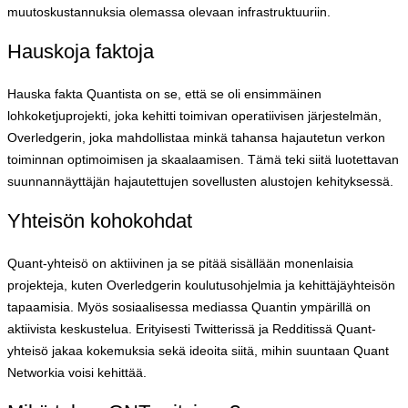
muutoskustannuksia olemassa olevaan infrastruktuuriin.
Hauskoja faktoja
Hauska fakta Quantista on se, että se oli ensimmäinen
lohkoketjuprojekti, joka kehitti toimivan operatiivisen järjestelmän,
Overledgerin, joka mahdollistaa minkä tahansa hajautetun verkon
toiminnan optimoimisen ja skaalaamisen. Tämä teki siitä luotettavan
suunnannäyttäjän hajautettujen sovellusten alustojen kehityksessä.
Yhteisön kohokohdat
Quant-yhteisö on aktiivinen ja se pitää sisällään monenlaisia
projekteja, kuten Overledgerin koulutusohjelmia ja kehittäjäyhteisön
tapaamisia. Myös sosiaalisessa mediassa Quantin ympärillä on
aktiivista keskustelua. Erityisesti Twitterissä ja Redditissä Quant-
yhteisö jakaa kokemuksia sekä ideoita siitä, mihin suuntaan Quant
Networkia voisi kehittää.