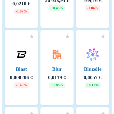
56 058,95 €
169,16 €
0,0210 €
+0.43%
-1.04%
Energiaintensiteetti
0 (kWh)
-1.97%
Scope 1 DLT KHK-päästöt -
0 (tCO2e/a)
Hallinnoidut
Scope 2 DLT KHK-päästöt -
0 (tCO2e/a)
Ostetut
KHK-intensiteetti
0 (kgCO2e)
Keskeiset energialähteet ja
Blast
Blur
Bluzelle
menetelmät
0,000206 €
0,0119 €
0,0057 €
Keskeiset KHK-lähteet ja
menetelmät
-1.40%
+1.88%
+8.17%