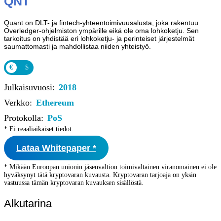
QNT
Quant on DLT- ja fintech-yhteentoimivuusalusta, joka rakentuu
Overledger-ohjelmiston ympärille eikä ole oma lohkoketju. Sen
tarkoitus on yhdistää eri lohkoketju- ja perinteiset järjestelmät
saumattomasti ja mahdollistaa niiden yhteistyö.
€
$
Julkaisuvuosi:
2018
Verkko:
Ethereum
Protokolla:
PoS
* Ei reaaliaikaiset tiedot.
Lataa Whitepaper *
* Mikään Euroopan unionin jäsenvaltion toimivaltainen viranomainen ei ole
hyväksynyt tätä kryptovaran kuvausta. Kryptovaran tarjoaja on yksin
vastuussa tämän kryptovaran kuvauksen sisällöstä.
Alkutarina