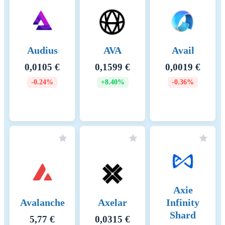
consist of a base fee, which is
burned to reduce supply, and
an optional priority fee (tip)
paid to validators. Validators
Audius
AVA
Avail
face slashing if they act
maliciously and incur
0,0105 €
0,1599 €
0,0019 €
penalties for inactivity. This
system aims to increase
-0.24%
+8.40%
-0.36%
security by aligning
incentives while making the
crypto-asset's fee structure
more predictable and
deflationary during high
network activity.
Raportointikauden alku
2025-07-27
Raportointikauden loppu
2026-07-27
Axie
Avalanche
Axelar
Infinity
Energiankulutus
563.51194 (kWh/a)
Shard
5,77 €
0,0315 €