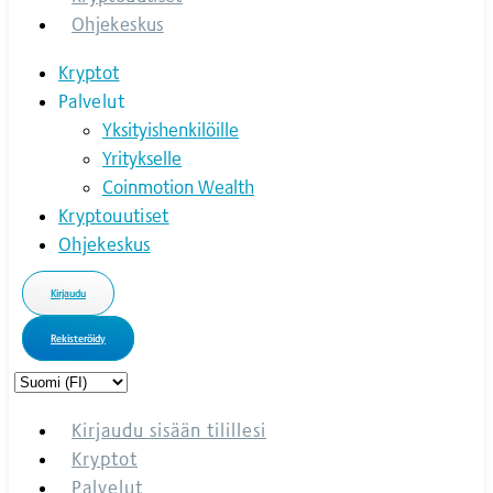
Ohjekeskus
Kryptot
Palvelut
Yksityishenkilöille
Yritykselle
Coinmotion Wealth
Kryptouutiset
Ohjekeskus
Kirjaudu
Rekisteröidy
Choose
a
language
Kirjaudu sisään tilillesi
Kryptot
Palvelut