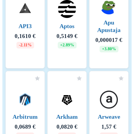
rewards, supporting network
security and governance.
Transaction fees contribute to
Apu
network sustainability.
API3
Aptos
Incentive Mechanisms: 1.
Apustaja
Staking and Masternode
0,1610 €
0,5149 €
0,000017 €
Rewards: Staker Rewards:
-2.11%
+2.89%
Validators earn a portion of
+3.80%
block rewards for transaction
validation. Masternode
Rewards: Masternodes receive
rewards for their roles in
governance and network
support, ensuring active
engagement in network
development. Applicable
Fees: 1. Transaction Fees:
Low Cost: Users pay
Arbitrum
Arkham
Arweave
transaction fees in NRG,
which are generally low and
0,0689 €
0,0820 €
1,57 €
provide additional rewards