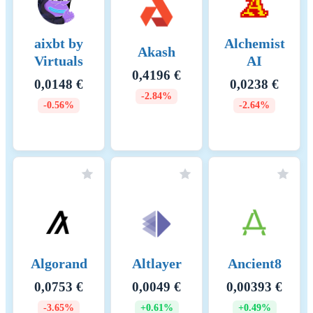
marketing, and community
projects, ensuring Energi’s
growth and development over
aixbt by
Alchemist
time The crypto-asset's
Akash
Virtuals
AI
Proof-of-Stake (PoS)
0,4196 €
consensus mechanism,
0,0148 €
0,0238 €
introduced with The Merge in
-2.84%
2022, replaces mining with
-0.56%
-2.64%
validator staking. Validators
must stake at least 32 ETH
every block a validator is
randomly chosen to propose
the next block. Once
proposed the other validators
verify the blocks integrity.
The network operates on a
slot and epoch system, where
a new block is proposed
Algorand
Altlayer
Ancient8
every 12 seconds, and
finalization occurs after two
0,0753 €
0,0049 €
0,00393 €
epochs (~12.8 minutes) using
-3.65%
+0.61%
+0.49%
Casper-FFG. The Beacon