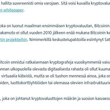
lita suvereenisti omia varojaan. Sitä voisi kuvailla kryptovaluu
in whitepaper
.
oka on luonut maailman ensimmäisen kryptovaluutan, Bitcoinin. Y
. Nakamoto ei ollut vuoden 2010 jälkeen enää mukana Bitcoinin k
hin projekteihin
. Nimimerkillä keskustelupalstoilla esiintynyt Sa
itcoin onnistui ratkaisemaan kryptografeja vuosikymmeniä vai
onnan ulkopuolella olevasta digitaalisesta rahasta oli ollut kuu
a virtuaalia käteistä, mutta se oli tuohon mennessä ainoa, joka 
iden, luottokorttiyhtiöiden tai olemassa olevien infrastruktuuri
, joka on johtanut kryptovaluuttojen määrän ja suosion kasvaes