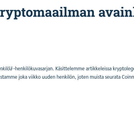
Kryptomaailman avain
enkilöä
-henkilökuvasarjan. Käsittelemme artikkeleissa kryptoleg
astamme joka viikko uuden henkilön, joten muista seurata Coinm