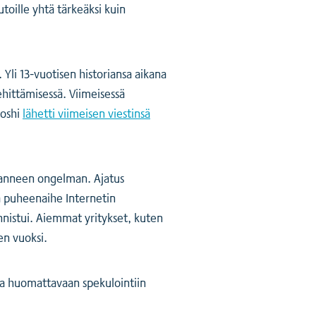
toille yhtä tärkeäksi kuin
li 13-vuotisen historiansa aikana
ehittämisessä. Viimeisessä
toshi
lähetti viimeisen viestinsä
vanneen ongelman. Ajatus
ma puheenaihe Internetin
onnistui. Aiemmat yritykset, kuten
en vuoksi.
sa huomattavaan spekulointiin