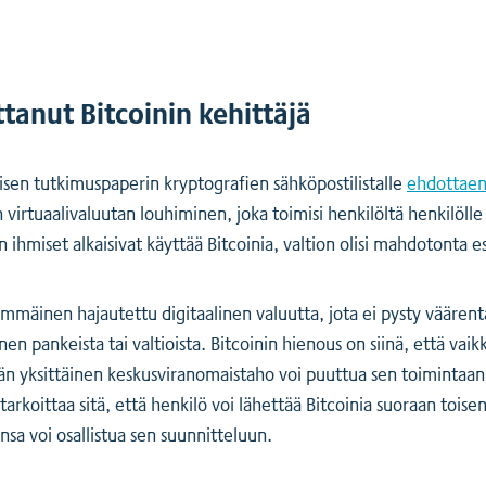
tanut Bitcoinin kehittäjä
sen tutkimuspaperin kryptografien sähköpostilistalle
ehdottaen 
virtuaalivaluutan louhiminen, joka toimisi henkilöltä henkilölle 
un ihmiset alkaisivat käyttää Bitcoinia, valtion olisi mahdotonta e
simmäinen hajautettu digitaalinen valuutta, jota ei pysty väär
en pankeista tai valtioista. Bitcoinin hienous on siinä, että vai
än yksittäinen keskusviranomaistaho voi puuttua sen toimintaan.
tarkoittaa sitä, että henkilö voi lähettää Bitcoinia suoraan toi
sa voi osallistua sen suunnitteluun.