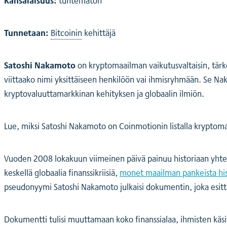
Tunnetaan:
Bitcoinin
kehittäjä
Satoshi Nakamoto
on kryptomaailman vaikutusvaltaisin, tärke
viittaako nimi yksittäiseen henkilöön vai ihmisryhmään. Se Na
kryptovaluuttamarkkinan kehityksen ja globaalin ilmiön.
Lue, miksi Satoshi Nakamoto on Coinmotionin listalla kryptoma
Vuoden 2008 lokakuun viimeinen päivä painuu historiaan yhtenä
keskellä globaalia finanssikriisiä,
monet maailman pankeista his
pseudonyymi Satoshi Nakamoto julkaisi dokumentin, joka esitti
Dokumentti tulisi muuttamaan koko finanssialaa, ihmisten käsity