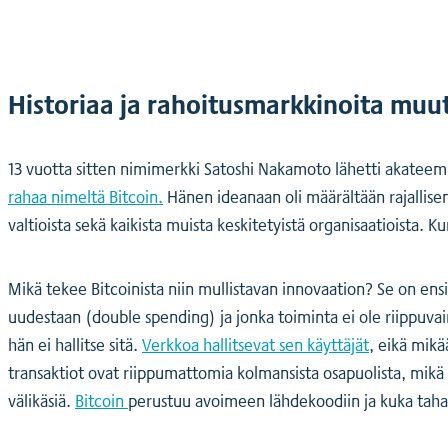
Historiaa ja rahoitusmarkkinoita muut
13 vuotta sitten nimimerkki Satoshi Nakamoto lähetti akateemi
rahaa nimeltä Bitcoin.
Hänen ideanaan oli määrältään rajallisen 
valtioista sekä kaikista muista keskitetyistä organisaatioista. K
Mikä tekee Bitcoinista niin mullistavan innovaation? Se on en
uudestaan (double spending) ja jonka toiminta ei ole riippuvain
hän ei hallitse sitä.
Verkkoa
hallitsevat
sen käyttäjät
, eikä mikä
transaktiot ovat riippumattomia kolmansista osapuolista, mikä 
välikäsiä.
Bitcoin
perustuu avoimeen lähdekoodiin ja kuka tahan