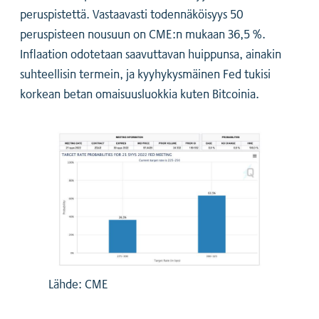
peruspistettä. Vastaavasti todennäköisyys 50
peruspisteen nousuun on CME:n mukaan 36,5 %.
Inflaation odotetaan saavuttavan huippunsa, ainakin
suhteellisin termein, ja kyyhykysmäinen Fed tukisi
korkean betan omaisuusluokkia kuten Bitcoinia.
Lähde: CME