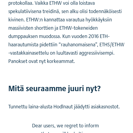
protokollaa. Vaikka ETHW voi olla loistava
spekulatiivisena treidinä, sen alku olisi todennäköisesti
kivinen. ETHW:n kannattaa varautua hyökkäyksiin
massiivisten shorttien ja ETHW-tokeneiden
dumppauksen muodossa. Kun vuoden 2016 ETH-
haarautumista pidettiin “rauhanomaisena”, ETHS/ETHW
-vastakkainasettelu on luultavasti aggressiivisempi.
Panokset ovat nyt korkeammat.
Mitä seuraamme juuri nyt?
Tunnettu laina-alusta Hodlnaut jäädytti asiakasnostot.
Dear users, we regret to inform