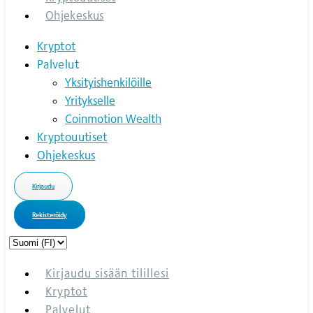
Ohjekeskus
Kryptot
Palvelut
Yksityishenkilöille
Yritykselle
Coinmotion Wealth
Kryptouutiset
Ohjekeskus
Kirjaudu
Rekisteröidy
Choose
a
language
Kirjaudu sisään tilillesi
Kryptot
Palvelut