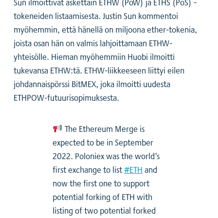
Sun ilmoittivat äskettäin ETHW (PoW) ja ETHS (PoS) -
tokeneiden listaamisesta. Justin Sun kommentoi
myöhemmin, että hänellä on miljoona ether-tokenia,
joista osan hän on valmis lahjoittamaan ETHW-
yhteisölle. Hieman myöhemmiin Huobi ilmoitti
tukevansa ETHW:tä. ETHW-liikkeeseen liittyi eilen
johdannaispörssi BitMEX, joka ilmoitti uudesta
ETHPOW-futuurisopimuksesta.
The Ethereum Merge is
expected to be in September
2022. Poloniex was the world's
first exchange to list
#ETH
and
now the first one to support
potential forking of ETH with
listing of two potential forked