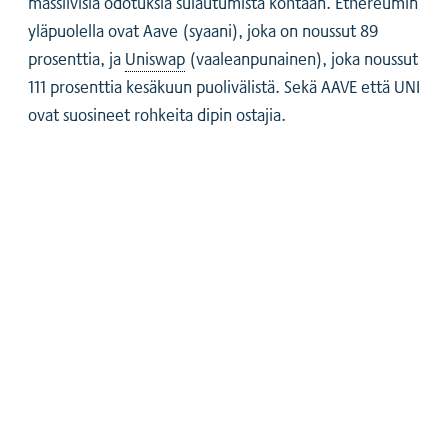
massiivisia odotuksia sulautumista kohtaan. Ethereumin
yläpuolella ovat Aave (syaani), joka on noussut 89
prosenttia, ja
Uniswap
(vaaleanpunainen), joka noussut
111 prosenttia kesäkuun puolivälistä. Sekä AAVE että UNI
ovat suosineet rohkeita dipin ostajia.