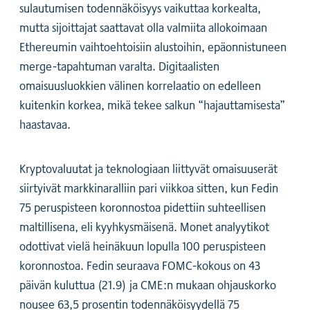
sulautumisen todennäköisyys vaikuttaa korkealta,
mutta sijoittajat saattavat olla valmiita allokoimaan
Ethereumin vaihtoehtoisiin alustoihin, epäonnistuneen
merge-tapahtuman varalta. Digitaalisten
omaisuusluokkien välinen korrelaatio on edelleen
kuitenkin korkea, mikä tekee salkun “hajauttamisesta”
haastavaa.
Kryptovaluutat ja teknologiaan liittyvät omaisuuserät
siirtyivät markkinaralliin pari viikkoa sitten, kun Fedin
75 peruspisteen koronnostoa pidettiin suhteellisen
maltillisena, eli kyyhkysmäisenä. Monet analyytikot
odottivat vielä heinäkuun lopulla 100 peruspisteen
koronnostoa. Fedin seuraava FOMC-kokous on 43
päivän kuluttua (21.9) ja CME:n mukaan ohjauskorko
nousee 63,5 prosentin todennäköisyydellä 75