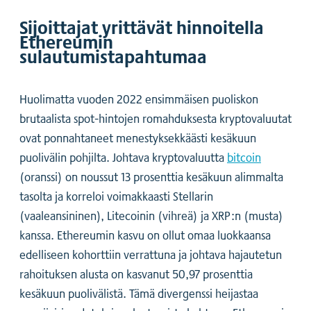
Sijoittajat yrittävät hinnoitella
Ethereumin
sulautumistapahtumaa
Huolimatta vuoden 2022 ensimmäisen puoliskon
brutaalista spot-hintojen romahduksesta kryptovaluutat
ovat ponnahtaneet menestyksekkäästi kesäkuun
puolivälin pohjilta. Johtava kryptovaluutta
bitcoin
(oranssi) on noussut 13 prosenttia kesäkuun alimmalta
tasolta ja korreloi voimakkaasti Stellarin
(vaaleansininen), Litecoinin (vihreä) ja XRP:n (musta)
kanssa. Ethereumin kasvu on ollut omaa luokkaansa
edelliseen kohorttiin verrattuna ja johtava hajautetun
rahoituksen alusta on kasvanut 50,97 prosenttia
kesäkuun puolivälistä. Tämä divergenssi heijastaa