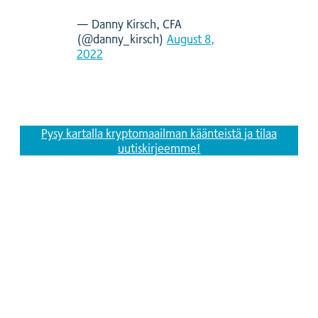
— Danny Kirsch, CFA
(@danny_kirsch)
August 8,
2022
Pysy kartalla kryptomaailman käänteistä ja tilaa
uutiskirjeemme!