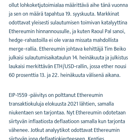
ollut lohkoketjutoimialaa määrittävä aihe tänä vuonna
ja sen on määrä tapahtua 19. syyskuuta. Markkinat
odottavat yleisesti sulautumisen toimivan katalyyttina
Ethereumin hinnannousulle, ja kuten Raoul Pal sanoi,
hedge-rahastoilla ei ole varaa missata mahdollista
merge-rallia. Ethereumin johtava kehittäjä Tim Beiko
julkaisi sulautumisaikataulun 14. heinäkuuta ja julkistus
laukaisi merkittävän ETH/USD-rallin, jossa ether nousi
60 prosenttia 13. ja 22. heinäkuuta välisenä aikana.
EIP-1559 -päivitys on polttanut Ethereumin
transaktiokuluja elokuusta 2021 lähtien, samalla
niukentaen sen tarjontaa. Nyt Ethereumin odotetaan
siirtyvän inflaatiosta deflaatioon samalla kun tarjonta
vähenee. Jotkut analyytikot odottavat Ethereumin
siirtyvän jopa deflaatiokierteeseen. Kenties