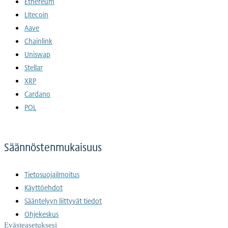
Ethereum
Litecoin
Aave
Chainlink
Uniswap
Stellar
XRP
Cardano
POL
Säännöstenmukaisuus
Tietosuojailmoitus
Käyttöehdot
Sääntelyyn liittyvät tiedot
Ohjekeskus
Evästeasetuksesi