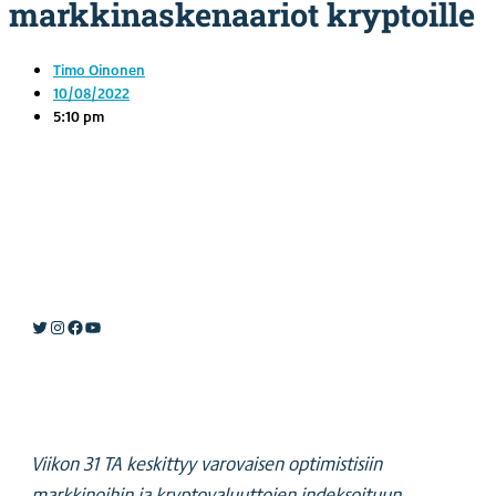
markkinaskenaariot kryptoille
Timo Oinonen
10/08/2022
5:10 pm
Twitter
Instagram
Facebook
YouTube
Viikon 31 TA keskittyy varovaisen optimistisiin
markkinoihin ja kryptovaluuttojen indeksoituun