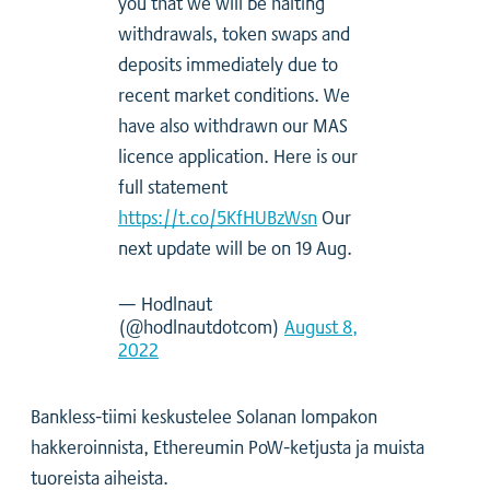
you that we will be halting
withdrawals, token swaps and
deposits immediately due to
recent market conditions. We
have also withdrawn our MAS
licence application. Here is our
full statement
https://t.co/5KfHUBzWsn
Our
next update will be on 19 Aug.
— Hodlnaut
(@hodlnautdotcom)
August 8,
2022
Bankless-tiimi keskustelee Solanan lompakon
hakkeroinnista, Ethereumin PoW-ketjusta ja muista
tuoreista aiheista.