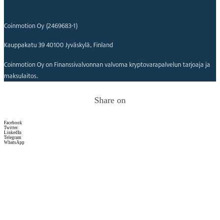
Coinmotion Oy (2469683-1)
Kauppakatu 39 40100 Jyväskylä, Finland
Coinmotion Oy on Finanssivalvonnan valvoma kryptovarapalvelun tarjoaja ja
maksulaitos.
Share on
Facebook
Twitter
LinkedIn
Telegram
WhatsApp