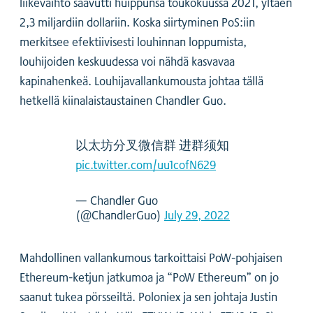
liikevaihto saavutti huippunsa toukokuussa 2021, yltäen
2,3 miljardiin dollariin. Koska siirtyminen PoS:iin
merkitsee efektiivisesti louhinnan loppumista,
louhijoiden keskuudessa voi nähdä kasvavaa
kapinahenkeä. Louhijavallankumousta johtaa tällä
hetkellä kiinalaistaustainen Chandler Guo.
以太坊分叉微信群 进群须知
pic.twitter.com/uu1cofN629
— Chandler Guo
(@ChandlerGuo)
July 29, 2022
Mahdollinen vallankumous tarkoittaisi PoW-pohjaisen
Ethereum-ketjun jatkumoa ja “PoW Ethereum” on jo
saanut tukea pörsseiltä. Poloniex ja sen johtaja Justin