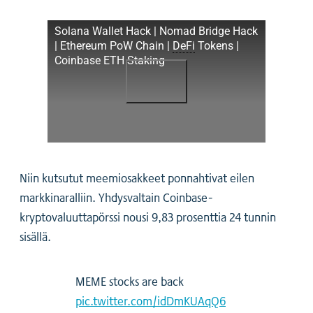
Solana Wallet Hack | Nomad Bridge Hack
| Ethereum PoW Chain |
DeFi
Tokens |
Coinbase ETH Staking
Niin kutsutut meemiosakkeet ponnahtivat eilen
markkinaralliin. Yhdysvaltain Coinbase-
kryptovaluuttapörssi nousi 9,83 prosenttia 24 tunnin
sisällä.
MEME stocks are back
pic.twitter.com/idDmKUAqQ6