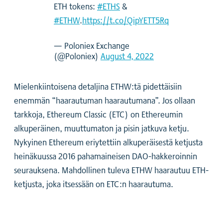
ETH tokens:
#ETHS
&
#ETHW
.
https://t.co/QipYETT5Rq
— Poloniex Exchange
(@Poloniex)
August 4, 2022
Mielenkiintoisena detaljina ETHW:tä pidettäisiin
enemmän “haarautuman haarautumana”. Jos ollaan
tarkkoja, Ethereum Classic (ETC) on Ethereumin
alkuperäinen, muuttumaton ja pisin jatkuva ketju.
Nykyinen Ethereum eriytettiin alkuperäisestä ketjusta
heinäkuussa 2016 pahamaineisen DAO-hakkeroinnin
seurauksena. Mahdollinen tuleva ETHW haarautuu ETH-
ketjusta, joka itsessään on ETC:n haarautuma.