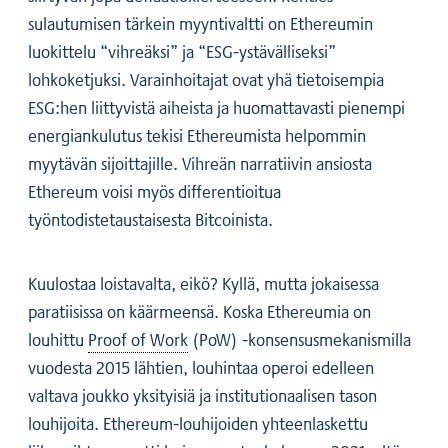
sulautumisen tärkein myyntivaltti on Ethereumin
luokittelu “vihreäksi” ja “ESG-ystävälliseksi”
lohkoketjuksi. Varainhoitajat ovat yhä tietoisempia
ESG:hen liittyvistä aiheista ja huomattavasti pienempi
energiankulutus tekisi Ethereumista helpommin
myytävän sijoittajille. Vihreän narratiivin ansiosta
Ethereum voisi myös differentioitua
työntodistetaustaisesta Bitcoinista.
Kuulostaa loistavalta, eikö? Kyllä, mutta jokaisessa
paratiisissa on käärmeensä. Koska Ethereumia on
louhittu
Proof of Work
(PoW) -konsensusmekanismilla
vuodesta 2015 lähtien, louhintaa operoi edelleen
valtava joukko yksityisiä ja institutionaalisen tason
louhijoita. Ethereum-louhijoiden yhteenlaskettu