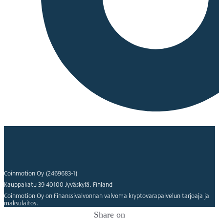
Coinmotion Oy (2469683-1)
Kauppakatu 39 40100 Jyväskylä, Finland
Coinmotion Oy on Finanssivalvonnan valvoma kryptovarapalvelun tarjoaja ja
maksulaitos.
Share on