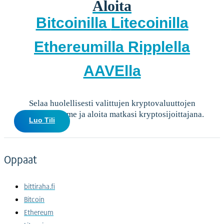
Aloita
Bitcoinilla
Litecoinilla
Ethereumilla
Ripplella
AAVElla
Selaa huolellisesti valittujen kryptovaluuttojen
valikoimaamme ja aloita matkasi kryptosijoittajana.
Luo Tili
Oppaat
bittiraha.fi
Bitcoin
Ethereum