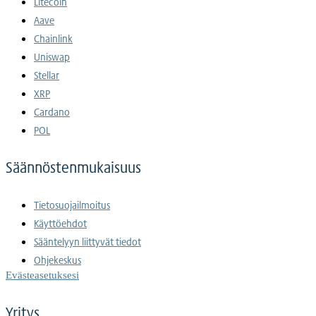
Litecoin
Aave
Chainlink
Uniswap
Stellar
XRP
Cardano
POL
Säännöstenmukaisuus
Tietosuojailmoitus
Käyttöehdot
Sääntelyyn liittyvät tiedot
Ohjekeskus
Evästeasetuksesi
Yritys