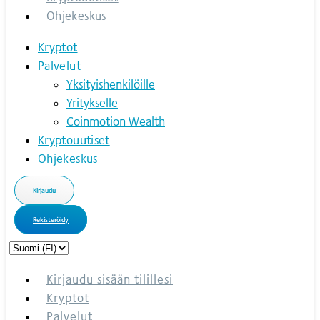
Ohjekeskus
Kryptot
Palvelut
Yksityishenkilöille
Yritykselle
Coinmotion Wealth
Kryptouutiset
Ohjekeskus
Kirjaudu
Rekisteröidy
Choose
a
language
Kirjaudu sisään tilillesi
Kryptot
Palvelut