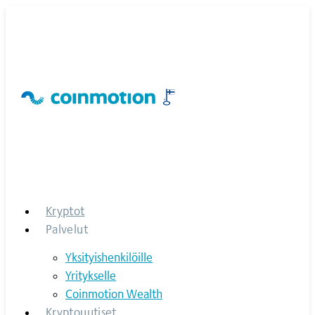
Skip
to
content
Kryptot
Palvelut
Yksityishenkilöille
Yritykselle
Coinmotion Wealth
Kryptouutiset