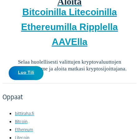
Aloita
Bitcoinilla
Litecoinilla
Ethereumilla
Ripplella
AAVElla
Selaa huolellisesti valittujen kryptovaluuttojen
valikoimaamme ja aloita matkasi kryptosijoittajana.
Luo Tili
Oppaat
bittiraha.fi
Bitcoin
Ethereum
Litecoin