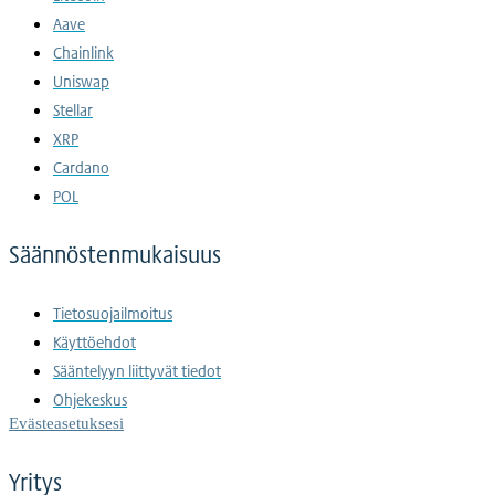
Aave
Chainlink
Uniswap
Stellar
XRP
Cardano
POL
Säännöstenmukaisuus
Tietosuojailmoitus
Käyttöehdot
Sääntelyyn liittyvät tiedot
Ohjekeskus
Evästeasetuksesi
Yritys