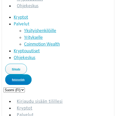
Ohjekeskus
Kryptot
Palvelut
Yksityishenkilöille
Yritykselle
Coinmotion Wealth
Kryptouutiset
Ohjekeskus
Kirjaudu
Rekisteröidy
Choose
a
language
Kirjaudu sisään tilillesi
Kryptot
Palvelut