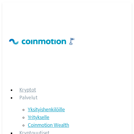
Skip
to
content
Kryptot
Palvelut
Yksityishenkilöille
Yritykselle
Coinmotion Wealth
Kryptouutiset