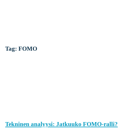
Skip
to
content
Tag: FOMO
Kryptot
Palvelut
Yksityishenkilöille
Yritykselle
Coinmotion Wealth
Kryptouutiset
Tekninen analyysi: Jatkuuko FOMO-ralli?