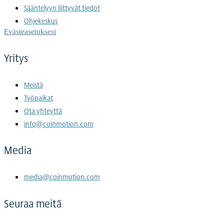
Sääntelyyn liittyvät tiedot
Ohjekeskus
Evästeasetuksesi
Yritys
Meistä
Työpaikat
Ota yhteyttä
info@coinmotion.com
Media
media@coinmotion.com
Seuraa meitä