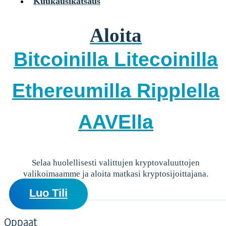
Kuukausikatsaus
Yksityisille
Coinmotion Wealth ★
Aloita
Kryptouutiset
Ohjekeskus
Bitcoinilla
Litecoinilla
Suomi (FI)
Suomi (FI)
Ethereumilla
Ripplella
Kirjaudu sisään tilillesi
Kryptot
AAVElla
Palvelut
Yksityisille
Coinmotion Wealth ★
Kryptouutiset
Selaa huolellisesti valittujen kryptovaluuttojen
valikoimaamme ja aloita matkasi kryptosijoittajana.
Ohjekeskus
Suomi (FI)
Luo Tili
Suomi (FI)
Oppaat