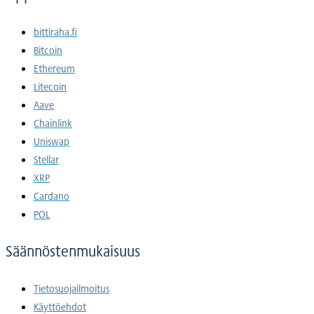
bittiraha.fi
Bitcoin
Ethereum
Litecoin
Aave
Chainlink
Uniswap
Stellar
XRP
Cardano
POL
Säännöstenmukaisuus
Tietosuojailmoitus
Käyttöehdot