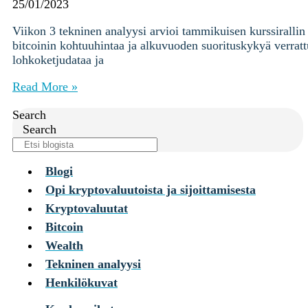
Ohjekeskus
25/01/2023
Viikon 3 tekninen analyysi arvioi tammikuisen kurssiralli
Kryptot
bitcoinin kohtuuhintaa ja alkuvuoden suorituskykyä verra
Palvelut
lohkoketjudataa ja
Yksityishenkilöille
Yritykselle
Read More »
Coinmotion Wealth
Search
Kryptouutiset
Search
Ohjekeskus
Kirjaudu
Blogi
Opi kryptovaluutoista ja sijoittamisesta
Rekisteröidy
Kryptovaluutat
Bitcoin
Choose
a
Wealth
language
Kirjaudu sisään tilillesi
Tekninen analyysi
Kryptot
Henkilökuvat
Palvelut