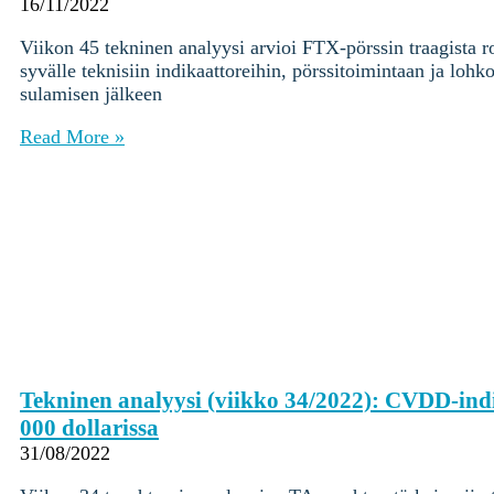
Ohjekeskus
16/11/2022
Viikon 45 tekninen analyysi arvioi FTX-pörssin traagista 
Kryptot
syvälle teknisiin indikaattoreihin, pörssitoimintaan ja loh
Palvelut
sulamisen jälkeen
Yksityishenkilöille
Yritykselle
Read More »
Coinmotion Wealth
Kryptouutiset
Ohjekeskus
Kirjaudu
Rekisteröidy
Choose
a
Tekninen analyysi (viikko 34/2022): CVDD-ind
language
Kirjaudu sisään tilillesi
000 dollarissa
Kryptot
31/08/2022
Palvelut