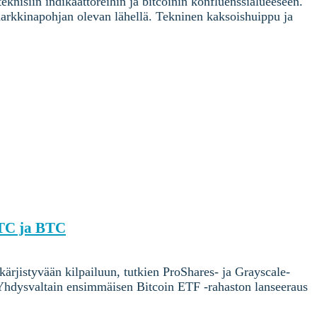
knisiin indikaattoreihin ja bitcoinin konfluenssialueeseen.
markkinapohjan olevan lähellä. Tekninen kaksoishuippu ja
BTC ja BTC
rjistyvään kilpailuun, tutkien ProShares- ja Grayscale-
 Yhdysvaltain ensimmäisen Bitcoin ETF -rahaston lanseeraus