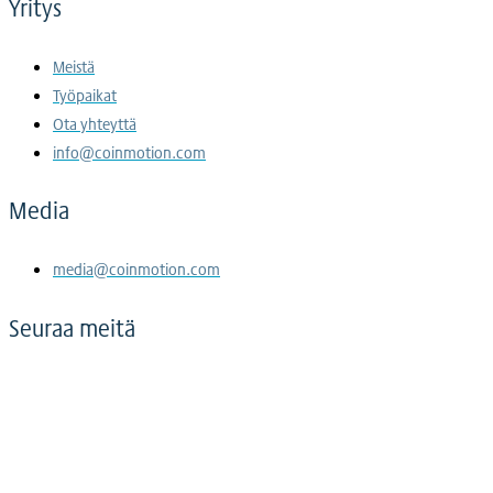
Yritys
Meistä
Työpaikat
Ota yhteyttä
info@coinmotion.com
Media
media@coinmotion.com
Seuraa meitä