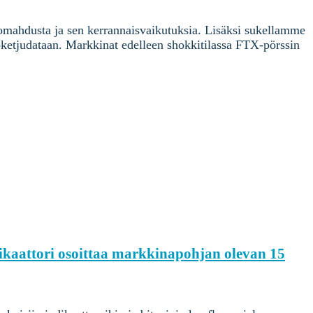
romahdusta ja sen kerrannaisvaikutuksia. Lisäksi sukellamme
koketjudataan. Markkinat edelleen shokkitilassa FTX-pörssin
ikaattori osoittaa markkinapohjan olevan 15