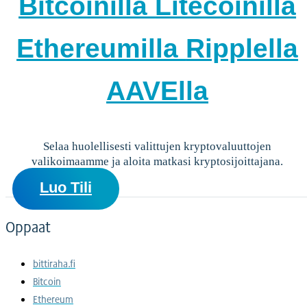
Bitcoinilla
Litecoinilla
Ethereumilla
Ripplella
AAVElla
Selaa huolellisesti valittujen kryptovaluuttojen
valikoimaamme ja aloita matkasi kryptosijoittajana.
Luo Tili
Oppaat
bittiraha.fi
Bitcoin
Ethereum