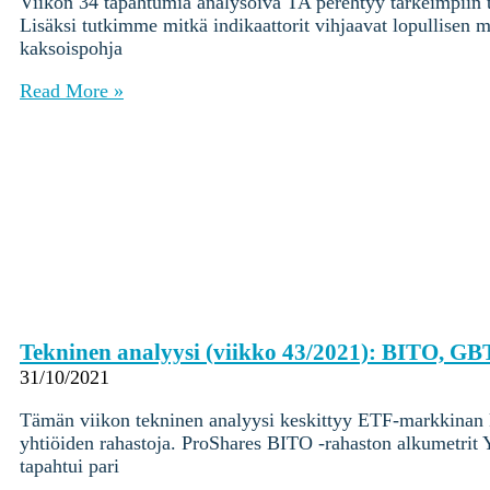
Viikon 34 tapahtumia analysoiva TA perehtyy tärkeimpiin te
Yksityisille
Lisäksi tutkimme mitkä indikaattorit vihjaavat lopullisen 
Coinmotion Wealth ★
kaksoispohja
Kryptouutiset
Read More »
Ohjekeskus
Suomi (FI)
Suomi (FI)
Kirjaudu sisään tilillesi
Kryptot
Palvelut
Yksityisille
Coinmotion Wealth ★
Kryptouutiset
Tekninen analyysi (viikko 43/2021): BITO, G
31/10/2021
Ohjekeskus
Suomi (FI)
Tämän viikon tekninen analyysi keskittyy ETF-markkinan kä
Suomi (FI)
yhtiöiden rahastoja. ProShares BITO -rahaston alkumetrit
tapahtui pari