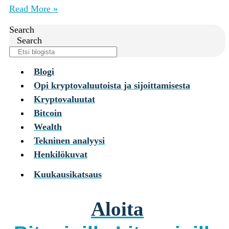
Read More »
Search
Search
Blogi
Opi kryptovaluutoista ja sijoittamisesta
Kryptovaluutat
Bitcoin
Wealth
Tekninen analyysi
Henkilökuvat
Kuukausikatsaus
Aloita