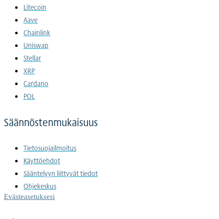
Litecoin
Aave
Chainlink
Uniswap
Stellar
XRP
Cardano
POL
Säännöstenmukaisuus
Tietosuojailmoitus
Käyttöehdot
Sääntelyyn liittyvät tiedot
Ohjekeskus
Evästeasetuksesi