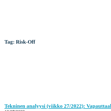
Skip
to
content
Tag: Risk-Off
Kryptot
Palvelut
Yksityishenkilöille
Yritykselle
Coinmotion Wealth
Kryptouutiset
Tekninen analyysi (viikko 27/2022): Vapauttaa