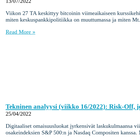
Ohjekeskus
13/07/2022
Viikon 27 TA keskittyy bitcoinin viimeaikaiseen kurssikeh
Kryptot
miten keskuspankkipolitiikka on muuttumassa ja miten Mt.
Palvelut
Yksityishenkilöille
Read More »
Yritykselle
Coinmotion Wealth
Kryptouutiset
Ohjekeskus
Kirjaudu
Rekisteröidy
Choose
Tekninen analyysi (viikko 16/2022): Risk-Off,
a
25/04/2022
language
Kirjaudu sisään tilillesi
Kryptot
Digitaaliset omaisuusluokat jyrkensivät laskukulmaansa vii
osakeindeksien S&P 500:n ja Nasdaq Compositen kanssa. 
Palvelut