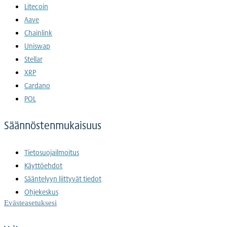
Litecoin
Aave
Chainlink
Uniswap
Stellar
XRP
Cardano
POL
Säännöstenmukaisuus
Tietosuojailmoitus
Käyttöehdot
Sääntelyyn liittyvät tiedot
Ohjekeskus
Evästeasetuksesi