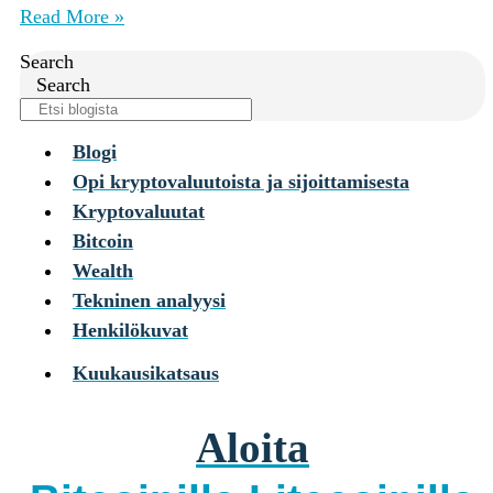
Yksityisille
Read More »
Coinmotion Wealth ★
Search
Kryptouutiset
Search
Ohjekeskus
Suomi (FI)
Blogi
Suomi (FI)
Opi kryptovaluutoista ja sijoittamisesta
Kirjaudu sisään tilillesi
Kryptovaluutat
Kryptot
Bitcoin
Palvelut
Wealth
Yksityisille
Tekninen analyysi
Coinmotion Wealth ★
Henkilökuvat
Kryptouutiset
Kuukausikatsaus
Ohjekeskus
Suomi (FI)
Aloita
Suomi (FI)