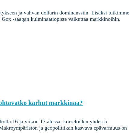
itykseen ja vahvan dollarin dominanssiin. Lisäksi tutkimme
 Gox -saagan kulminaatiopiste vaikuttaa markkinoihin.
 johtavatko karhut markkinaa?
kolla 16 ja viikon 17 alussa, korreloiden yhdessä
Makroympäristön ja geopolitiikan kasvava epävarmuus on