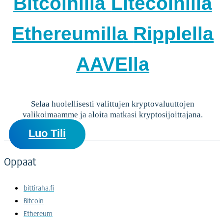
Bitcoinilla
Litecoinilla
Ethereumilla
Ripplella
AAVElla
Selaa huolellisesti valittujen kryptovaluuttojen
valikoimaamme ja aloita matkasi kryptosijoittajana.
Luo Tili
Oppaat
bittiraha.fi
Bitcoin
Ethereum