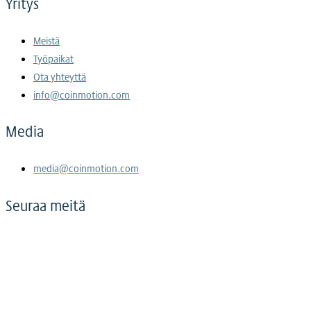
Yritys
Meistä
Työpaikat
Ota yhteyttä
info@coinmotion.com
Media
media@coinmotion.com
Seuraa meitä