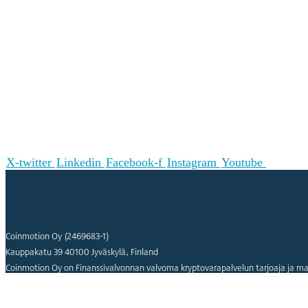
X-twitter
Linkedin
Facebook-f
Instagram
Youtube
Coinmotion Oy (2469683-1)
Kauppakatu 39 40100 Jyväskylä, Finland
Coinmotion Oy on Finanssivalvonnan valvoma kryptovarapalvelun tarjoaja ja ma