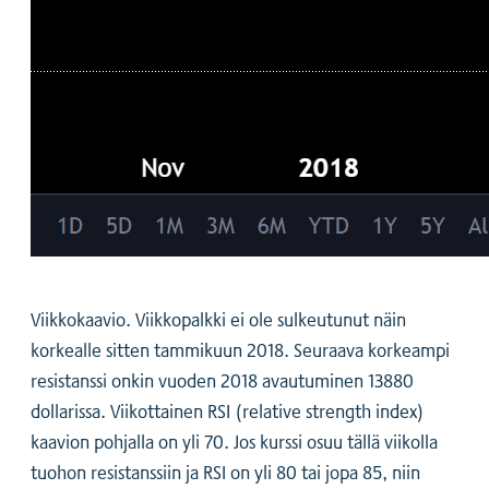
Viikkokaavio. Viikkopalkki ei ole sulkeutunut näin
korkealle sitten tammikuun 2018. Seuraava korkeampi
resistanssi onkin vuoden 2018 avautuminen 13880
dollarissa. Viikottainen RSI (relative strength index)
kaavion pohjalla on yli 70. Jos kurssi osuu tällä viikolla
tuohon resistanssiin ja RSI on yli 80 tai jopa 85, niin