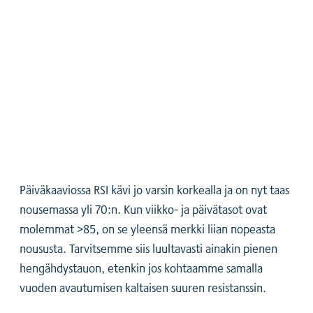
Päiväkaaviossa RSI kävi jo varsin korkealla ja on nyt taas
nousemassa yli 70:n. Kun viikko- ja päivätasot ovat
molemmat >85, on se yleensä merkki liian nopeasta
noususta. Tarvitsemme siis luultavasti ainakin pienen
hengähdystauon, etenkin jos kohtaamme samalla
vuoden avautumisen kaltaisen suuren resistanssin.