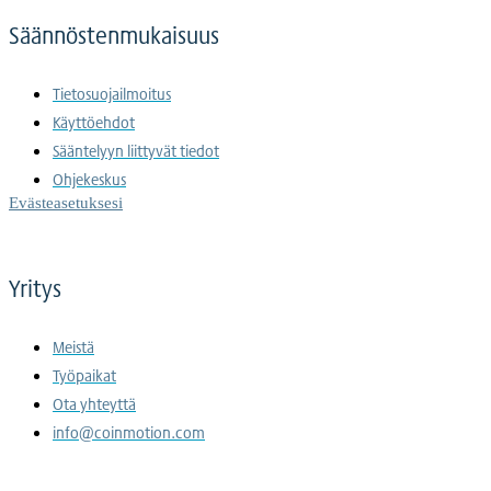
Säännöstenmukaisuus
Tietosuojailmoitus
Käyttöehdot
Sääntelyyn liittyvät tiedot
Ohjekeskus
Evästeasetuksesi
Yritys
Meistä
Työpaikat
Ota yhteyttä
info@coinmotion.com