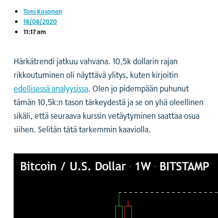
Toni Kosonen
18/08/2020
11:17 am
Härkätrendi jatkuu vahvana. 10,5k dollarin rajan
rikkoutuminen oli näyttävä ylitys, kuten kirjoitin
edellisessä analyysissa
. Olen jo pidempään puhunut
tämän 10,5k:n tason tärkeydestä ja se on yhä oleellinen
sikäli, että seuraava kurssin vetäytyminen saattaa osua
siihen. Selitän tätä tarkemmin kaaviolla.