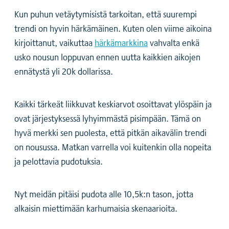
Kun puhun vetäytymisistä tarkoitan, että suurempi
trendi on hyvin härkämäinen. Kuten olen viime aikoina
kirjoittanut, vaikuttaa
härkämarkkina
vahvalta enkä
usko nousun loppuvan ennen uutta kaikkien aikojen
ennätystä yli 20k dollarissa.
Kaikki tärkeät liikkuvat keskiarvot osoittavat ylöspäin ja
ovat järjestyksessä lyhyimmästä pisimpään. Tämä on
hyvä merkki sen puolesta, että pitkän aikavälin trendi
on nousussa. Matkan varrella voi kuitenkin olla nopeita
ja pelottavia pudotuksia.
Nyt meidän pitäisi pudota alle 10,5k:n tason, jotta
alkaisin miettimään karhumaisia skenaarioita.