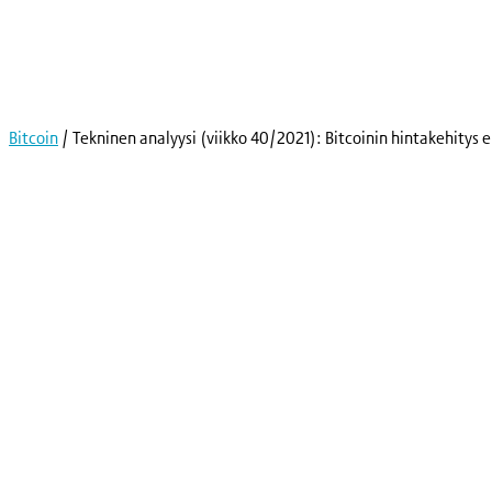
Skip
to
content
Bitcoin
/
Tekninen analyysi (viikko 40/2021): Bitcoinin hintakehitys 
Kryptot
Palvelut
Yksityishenkilöille
Yritykselle
Coinmotion Wealth
Kryptouutiset