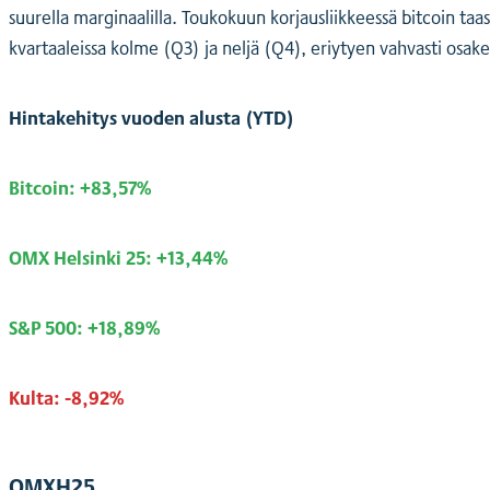
suurella marginaalilla. Toukokuun korjausliikkeessä bitcoin taa
kvartaaleissa kolme (Q3) ja neljä (Q4), eriytyen vahvasti osake
Hintakehitys vuoden alusta (YTD)
Bitcoin: +83,57%
OMX Helsinki 25: +13,44%
S&P 500: +18,89%
Kulta: -8,92%
OMXH25