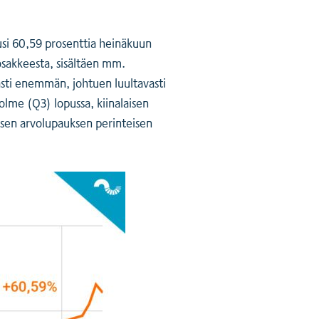
usi 60,59 prosenttia heinäkuun
sakkeesta, sisältäen mm.
asti enemmän, johtuen luultavasti
lme (Q3) lopussa, kiinalaisen
n sen arvolupauksen perinteisen