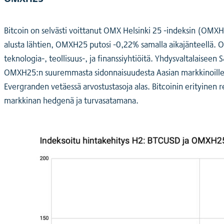
Bitcoin on selvästi voittanut OMX Helsinki 25 -indeksin (OMXH
alusta lähtien, OMXH25 putosi -0,22% samalla aikajänteellä.
teknologia-, teollisuus-, ja finanssiyhtiöitä. Yhdysvaltalais
OMXH25:n suuremmasta sidonnaisuudesta Aasian markkinoille. 
Evergranden vetäessä arvostustasoja alas. Bitcoinin erityinen r
markkinan hedgenä ja turvasatamana.