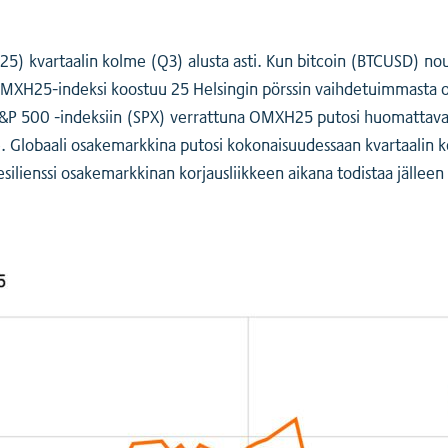
25) kvartaalin kolme (Q3) alusta asti. Kun bitcoin (BTCUSD) no
 OMXH25-indeksi koostuu 25 Helsingin pörssin vaihdetuimmasta o
een S&P 500 -indeksiin (SPX) verrattuna OMXH25 putosi huomattav
Globaali osakemarkkina putosi kokonaisuudessaan kvartaalin ko
esilienssi osakemarkkinan korjausliikkeen aikana todistaa jällee