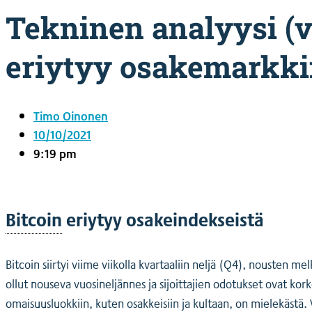
Tekninen analyysi (v
eriytyy osakemarkki
Timo Oinonen
10/10/2021
9:19 pm
Bitcoin
eriytyy osakeindekseistä
Bitcoin siirtyi viime viikolla kvartaaliin neljä (Q4), nousten 
ollut nouseva vuosineljännes ja sijoittajien odotukset ovat k
omaisuusluokkiin, kuten osakkeisiin ja kultaan, on mielekästä