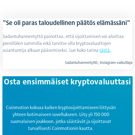
"Se oli paras taloudellinen päätös elämässäni"
Sadantuhannentyttö painottaa, että sijoittamisen voi aloittaa
pienilläkin summilla eikä tarvitse olla kryptovaluuttojen
asiantuntija alkuun pääsemiseksi.
Lue koko tarina
tästä
.
Sadantuhannentyttö, Instagram-vaikuttaja
Osta ensimmäiset kryptovaluuttasi
Coinmotion kokoaa kaiken kryptosijoittamiseen liittyvän
yhteen kotimaiseen sovellukseen. Liity yli 150 000
suomalaisen joukkoon, jotka säästävät ja sijoittavat
turvallisesti Coinmotionin kautta.