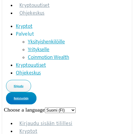
Kryptouutiset
Ohjekeskus
Kryptot
Palvelut
Yksityishenkilöille
Yritykselle
Coinmotion Wealth
Kryptouutiset
Ohjekeskus
Kirjaudu
Rekisteröidy
Choose a language
Kirjaudu sisään tilillesi
Kryptot