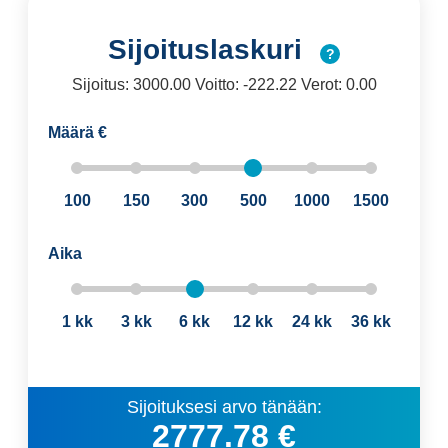
Sijoituslaskuri
?
Sijoitus: 3000.00 Voitto: -222.22 Verot: 0.00
Määrä €
100
150
300
500
1000
1500
Aika
1 kk
3 kk
6 kk
12 kk
24 kk
36 kk
Sijoituksesi arvo tänään:
2777.78 €