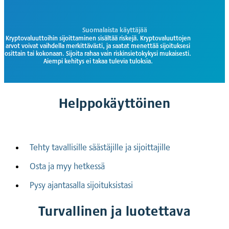
Suomalaista käyttäjää
Kryptovaluuttoihin
sijoittaminen
sisältää
riskejä
.
Kryptovaluuttojen
arvot
voivat
vaihdella
merkittävästi
,
ja
saatat
menettää
sijoituksesi
osittain
tai
kokonaan
.
Sijoita
rahaa
vain
riskinsietokykysi
mukaisesti
.
Aiempi
kehitys
ei
takaa
tulevia
tuloksia
.
Helppokäyttöinen
Tehty tavallisille säästäjille ja sijoittajille
Osta ja myy hetkessä
Pysy ajantasalla sijoituksistasi
Turvallinen ja luotettava