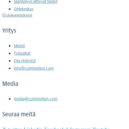
Sääntelyyn liittyvät tiedot
Ohjekeskus
Evästeasetuksesi
Yritys
Meistä
Työpaikat
Ota yhteyttä
info@coinmotion.com
Media
media@coinmotion.com
Seuraa meitä