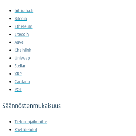
bittiraha.fi
Bitcoin
Ethereum
Litecoin
Aave
Chainlink
Uniswap
Stellar
XRP
Cardano
POL
Säännöstenmukaisuus
Tietosuojailmoitus
Käyttöehdot