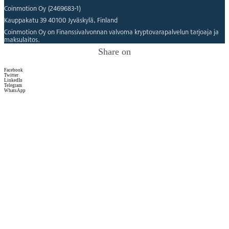
Coinmotion Oy (2469683-1)
Kauppakatu 39 40100 Jyväskylä, Finland
Coinmotion Oy on Finanssivalvonnan valvoma kryptovarapalvelun tarjoaja ja
maksulaitos.
Share on
Facebook
Twitter
LinkedIn
Telegram
WhatsApp