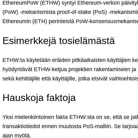
Yksityisille
EthereumPoW (ETHW) syntyi Ethereum-verkon päivityksen
Coinmotion Wealth ★
(PoW) -mekanismista proof-of-stake (PoS) -mekanismii
Kryptouutiset
Ethereumin (ETH) perinteistä PoW-konsensusmekanismia,
Ohjekeskus
Suomi (FI)
Esimerkkejä tosielämästä
English (US)
Suomi (FI)
Svenska (SV)
ETHW:ta käytetään eräiden pitkäaikaisten käyttäjien kes
hyödyntävät ETHW-ketjua projektien rakentamiseen ja 
Kirjaudu sisään tilillesi
sekä kehittäjille että käyttäjille, jotka etsivät vaihtoeht
Kryptot
Palvelut
Hauskoja faktoja
Yksityisille
Coinmotion Wealth ★
Kryptouutiset
Yksi mielenkiintoinen fakta ETHW:sta on se, että se jatk
Ohjekeskus
transaktiotiedot ennen muutosta PoS-malliin. Se tarjoaa
Suomi (FI)
ajan myötä.