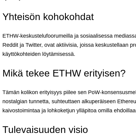
English (US)
Suomi (FI)
Yhteisön kohokohdat
Svenska (SV)
ETHW-keskustelufoorumeilla ja sosiaalisessa mediass
Reddit ja Twitter, ovat aktiivisia, joissa keskustellaan
käyttökohteiden löytämisessä.
Mikä tekee ETHW erityisen?
Tämän kolikon erityisyys piilee sen PoW-konsensusmekan
nostalgian tunnetta, suhteuttaen alkuperäiseen Ethere
kaivostoimintaa ja lohkoketjun ylläpitoa omilla ehdoillaa
Tulevaisuuden visio