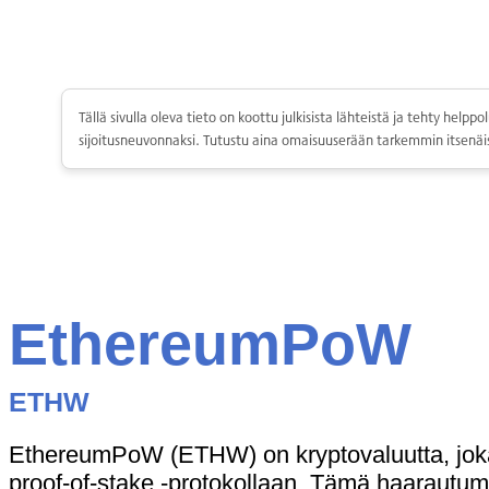
Skip
to
content
Tällä sivulla oleva tieto on koottu julkisista lähteistä ja tehty hel
sijoitusneuvonnaksi. Tutustu aina omaisuuserään tarkemmin itsenäis
Kryptot
EthereumPoW
Palvelut
Yksityishenkilöille
ETHW
Yritykselle
Coinmotion Wealth
EthereumPoW (ETHW) on kryptovaluutta, joka s
Kryptouutiset
proof-of-stake -protokollaan. Tämä haarautu