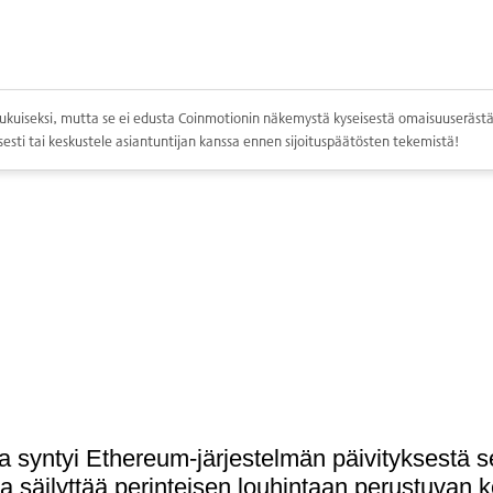
ppolukuiseksi, mutta se ei edusta Coinmotionin näkemystä kyseisestä omaisuuserästä.
esti tai keskustele asiantuntijan kanssa ennen sijoituspäätösten tekemistä!
yntyi Ethereum-järjestelmän päivityksestä sen 
ma säilyttää perinteisen louhintaan perustuva