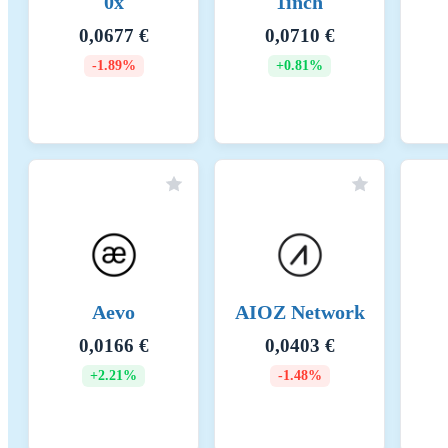
0x
1inch
sec
0,0677 €
0,0710 €
com
blo
-1.89%
+0.81%
all
cry
bec
Kannustinmekanismit ja sovellettavat palkkiot
Eth
wh
tok
sec
wit
A p
tok
Aevo
AIOZ Network
whi
Sma
0,0166 €
0,0403 €
+2.21%
-1.48%
Raportointikauden alku
20
Raportointikauden loppu
20