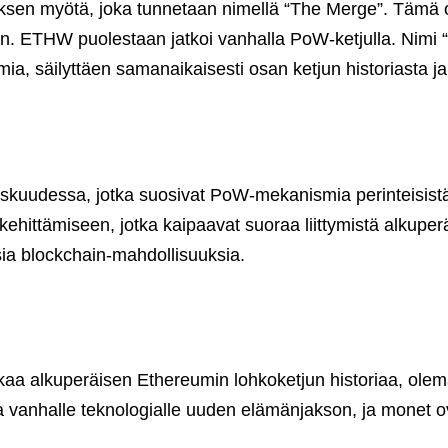
 myötä, joka tunnetaan nimellä “The Merge”. Tämä oli 
n. ETHW puolestaan jatkoi vanhalla PoW-ketjulla. Nimi 
 säilyttäen samanaikaisesti osan ketjun historiasta ja 
kuudessa, jotka suosivat PoW-mekanismia perinteisistä sy
kehittämiseen, jotka kaipaavat suoraa liittymistä alku
oisia blockchain-mahdollisuuksia.
aa alkuperäisen Ethereumin lohkoketjun historiaa, olemall
 vanhalle teknologialle uuden elämänjakson, ja monet ova