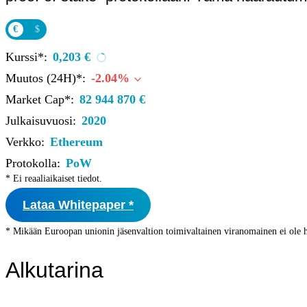
Ohjekeskus
€
$
Kryptot
Palvelut
Kurssi*:
0,203 €
Yksityishenkilöille
Muutos (24H)*:
-2.04%
Yritykselle
Market Cap*:
82 944 870 €
Coinmotion Wealth
Julkaisuvuosi:
Kryptouutiset
2020
Ohjekeskus
Verkko:
Ethereum
Protokolla:
PoW
Kirjaudu
* Ei reaaliaikaiset tiedot.
Rekisteröidy
Lataa Whitepaper *
Choose
* Mikään Euroopan unionin jäsenvaltion toimivaltainen viranomainen ei ole h
a
language
Kirjaudu sisään tilillesi
Alkutarina
Kryptot
Palvelut