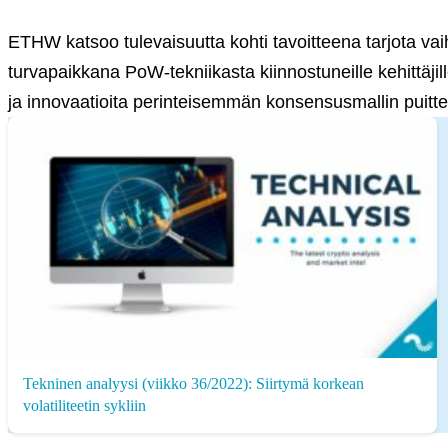
ETHW katsoo tulevaisuutta kohti tavoitteena tarjota vaih
turvapaikkana PoW-tekniikasta kiinnostuneille kehittäji
ja innovaatioita perinteisemmän konsensusmallin puitte
Tekninen analyysi (viikko 36/2022): Siirtymä korkean
volatiliteetin sykliin