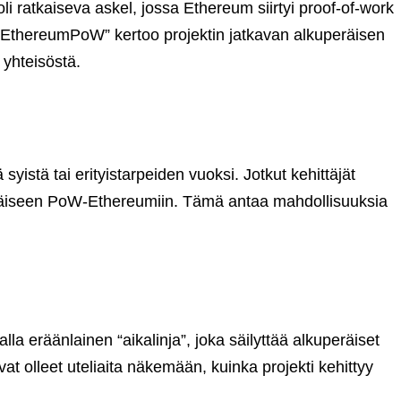
ratkaiseva askel, jossa Ethereum siirtyi proof-of-work
“EthereumPoW” kertoo projektin jatkavan alkuperäisen
yhteisöstä.
istä tai erityistarpeiden vuoksi. Jotkut kehittäjät
peräiseen PoW-Ethereumiin. Tämä antaa mahdollisuuksia
a eräänlainen “aikalinja”, joka säilyttää alkuperäiset
t olleet uteliaita näkemään, kuinka projekti kehittyy