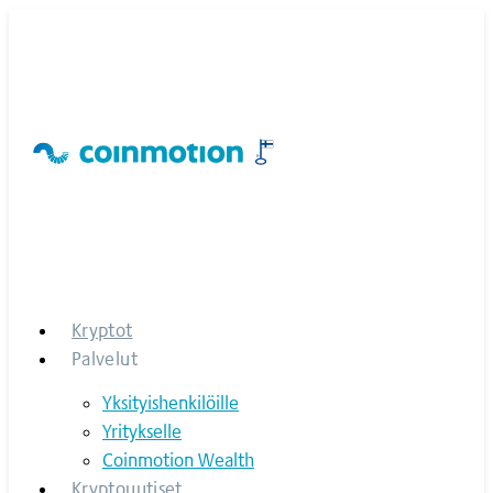
Skip
to
content
Kryptot
Palvelut
Yksityishenkilöille
Yritykselle
Coinmotion Wealth
Kryptouutiset