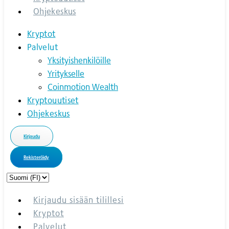
Ohjekeskus
Kryptot
Palvelut
Yksityishenkilöille
Yritykselle
Coinmotion Wealth
Kryptouutiset
Ohjekeskus
Kirjaudu
Rekisteröidy
Choose
a
language
Kirjaudu sisään tilillesi
Kryptot
Palvelut