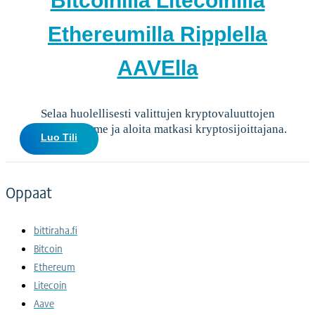
Bitcoinilla
Litecoinilla
Ethereumilla
Ripplella
AAVElla
Selaa huolellisesti valittujen kryptovaluuttojen
valikoimaamme ja aloita matkasi kryptosijoittajana.
Luo Tili
Oppaat
bittiraha.fi
Bitcoin
Ethereum
Litecoin
Aave