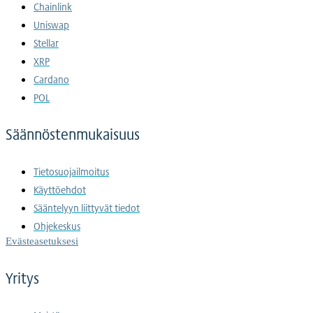
Chainlink
Uniswap
Stellar
XRP
Cardano
POL
Säännöstenmukaisuus
Tietosuojailmoitus
Käyttöehdot
Sääntelyyn liittyvät tiedot
Ohjekeskus
Evästeasetuksesi
Yritys