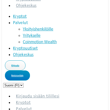
Ohjekeskus
Kryptot
Palvelut
Yksityishenkilöille
Yritykselle
Coinmotion Wealth
Kryptouutiset
Ohjekeskus
Kirjaudu
Rekisteröidy
Choose
a
language
Kirjaudu sisään tilillesi
Kryptot
Palvelut