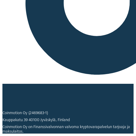
Coinmotion Oy (2469683-1)
Kauppakatu 39 40100 Jyväskylä, Finland
Coinmotion Oy on Finanssivalvonnan valvoma kryptovarapalvelun tarjoaja ja
maksulaitos.