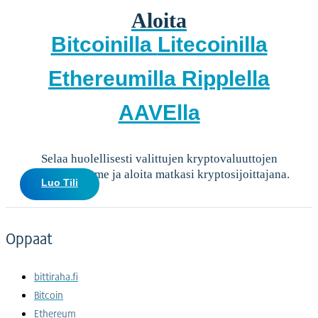
Aloita
Bitcoinilla
Litecoinilla
Ethereumilla
Ripplella
AAVElla
Selaa huolellisesti valittujen kryptovaluuttojen
valikoimaamme ja aloita matkasi kryptosijoittajana.
Luo Tili
Oppaat
bittiraha.fi
Bitcoin
Ethereum