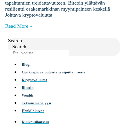
tapahtumien treidattavuuteen. Bitcoin yllättävän
resilientti osakemarkkinan myyntipaineen keskellä
Johtava kryptovaluutta
Read More »
Search
Search
Blogi
Opi kryptovaluutoista ja sijoittamisesta
Kryptovaluutat
Bitcoin
Wealth
Tekninen analyysi
Henkilökuvat
Kuukausikatsaus