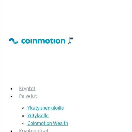
Skip
to
content
Kryptot
Palvelut
Yksityishenkilöille
Yritykselle
Coinmotion Wealth
Kryptouutiset