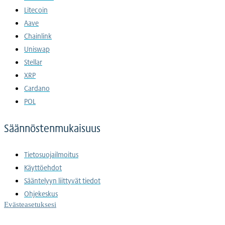
Litecoin
Aave
Chainlink
Uniswap
Stellar
XRP
Cardano
POL
Säännöstenmukaisuus
Tietosuojailmoitus
Käyttöehdot
Sääntelyyn liittyvät tiedot
Ohjekeskus
Evästeasetuksesi