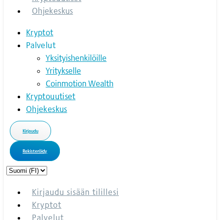
Ohjekeskus
Kryptot
Palvelut
Yksityishenkilöille
Yritykselle
Coinmotion Wealth
Kryptouutiset
Ohjekeskus
Kirjaudu
Rekisteröidy
Choose
a
language
Kirjaudu sisään tilillesi
Kryptot
Palvelut