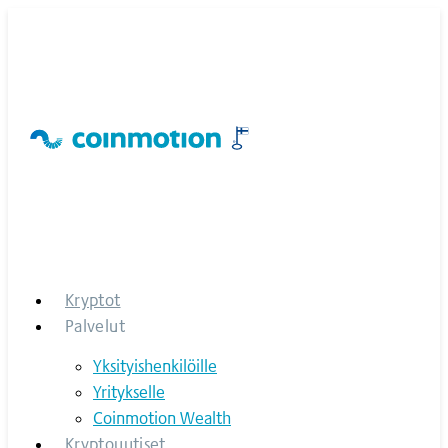
Skip
to
content
Kryptot
Palvelut
Yksityishenkilöille
Yritykselle
Coinmotion Wealth
Kryptouutiset