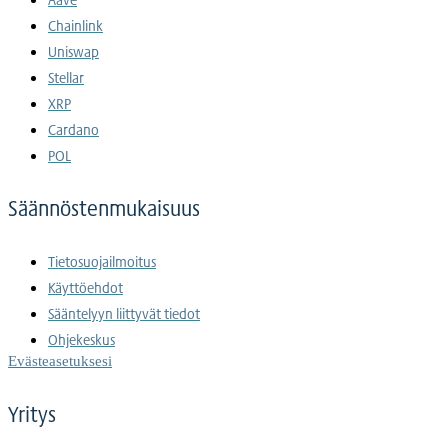
Chainlink
Uniswap
Stellar
XRP
Cardano
POL
Säännöstenmukaisuus
Tietosuojailmoitus
Käyttöehdot
Sääntelyyn liittyvät tiedot
Ohjekeskus
Evästeasetuksesi
Yritys