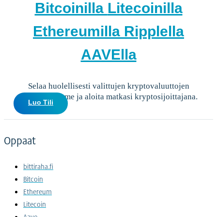
Bitcoinilla
Litecoinilla
Ethereumilla
Ripplella
AAVElla
Selaa huolellisesti valittujen kryptovaluuttojen
valikoimaamme ja aloita matkasi kryptosijoittajana.
Luo Tili
Oppaat
bittiraha.fi
Bitcoin
Ethereum
Litecoin
Aave