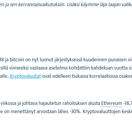
n ja sen kerrannaisvaikutuksiin. Lisäksi käymme läpi laajan vali
 18 ja bitcoin on nyt luonut järjestyksessä kuudennen punaisen 
a, sillä viimeeksi vastaava asetelma kohdattiin kahdeksan vuotta 
nalle.
Kryptovaluutat
ovat edelleen tiukassa korrelaatiossa osakem
 viikossa ja johtava hajautetun rahoituksen alusta
Ethereum
-18,
e on menettänyt arvostaan lähes -30%. Kryptovaluuttojen keski