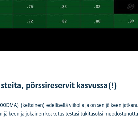
steita, pörssireservit kasvussa(!)
00DMA) (keltainen) edellisellä viikolla ja on sen jälkeen jatkan
jälkeen ja jokainen kosketus testasi tukitasoksi muodostunutt