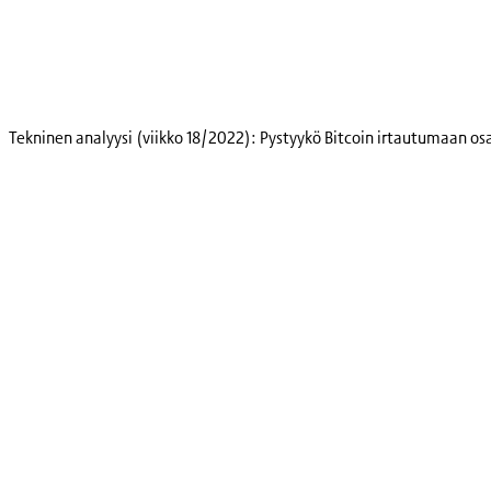
Skip
to
content
Tekninen analyysi (viikko 18/2022): Pystyykö Bitcoin irtautumaan o
Kryptot
Palvelut
Yksityishenkilöille
Yritykselle
Coinmotion Wealth
Kryptouutiset