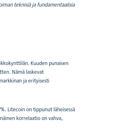
koiman teknisiä ja fundamentaalisia
viikkokynttilän. Kuuden punaisen
sitten. Nämä laskevat
arkkinan ja erityisesti
7%. Litecoin on tippunut läheisessä
näinen korrelaatio on vahva,