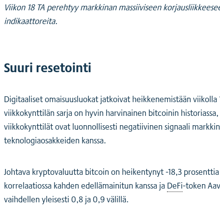
Viikon 18 TA perehtyy markkinan massiiviseen korjausliikkeesee
indikaattoreita.
Suuri resetointi
Digitaaliset omaisuusluokat jatkoivat heikkenemistään viikolla
viikkokynttilän sarja on hyvin harvinainen bitcoinin historiass
viikkokynttilät ovat luonnollisesti negatiivinen signaali markki
teknologiaosakkeiden kanssa.
Johtava kryptovaluutta bitcoin on heikentynyt -18,3 prosenttia
korrelaatiossa kahden edellämainitun kanssa ja
DeFi
-token Aav
vaihdellen yleisesti 0,8 ja 0,9 välillä.